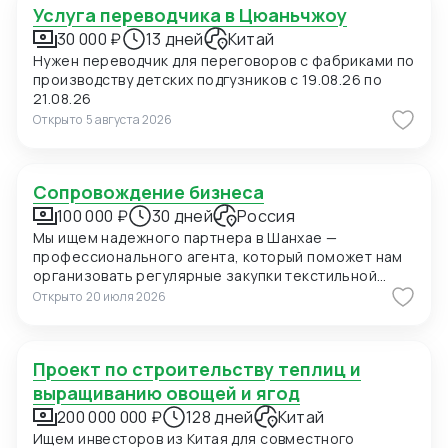
Услуга переводчика в Цюаньчжоу
30 000 ₽
13 дней
Китай
Нужен переводчик для переговоров с фабриками по
производству детских подгузников с 19.08.26 по
21.08.26
Открыто
5 августа 2026
Сопровождение бизнеса
100 000 ₽
30 дней
Россия
Мы ищем надежного партнера в Шанхае —
профессионального агента, который поможет нам
организовать регулярные закупки текстильной
продукции и фурнитуры в Китае. В ближайшее время
Открыто
20 июля 2026
мы планируем приехать в Шанхай для личных встреч
с потенциальными поставщиками, поэтому нам
также необходимо сопровождение на переговорах
Проект по строительству теплиц и
и поиск подходящих фабрик. Конкретно сейчас нас
интересуют позиции: 1. Вешалки пластиковые для
выращиванию овощей и ягод
мужских костюмов с возможностью нанесения
200 000 000 ₽
128 дней
Китай
логотипа (брендирование). Сегмент —
Ищем инвесторов из Китая для совместного
премиальный. 2. Пуговицы перламутровые (Mother