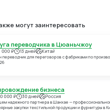
также могут заинтересовать
луга переводчика в Цюаньчжоу
 000 ₽
13 дней
Китай
н переводчик для переговоров с фабриками по производ
.26
опровождение бизнеса
0 000 ₽
30 дней
Россия
щем надежного партнера в Шанхае — профессиональног
ные закупки текстильной продукции и фурнитуры в Китае. В ближайшее время мы пл