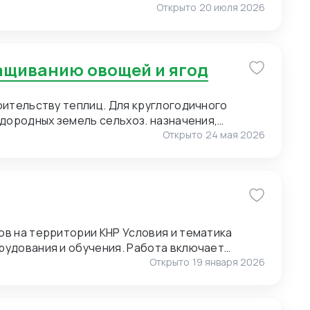
ставщиками, поэтому нам также необходимо
Открыто
20 июля 2026
1.
ю нанесения логотипа (брендирование).
of Pearl) для мужских сорочек. 3. Пряжа для
ращиванию овощей и ягод
. Малые объемы. Возможно, нужен розничный
т полный ассортимент пряжи. 4. Упаковка.
 Сегмент – премиальный. Широкие
оительству теплиц. Для круглогодичного
онгрев).
дородных земель сельхоз. назначения,
Открыто
24 мая 2026
ии КНР Условия и тематика
рудования и обучения. Работа включает
и и экскурсиях. Требуются переводчики для
Открыто
19 января 2026
оперативным выездам. Условия для