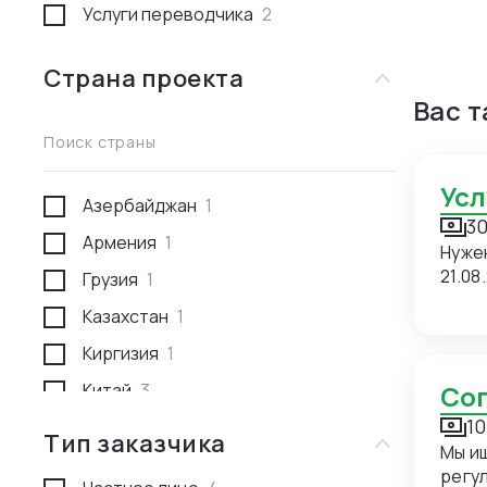
Услуги переводчика
2
Страна проекта
Вас 
Поиск страны
Ус
Азербайджан
1
30
Армения
1
Нуже
21.08
Грузия
1
Казахстан
1
Киргизия
1
Китай
3
С
10
Россия
1
Тип заказчика
Мы и
Туркмения
1
регуляр