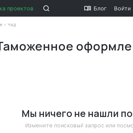
жа проектов
Блог
Войти
ие
>
Чад
 Таможенное оформле
Мы ничего не нашли
по
Измените поисковый запрос или посм