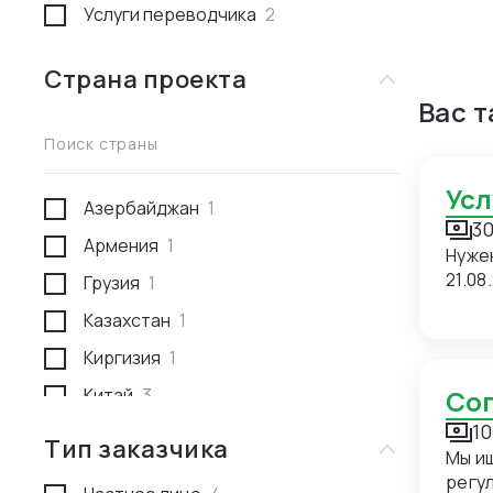
Услуги переводчика
2
Страна проекта
Вас 
Поиск страны
Ус
Азербайджан
1
30
Армения
1
Нуже
21.08
Грузия
1
Казахстан
1
Киргизия
1
Китай
3
С
10
Россия
1
Тип заказчика
Мы и
Туркмения
1
регуляр