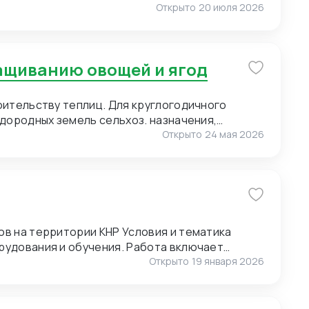
ставщиками, поэтому нам также необходимо
Открыто
20 июля 2026
1.
ю нанесения логотипа (брендирование).
of Pearl) для мужских сорочек. 3. Пряжа для
ращиванию овощей и ягод
. Малые объемы. Возможно, нужен розничный
т полный ассортимент пряжи. 4. Упаковка.
 Сегмент – премиальный. Широкие
оительству теплиц. Для круглогодичного
онгрев).
дородных земель сельхоз. назначения,
Открыто
24 мая 2026
ии КНР Условия и тематика
рудования и обучения. Работа включает
и и экскурсиях. Требуются переводчики для
Открыто
19 января 2026
оперативным выездам. Условия для