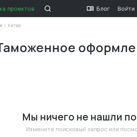
жа проектов
Блог
Войти
ие
>
Катар
 Таможенное оформле
Мы ничего не нашли
по
Измените поисковый запрос или посм