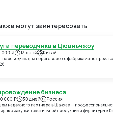
также могут заинтересовать
луга переводчика в Цюаньчжоу
 000 ₽
13 дней
Китай
н переводчик для переговоров с фабриками по производ
.26
опровождение бизнеса
0 000 ₽
30 дней
Россия
щем надежного партнера в Шанхае — профессиональног
ные закупки текстильной продукции и фурнитуры в Китае. В ближайшее время мы пл