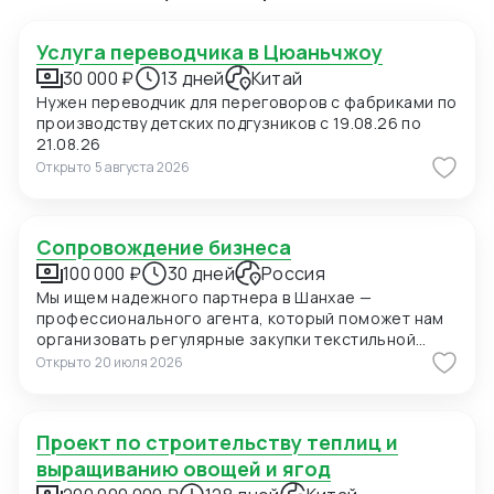
Услуга переводчика в Цюаньчжоу
30 000 ₽
13 дней
Китай
Нужен переводчик для переговоров с фабриками по
производству детских подгузников с 19.08.26 по
21.08.26
Открыто
5 августа 2026
Сопровождение бизнеса
100 000 ₽
30 дней
Россия
Мы ищем надежного партнера в Шанхае —
профессионального агента, который поможет нам
организовать регулярные закупки текстильной
продукции и фурнитуры в Китае. В ближайшее время
Открыто
20 июля 2026
мы планируем приехать в Шанхай для личных встреч
с потенциальными поставщиками, поэтому нам
также необходимо сопровождение на переговорах
Проект по строительству теплиц и
и поиск подходящих фабрик. Конкретно сейчас нас
интересуют позиции: 1. Вешалки пластиковые для
выращиванию овощей и ягод
мужских костюмов с возможностью нанесения