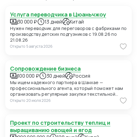
Услуга переводчика в Цюаньчжоу
30 000 ₽
13 дней
Китай
Нужен переводчик для переговоров с фабриками по
производству детских подгузников с 19.08.26 по
21.08.26
Открыто
5 августа 2026
Сопровождение бизнеса
100 000 ₽
30 дней
Россия
Мы ищем надежного партнера в Шанхае —
профессионального агента, который поможет нам
организовать регулярные закупки текстильной
продукции и фурнитуры в Китае. В ближайшее время
Открыто
20 июля 2026
мы планируем приехать в Шанхай для личных встреч
с потенциальными поставщиками, поэтому нам
также необходимо сопровождение на переговорах
Проект по строительству теплиц и
и поиск подходящих фабрик. Конкретно сейчас нас
интересуют позиции: 1. Вешалки пластиковые для
выращиванию овощей и ягод
мужских костюмов с возможностью нанесения