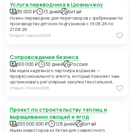
Услуга переводчика в Цюаньчжоу
30 000 ₽
13 дней
Китай
Нужен переводчик для переговоров с фабриками по
производству детских подгузников с 19.08.26 по
21.08.26
Открыто
5 августа 2026
Сопровождение бизнеса
100 000 ₽
30 дней
Россия
Мы ищем надежного партнера в Шанхае —
профессионального агента, который поможет нам
организовать регулярные закупки текстильной
продукции и фурнитуры в Китае. В ближайшее время
Открыто
20 июля 2026
мы планируем приехать в Шанхай для личных встреч
с потенциальными поставщиками, поэтому нам
также необходимо сопровождение на переговорах
Проект по строительству теплиц и
и поиск подходящих фабрик. Конкретно сейчас нас
интересуют позиции: 1. Вешалки пластиковые для
выращиванию овощей и ягод
мужских костюмов с возможностью нанесения
200 000 000 ₽
128 дней
Китай
логотипа (брендирование). Сегмент —
Ищем инвесторов из Китая для совместного
премиальный. 2. Пуговицы перламутровые (Mother