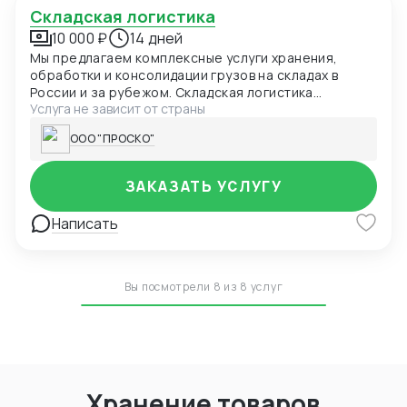
Складская логистика
10 000 ₽
14 дней
Мы предлагаем комплексные услуги хранения,
обработки и консолидации грузов на складах в
России и за рубежом. Складская логистика
Услуга не зависит от страны
PROSCO™ — это решение «под ключ» для
импортеров, дистрибьюторов, интернет-магазинов
ООО "ПРОСКО"
и производственных компаний, которым важно
своевременно управлять запасами и доставкой.
ЗАКАЗАТЬ УСЛУГУ
Написать
Вы посмотрели 8 из 8 услуг
Хранение товаров