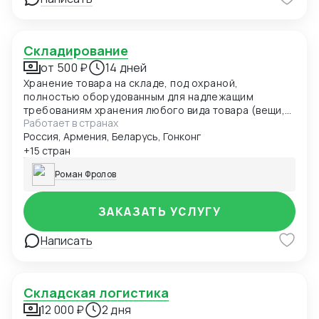
логистике и ВЭД; Все вышеперечисленные функции
и услуги подкреплены 11 летнем личным опытом
собственника компании, опыт подтвержден работой
в крупных сетях Магнит и Светофор более 9 лет, а
Складирование
так же 10 летним консалтингом в этом сегменте.
от 500 ₽
14 дней
Хранение товара на складе, под охраной,
полностью оборудованным для надлежащим
требованиям хранения любого вида товара (вещи,
Работает в странах
мебель, оборудование, электроника и т.д)
Россия, Армения, Беларусь, Гонконг
+15 стран
Роман Фролов
ЗАКАЗАТЬ УСЛУГУ
Написать
Складская логистика
12 000 ₽
2 дня