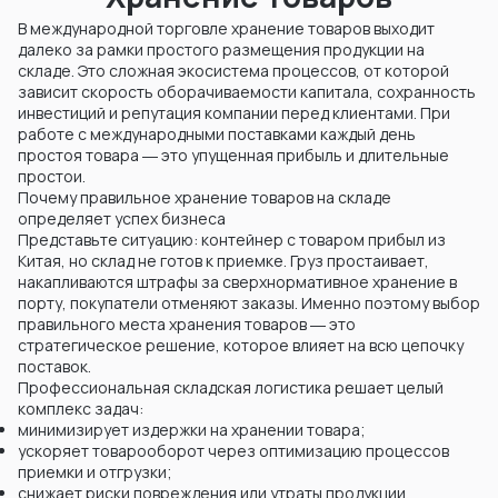
В международной торговле хранение товаров выходит
далеко за рамки простого размещения продукции на
складе. Это сложная экосистема процессов, от которой
зависит скорость оборачиваемости капитала, сохранность
инвестиций и репутация компании перед клиентами. При
работе с международными поставками каждый день
простоя товара ― это упущенная прибыль и длительные
простои.
Почему правильное хранение товаров на складе
определяет успех бизнеса
Представьте ситуацию: контейнер с товаром прибыл из
Китая, но склад не готов к приемке. Груз простаивает,
накапливаются штрафы за сверхнормативное хранение в
порту, покупатели отменяют заказы. Именно поэтому выбор
правильного места хранения товаров ― это
стратегическое решение, которое влияет на всю цепочку
поставок.
Профессиональная складская логистика решает целый
комплекс задач:
минимизирует издержки на хранении товара;
ускоряет товарооборот через оптимизацию процессов
приемки и отгрузки;
снижает риски повреждения или утраты продукции.