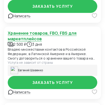
ЗАКАЗАТЬ УСЛУГУ
Написать
Хранение товаров, FBO, FBS для
маркетплейсов
2 500 ₽
3 дня
Владею множествами контактов в Российской
Федерации, в Латинской Америке и в Америке.
Смогу договориться о хранении вашего товара на
Услуга не зависит от страны
складе временного хранения. Также склады
выполняют функцию промежуточную с
Евгений Шавенко
маркетплейсами, по доставке, обработке и
хранению товара.
ЗАКАЗАТЬ УСЛУГУ
Написать