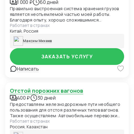
1 000 ₽
60 дней
Правильно выстроенная система хранения грузов
является неотъемлемой частью моей работы.
Благодаря опыту, хорошо сложившимися
Работает в странах
отношениями с китайскими производителями
Китай, Россия
различного рода товаров, наличию собственных
представительств и складов на территории Китая,
Максим Михеев
могу смело заявить о возможности предлагать
лучшие условия и цены на складские услуги.
ЗАКАЗАТЬ УСЛУГУ
Написать
Отстой порожних вагонов
400 ₽
30 дней
Предоставляем железнодорожные пути необщего
пользования для отстоя различных типов вагонов.
Также осуществляем: Автомобильные перевозки
Работает в странах
FTL/LTL — стандартные, объемные, температурные
Россия, Казахстан
и сборные грузы; Железнодорожные перевозки
FCL/LCL — полный комплекс услуг с соблюдением