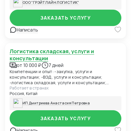
ООО "ГРЭЙТЛАЙН ЛОГИСТИК"
сроков и стандартов качества.
ЗАКАЗАТЬ УСЛУГУ
Написать
Логистика складская, услуги и
консультации
от 10 000 ₽
7 дней
Компетенции и опыт: -закупка, услуги и
консультации; -ВЭД, услуги и консультации;
-логистика складская, услуги и консультации;
Работает в странах
-логистика транспортная, услуги и консультации;
Россия, Китай
-СТМ различных групп товара, услуги и
консультации; -подбор фабрик, закупка и доставка
ИП Дмитриева Анастасия Петровна
товара из Китая (КАРГО и Белый ввоз) Страны с
которыми работаю по сей день: Европа, США, ОАЭ,
Турция, Китай, СНГ; -финансового директора,
ЗАКАЗАТЬ УСЛУГУ
услуги и консультации; -услуги директора по
закупкам, логистике и ВЭД; -обучение закупкам,
Написать