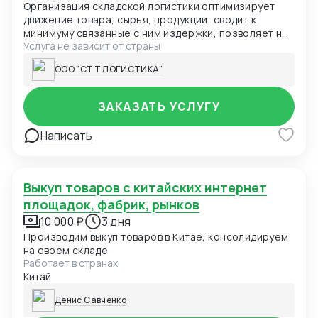
Организация складской логистики оптимизирует
движение товара, сырья, продукции, сводит к
минимуму связанные с ним издержки, позволяет не
Услуга не зависит от страны
отвлекаться от основных бизнес-процессов. «СТТ
Логистика» работает как оператор полного цикла и
ООО "СТТ ЛОГИСТИКА"
оказывает весь спектр услуг по хранению,
обработке, транспортировке грузов, их
таможенному оформлению.
ЗАКАЗАТЬ УСЛУГУ
Написать
Выкуп товаров с китайских интернет
площадок, фабрик, рынков
10 000 ₽
3 дня
Производим выкуп товаров в Китае, консолидируем
на своем складе
Работает в странах
Китай
Денис Савченко