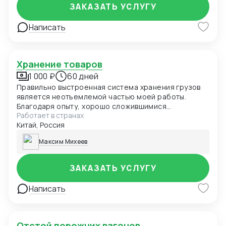
ЗАКАЗАТЬ УСЛУГУ
Написать
Хранение товаров
1 000 ₽
60 дней
Правильно выстроенная система хранения грузов
является неотъемлемой частью моей работы.
Благодаря опыту, хорошо сложившимися
Работает в странах
отношениями с китайскими производителями
Китай, Россия
различного рода товаров, наличию собственных
представительств и складов на территории Китая,
Максим Михеев
могу смело заявить о возможности предлагать
лучшие условия и цены на складские услуги.
ЗАКАЗАТЬ УСЛУГУ
Написать
Отстой порожних вагонов