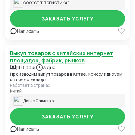
ООО "СТТ ЛОГИСТИКА"
оказывает весь спектр услуг по хранению,
обработке, транспортировке грузов, их
таможенному оформлению.
ЗАКАЗАТЬ УСЛУГУ
Написать
Выкуп товаров с китайских интернет
площадок, фабрик, рынков
10 000 ₽
3 дня
Производим выкуп товаров в Китае, консолидируем
на своем складе
Работает в странах
Китай
Денис Савченко
ЗАКАЗАТЬ УСЛУГУ
Написать