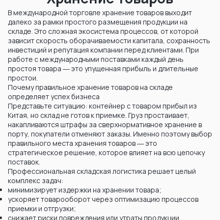
В международной торговле хранение товаров выходит
далеко за рамки простого размещения продукции на
складе. Это сложная экосистема процессов, от которой
зависит скорость оборачиваемости капитала, сохранность
инвестиций и репутация компании перед клиентами. При
работе с международными поставками каждый день
простоя товара ― это упущенная прибыль и длительные
простои.
Почему правильное хранение товаров на складе
определяет успех бизнеса
Представьте ситуацию: контейнер с товаром прибыл из
Китая, но склад не готов к приемке. Груз простаивает,
накапливаются штрафы за сверхнормативное хранение в
порту, покупатели отменяют заказы. Именно поэтому выбор
правильного места хранения товаров ― это
стратегическое решение, которое влияет на всю цепочку
поставок.
Профессиональная складская логистика решает целый
комплекс задач:
минимизирует издержки на хранении товара;
ускоряет товарооборот через оптимизацию процессов
приемки и отгрузки;
снижает риски повреждения или утраты продукции.