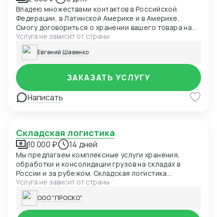
Владею множествами контактов в Российской
Федерации, в Латинской Америке и в Америке.
Смогу договориться о хранении вашего товара на
Услуга не зависит от страны
складе временного хранения. Также склады
выполняют функцию промежуточную с
Евгений Шавенко
маркетплейсами, по доставке, обработке и
хранению товара.
ЗАКАЗАТЬ УСЛУГУ
Написать
Складская логистика
10 000 ₽
14 дней
Мы предлагаем комплексные услуги хранения,
обработки и консолидации грузов на складах в
России и за рубежом. Складская логистика
Услуга не зависит от страны
PROSCO™ — это решение «под ключ» для
импортеров, дистрибьюторов, интернет-магазинов
ООО "ПРОСКО"
и производственных компаний, которым важно
своевременно управлять запасами и доставкой.