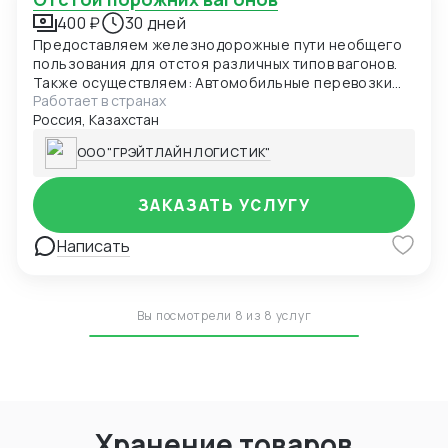
400 ₽
30 дней
Предоставляем железнодорожные пути необщего
пользования для отстоя различных типов вагонов.
Также осуществляем: Автомобильные перевозки
Работает в странах
FTL/LTL — стандартные, объемные, температурные
Россия, Казахстан
и сборные грузы; Железнодорожные перевозки
FCL/LCL — полный комплекс услуг с соблюдением
ООО "ГРЭЙТЛАЙН ЛОГИСТИК"
сроков и стандартов качества.
ЗАКАЗАТЬ УСЛУГУ
Написать
Вы посмотрели 8 из 8 услуг
Хранение товаров