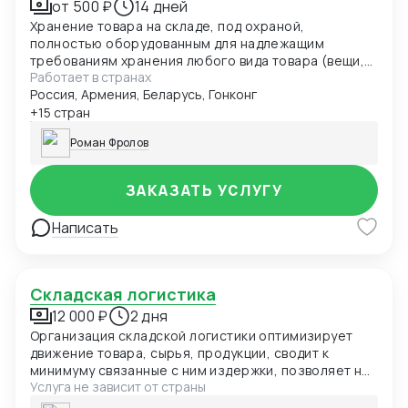
от 500 ₽
14 дней
Хранение товара на складе, под охраной,
полностью оборудованным для надлежащим
требованиям хранения любого вида товара (вещи,
Работает в странах
мебель, оборудование, электроника и т.д)
Россия, Армения, Беларусь, Гонконг
+15 стран
Роман Фролов
ЗАКАЗАТЬ УСЛУГУ
Написать
Складская логистика
12 000 ₽
2 дня
Организация складской логистики оптимизирует
движение товара, сырья, продукции, сводит к
минимуму связанные с ним издержки, позволяет не
Услуга не зависит от страны
отвлекаться от основных бизнес-процессов. «СТТ
Логистика» работает как оператор полного цикла и