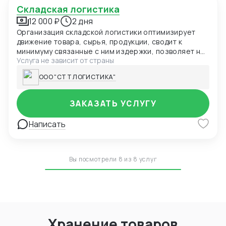
Складская логистика
12 000 ₽
2 дня
Организация складской логистики оптимизирует
движение товара, сырья, продукции, сводит к
минимуму связанные с ним издержки, позволяет не
Услуга не зависит от страны
отвлекаться от основных бизнес-процессов. «СТТ
Логистика» работает как оператор полного цикла и
ООО "СТТ ЛОГИСТИКА"
оказывает весь спектр услуг по хранению,
обработке, транспортировке грузов, их
таможенному оформлению.
ЗАКАЗАТЬ УСЛУГУ
Написать
Вы посмотрели 8 из 8 услуг
Хранение товаров