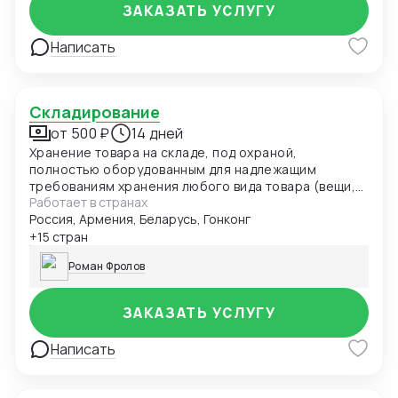
Турция, Китай, СНГ; -финансового директора,
ЗАКАЗАТЬ УСЛУГУ
услуги и консультации; -услуги директора по
закупкам, логистике и ВЭД; -обучение закупкам,
Написать
логистике и ВЭД; Все вышеперечисленные функции
и услуги подкреплены 11 летнем личным опытом
собственника компании, опыт подтвержден работой
в крупных сетях Магнит и Светофор более 9 лет, а
Складирование
так же 10 летним консалтингом в этом сегменте.
от 500 ₽
14 дней
Хранение товара на складе, под охраной,
полностью оборудованным для надлежащим
требованиям хранения любого вида товара (вещи,
Работает в странах
мебель, оборудование, электроника и т.д)
Россия, Армения, Беларусь, Гонконг
+15 стран
Роман Фролов
ЗАКАЗАТЬ УСЛУГУ
Написать