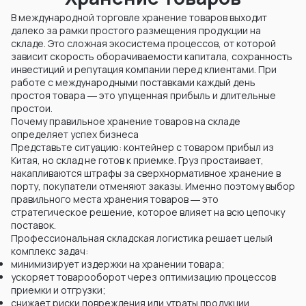
В международной торговле хранение товаров выходит
далеко за рамки простого размещения продукции на
складе. Это сложная экосистема процессов, от которой
зависит скорость оборачиваемости капитала, сохранность
инвестиций и репутация компании перед клиентами. При
работе с международными поставками каждый день
простоя товара ― это упущенная прибыль и длительные
простои.
Почему правильное хранение товаров на складе
определяет успех бизнеса
Представьте ситуацию: контейнер с товаром прибыл из
Китая, но склад не готов к приемке. Груз простаивает,
накапливаются штрафы за сверхнормативное хранение в
порту, покупатели отменяют заказы. Именно поэтому выбор
правильного места хранения товаров ― это
стратегическое решение, которое влияет на всю цепочку
поставок.
Профессиональная складская логистика решает целый
комплекс задач:
минимизирует издержки на хранении товара;
ускоряет товарооборот через оптимизацию процессов
приемки и отгрузки;
снижает риски повреждения или утраты продукции.