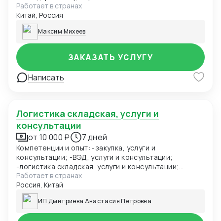
Работает в странах
отношениями с китайскими производителями
Китай, Россия
различного рода товаров, наличию собственных
представительств и складов на территории Китая,
Максим Михеев
могу смело заявить о возможности предлагать
лучшие условия и цены на складские услуги.
ЗАКАЗАТЬ УСЛУГУ
Написать
Логистика складская, услуги и
консультации
от 10 000 ₽
7 дней
Компетенции и опыт: -закупка, услуги и
консультации; -ВЭД, услуги и консультации;
-логистика складская, услуги и консультации;
Работает в странах
-логистика транспортная, услуги и консультации;
Россия, Китай
-СТМ различных групп товара, услуги и
консультации; -подбор фабрик, закупка и доставка
ИП Дмитриева Анастасия Петровна
товара из Китая (КАРГО и Белый ввоз) Страны с
которыми работаю по сей день: Европа, США, ОАЭ,