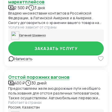
маркетплейсов
2 500 ₽
3 дня
Владею множествами контактов в Российской
Федерации, в Латинской Америке и в Америке.
Смогу договориться о хранении вашего товара на
Услуга не зависит от страны
складе временного хранения. Также склады
выполняют функцию промежуточную с
Евгений Шавенко
маркетплейсами, по доставке, обработке и
хранению товара.
ЗАКАЗАТЬ УСЛУГУ
Написать
Отстой порожних вагонов
400 ₽
30 дней
Предоставляем железнодорожные пути необщего
пользования для отстоя различных типов вагонов.
Также осуществляем: Автомобильные перевозки
Работает в странах
FTL/LTL — стандартные, объемные, температурные
Россия, Казахстан
и сборные грузы; Железнодорожные перевозки