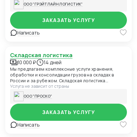
FCL/LCL — полный комплекс услуг с соблюдением
ООО "ГРЭЙТЛАЙН ЛОГИСТИК"
сроков и стандартов качества.
ЗАКАЗАТЬ УСЛУГУ
Написать
Складская логистика
10 000 ₽
14 дней
Мы предлагаем комплексные услуги хранения,
обработки и консолидации грузов на складах в
России и за рубежом. Складская логистика
Услуга не зависит от страны
PROSCO™ — это решение «под ключ» для
импортеров, дистрибьюторов, интернет-магазинов
ООО "ПРОСКО"
и производственных компаний, которым важно
своевременно управлять запасами и доставкой.
ЗАКАЗАТЬ УСЛУГУ
Написать