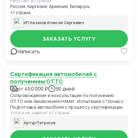
Работает в странах
Сертификат соответствия О безопасности
Россия, Киргизия, Армения, Беларусь
продукции, предназначенной для детей и
подростков 007 ТР ТС (детская одежда)
+1 страна
Сертификат соответствия О безопасности
ИП Казаков Алексей Сергеевич
низковольтного оборудования 004 ТР ТС
Сертификат соответствия Электромагнитная
совместимость технических средств 020 ТР ТС
ЗАКАЗАТЬ УСЛУГУ
Сертификат соответствия О БЕЗОПАСНОСТИ
КОЛЕСНЫХ ТРАНСПОРТНЫХ СРЕДСТВ 018 ТР ТС
Написать
Декларация соответствия ГОСТ, ЕАС Отказные
письма Добровольная сертификация
Сертификация автомобилей с
получением ОТТС
от 450 000 ₽
90 дней
Сопровождение и консультации по получению
ОТТС или Заключения НАМИ . Испытания с Глонасс.
Подготовка автомобиля к процессу сертификации
Услуга не зависит от страны
Артур Петросов