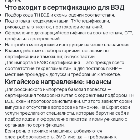
Что входит в сертификацию для ВЭД
Подбор кода ТН ВЭД и схемы оценки соответствия.
Подготовка техдокументации: ТУ/спецификации,
руководств, этикеток, протоколов испытаний.
Оформление деклараций/сертификатов соответствия, СГР,
профильных разрешений.
Настройка маркировки и инструкции на языке назначения.
Взаимодействие с лабораториями, органами по
сертификации и таможней; выпуск партии.
Для импорта в ЕАЭС сертификация ― это прежде всего
соответствие техрегламентам, а для поставок в КНР —
местные процедуры допуска и требования к этикетке.
Китайское направление: нюансы
Для российского импортера базовая повестка —
сертификация товаров из Китая с корректным подбором ТН
ВЭД, схем и протоколов испытаний. От этого зависят сроки
выпуска и отсутствие вопросов на таможне. На Explat свои
услуги предлагают специалисты, которые берут на себя и
подбор кодов, и оформление пакетов, и коммуникацию с
органами по сертификации.
Если речь о технике и машинах, добавляются
электробезопасность, ЭМС, иногда — требования к