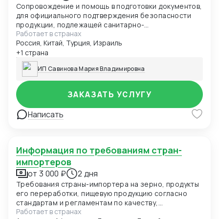
Сопровождение и помощь в подготовки документов,
для официального подтверждения безопасности
продукции, подлежащей санитарно-
Работает в странах
эпидемиологическому надзору. СГР-обязательно
Россия, Китай, Турция, Израиль
для продажи на территории ЕАЭС (продукция,
контактирующая с пищей, детские товары,
+1 страна
косметика и др.).
ИП Савинова Мария Владимировна
ЗАКАЗАТЬ УСЛУГУ
Написать
Информация по требованиям стран-
импортеров
от 3 000 ₽
2 дня
Требования страны-импортера на зерно, продукты
его переработки, пищевую продукцию согласно
стандартам и регламентам по качеству,
Работает в странах
безопасности и иным требованиям. Данные могут