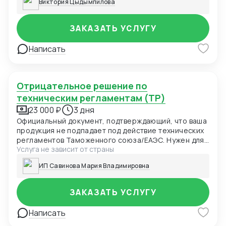
Виктория Цыдымпилова
ЗАКАЗАТЬ УСЛУГУ
Написать
Отрицательное решение по
техническим регламентам (ТР)
23 000 ₽
3 дня
Официальный документ, подтверждающий, что ваша
продукция не подпадает под действие технических
регламентов Таможенного союза/ЕАЭС. Нужен для
Услуга не зависит от страны
таможни, маркетплейсов и проверяющих органов
как доказательство отсутствия необходимости
ИП Савинова Мария Владимировна
сертификации.
ЗАКАЗАТЬ УСЛУГУ
Написать