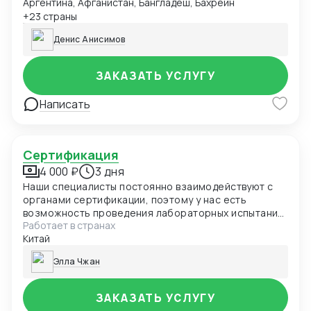
Аргентина, Афганистан, Бангладеш, Бахрейн
быть представлены в виде чек-листа, формат Excel,
pdf. Первый заказ бесплатно в рамках специального
+23 страны
предложения.
Денис Анисимов
ЗАКАЗАТЬ УСЛУГУ
Написать
Сертификация
4 000 ₽
3 дня
Наши специалисты постоянно взаимодействуют с
органами сертификации, поэтому у нас есть
возможность проведения лабораторных испытаний
Работает в странах
и оформления документов в кратчайшие сроки.
Китай
Элла Чжан
ЗАКАЗАТЬ УСЛУГУ