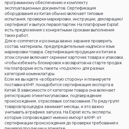
программному обеспечению и комплекту
эксплуатационных документов. Сертификация
оборудования из Китая обычно включает типовые
испытания, проверки маркировки, инструкции, декларацию/
сертификат и выпуск первой партии. На платформе Explat
есть предложения с конкретными сроками выполнения
таких работ.
Для e-commerce и розницы важно заранее проверить
состав, материалы, предупредительные надписи и язык
маркировки товара. Сертификация продукции из Китая в
этом случае включает скрининг карточек товара и упаковки,
чтобы избежать блокировок и возвратов на старте продаж.
На платформе есть пакеты «под ключ» для разных
категорий номенклатуры.
Если же вы идете «в обратную сторону» и планируете
поставки в КНР, понадобится сертификация экспорта в
Китай. В зависимости от категории товара она включает
регистрацию этикетки/упаковки, подтверждение
происхождения, отраслевые согласования. По ряду групп
товаров процедура занимает месяцы, и это важно
учитывать в графике запуска. На Explat есть эксперты,
которые сопровождают именно импорт в КНР: от
сертификации происхождения до проверки требований к
пищевой продукции и этикетке.