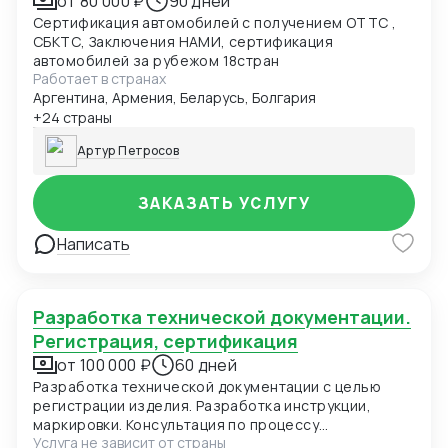
от 80 000 ₽
90 дней
Сертификация автомобилей с получением ОТТС ,
СБКТС, Заключения НАМИ, сертификация
автомобилей за рубежом 18стран
Работает в странах
Аргентина, Армения, Беларусь, Болгария
+24 страны
Артур Петросов
ЗАКАЗАТЬ УСЛУГУ
Написать
Разработка технической документации.
Регистрация, сертификация
от 100 000 ₽
60 дней
Разработка технической документации с целью
регистрации изделия. Разработка инструкции,
маркировки. Консультация по процессу
Услуга не зависит от страны
регистрации/сертификации изделия