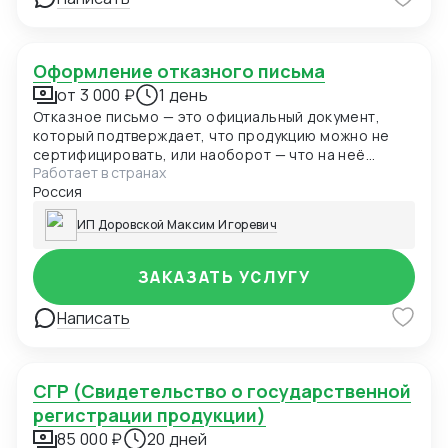
Оформление отказного письма
от 3 000 ₽
1 день
Отказное письмо — это официальный документ,
который подтверждает, что продукцию можно не
сертифицировать, или наоборот — что на неё
Работает в странах
необходимо оформить сертификат соответствия
Россия
ИП Доровской Максим Игоревич
ЗАКАЗАТЬ УСЛУГУ
Написать
СГР (Свидетельство о государственной
регистрации продукции)
85 000 ₽
20 дней