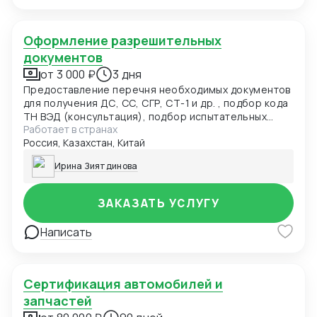
Оформление разрешительных
документов
от 3 000 ₽
3 дня
Предоставление перечня необходимых документов
для получения ДС, СС, СГР, СТ-1 и др. , подбор кода
ТН ВЭД (консультация), подбор испытательных
Работает в странах
лабораторий, подача заявки в центр сертификации.
Россия, Казахстан, Китай
Разработка нормативно-технической
документации: ТУ, ПС, РЭ, ОБ и др. для получения
Ирина Зиятдинова
ДС, СС, СГР и т.д.(от 5000руб)
ЗАКАЗАТЬ УСЛУГУ
Написать
Сертификация автомобилей и
запчастей