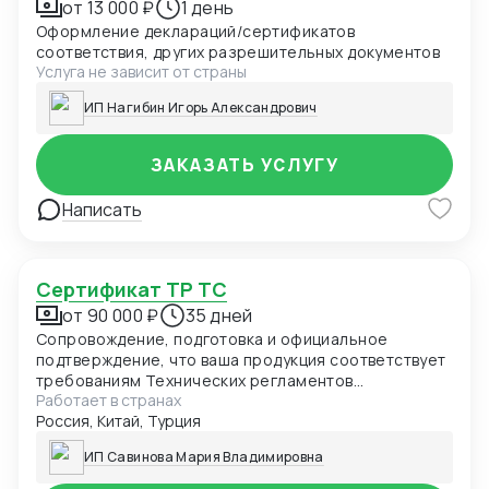
от 13 000 ₽
1 день
Оформление деклараций/сертификатов
соответствия, других разрешительных документов
Услуга не зависит от страны
ИП Нагибин Игорь Александрович
ЗАКАЗАТЬ УСЛУГУ
Написать
Сертификат ТР ТС
от 90 000 ₽
35 дней
Сопровождение, подготовка и официальное
подтверждение, что ваша продукция соответствует
требованиям Технических регламентов
Работает в странах
Таможенного союза (ЕАЭС). Обязателен для ввоза
Россия, Китай, Турция
и продажи товаров в России и странах ЕАЭС.
ИП Савинова Мария Владимировна