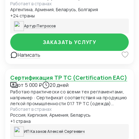
Работает в странах
Аргентина, Армения, Беларусь, Болгария
+24 страны
Артур Петросов
ЗАКАЗАТЬ УСЛУГУ
Написать
Сертификация ТР ТС (Certification EAC)
от 5 000 ₽
20 дней
Работаю практически со всеми тех регламентами,
например : Сертификат соответствия на продукцию
легкой промышленности 017 ТР ТС (одежда)
Работает в странах
Сертификат соответствия О безопасности
Россия, Киргизия, Армения, Беларусь
продукции, предназначенной для детей и
подростков 007 ТР ТС (детская одежда)
+1 страна
Сертификат соответствия О безопасности
ИП Казаков Алексей Сергеевич
низковольтного оборудования 004 ТР ТС
Сертификат соответствия Электромагнитная