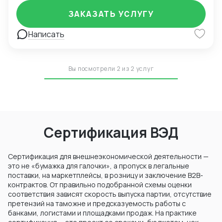
совместимость технических средств 020 ТР ТС
ЗАКАЗАТЬ УСЛУГУ
Сертификат соответствия О БЕЗОПАСНОСТИ
КОЛЕСНЫХ ТРАНСПОРТНЫХ СРЕДСТВ 018 ТР ТС
Написать
Декларация соответствия ГОСТ, ЕАС Отказные
письма Добровольная сертификация
Вы посмотрели 2 из 2 услуг
Сертификация ВЭД
Сертификация для внешнеэкономической деятельности —
это не «бумажка для галочки», а пропуск в легальные
поставки, на маркетплейсы, в розницу и заключение B2B-
контрактов. От правильно подобранной схемы оценки
соответствия зависят скорость выпуска партии, отсутствие
претензий на таможне и предсказуемость работы с
банками, логистами и площадками продаж. На практике