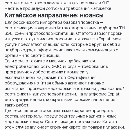
соответствие техрегламентам, а для поставок в КНР —
местные процедуры допуска и требования к этикетке.
Китайское направление: нюансы
Для российского импортера базовая повестка —
сертификация товаров из Китая с корректным подбором ТН
ВЭД, схем и протоколов испытаний. От этого зависят сроки
выпуска и отсутствие вопросов на таможне. На Explat свои
услуги предлагают специалисты, которые берут на себя и
подбор кодов, и оформление пакетов, и коммуникацию с
органами по сертификации.
Если речь о технике и машинах, добавляются
электробезопасность, ЭМС, иногда — требования к
программному обеспечению и комплекту
эксплуатационных документов. Сертификация
оборудования из Китая обычно включает типовые
испытания, проверки маркировки, инструкции, декларацию/
сертификат и выпуск первой партии. На платформе Explat
есть предложения с конкретными сроками выполнения
таких работ.
Для e-commerce и розницы важно заранее проверить
состав, материалы, предупредительные надписи и язык
маркировки товара. Сертификация продукции из Китая в
этом случае включает скрининг карточек товара и упаковки,