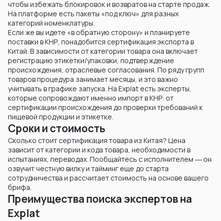
чтобы избежать блокировок и возвратов на старте продаж.
На платформе есть пакеты «под ключ» для разных
категорий номенклатуры.
Если же вы идете «в обратную сторону» и планируете
поставки в КНР, понадобится сертификация экспорта в
Китай. В зависимости от категории товара она включает
регистрацию этикетки/упаковки, подтверждение
происхождения, отраслевые согласования. По ряду групп
товаров процедура занимает месяцы, и это важно
учитывать в графике запуска. На Explat есть эксперты,
которые сопровождают именно импорт в КНР: от
сертификации происхождения до проверки требований к
пищевой продукции и этикетке.
Сроки и стоимость
Сколько стоит сертификация товара из Китая? Цена
зависит от категории и кода товара, необходимости в
испытаниях, переводах. Пообщайтесь с исполнителем ― он
озвучит честную вилку и тайминг еще до старта
сотрудничества и рассчитает стоимость на основе вашего
брифа.
Преимущества поиска экспертов на
Explat