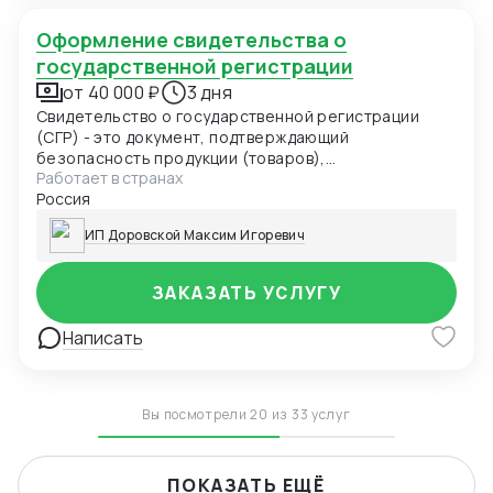
Оформление свидетельства о
государственной регистрации
от 40 000 ₽
3 дня
Свидетельство о государственной регистрации
(СГР) - это документ, подтверждающий
безопасность продукции (товаров),
Работает в странах
удостоверяющий соответствие продукции
Россия
(товаров) единым санитарно-эпидемиологическим
и гигиеническим требованиям и выдаваемый
ИП Доровской Максим Игоревич
уполномоченным органом в области санитарно-
эпидемиологического благополучия населения по
единой форме.
ЗАКАЗАТЬ УСЛУГУ
Написать
Вы посмотрели 20 из 33 услуг
ПОКАЗАТЬ ЕЩЁ