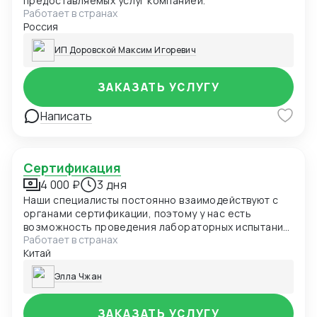
предоставляемых услуг компанией.
Работает в странах
Россия
ИП Доровской Максим Игоревич
ЗАКАЗАТЬ УСЛУГУ
Написать
Сертификация
4 000 ₽
3 дня
Наши специалисты постоянно взаимодействуют с
органами сертификации, поэтому у нас есть
возможность проведения лабораторных испытаний
Работает в странах
и оформления документов в кратчайшие сроки.
Китай
Элла Чжан
ЗАКАЗАТЬ УСЛУГУ