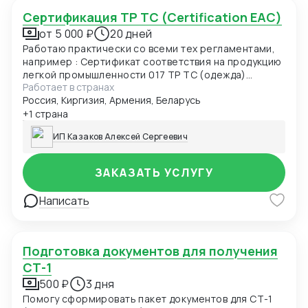
Сертификация ТР ТС (Certification EAC)
от 5 000 ₽
20 дней
Работаю практически со всеми тех регламентами,
например : Сертификат соответствия на продукцию
легкой промышленности 017 ТР ТС (одежда)
Работает в странах
Сертификат соответствия О безопасности
Россия, Киргизия, Армения, Беларусь
продукции, предназначенной для детей и
подростков 007 ТР ТС (детская одежда)
+1 страна
Сертификат соответствия О безопасности
ИП Казаков Алексей Сергеевич
низковольтного оборудования 004 ТР ТС
Сертификат соответствия Электромагнитная
совместимость технических средств 020 ТР ТС
ЗАКАЗАТЬ УСЛУГУ
Сертификат соответствия О БЕЗОПАСНОСТИ
КОЛЕСНЫХ ТРАНСПОРТНЫХ СРЕДСТВ 018 ТР ТС
Написать
Декларация соответствия ГОСТ, ЕАС Отказные
письма Добровольная сертификация
Подготовка документов для получения
СТ-1
500 ₽
3 дня
Помогу сформировать пакет документов для СТ-1