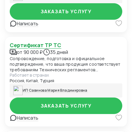
ЗАКАЗАТЬ УСЛУГУ
Написать
Сертификат ТР ТС
от 90 000 ₽
35 дней
Сопровождение, подготовка и официальное
подтверждение, что ваша продукция соответствует
требованиям Технических регламентов
Работает в странах
Таможенного союза (ЕАЭС). Обязателен для ввоза
Россия, Китай, Турция
и продажи товаров в России и странах ЕАЭС.
ИП Савинова Мария Владимировна
ЗАКАЗАТЬ УСЛУГУ
Написать