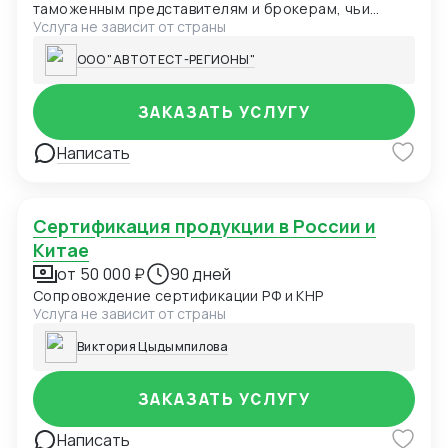
таможенным представителям и брокерам, чьи
Услуга не зависит от страны
клиенты сталкиваются с задержками из-за
оформления сертификатов ТР ТС. Мы
ООО "АВТОТЕСТ-РЕГИОНЫ"
специализируемся на ускоренном получении
сертификатов соответствия: Казахстан Киргизия
Россия Передавайте нам запросы ваших клиентов
ЗАКАЗАТЬ УСЛУГУ
на сертификацию, а мы обеспечим быстрое
решение их задачи. Вы получаете 15-20% от нашей
Написать
маржи за каждого привлеченного клиента,
укрепляя свою репутацию как надежного и
эффективного партнера.
Сертификация продукции в России и
Китае
от 50 000 ₽
90 дней
Сопровождение сертификации РФ и КНР
Услуга не зависит от страны
Виктория Цыдымпилова
ЗАКАЗАТЬ УСЛУГУ
Написать