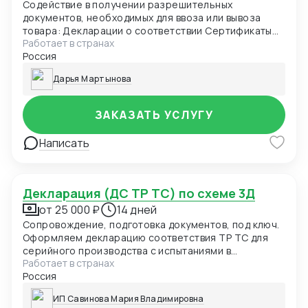
Содействие в получении разрешительных
документов, необходимых для ввоза или вывоза
товара: Декларации о соответствии Сертификаты
Работает в странах
соответствия Свидетельства о государственной
Россия
регистрации Идентификационные заключения
ФСТЭК Лицензии
Дарья Мартынова
ЗАКАЗАТЬ УСЛУГУ
Написать
Декларация (ДС ТР ТС) по схеме 3Д
от 25 000 ₽
14 дней
Сопровождение, подготовка документов, под ключ.
Оформляем декларацию соответствия ТР ТС для
серийного производства с испытаниями в
Работает в странах
аккредитованной лабораторией и контролем
Россия
производства.
ИП Савинова Мария Владимировна