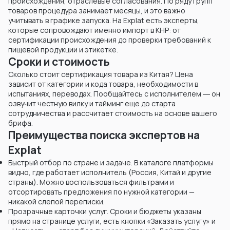
происхождения, отраслевые согласования. По ряду групп
товаров процедура занимает месяцы, и это важно
учитывать в графике запуска. На Explat есть эксперты,
которые сопровождают именно импорт в КНР: от
сертификации происхождения до проверки требований к
пищевой продукции и этикетке.
Сроки и стоимость
Сколько стоит сертификация товара из Китая? Цена
зависит от категории и кода товара, необходимости в
испытаниях, переводах. Пообщайтесь с исполнителем ― он
озвучит честную вилку и тайминг еще до старта
сотрудничества и рассчитает стоимость на основе вашего
брифа.
Преимущества поиска экспертов на
Explat
Быстрый отбор по стране и задаче. В каталоге платформы
видно, где работает исполнитель (Россия, Китай и другие
страны). Можно воспользоваться фильтрами и
отсортировать предложения по нужной категории —
никакой слепой переписки.
Прозрачные карточки услуг. Сроки и бюджеты указаны
прямо на странице услуги, есть кнопки «Заказать услугу» и