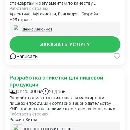
стандартам и регламентам по качеству,
Работает в странах
безопасности и иным требованиям. Данные могут
Аргентина, Афганистан, Бангладеш, Бахрейн
быть представлены в виде чек-листа, формат Excel,
pdf. Первый заказ бесплатно в рамках специального
+23 страны
предложения.
Денис Анисимов
ЗАКАЗАТЬ УСЛУГУ
Написать
Разработка этикетки для пищевой
продукции
от 20 000 ₽
21 день
Разработка макета этикетки для маркировки
пищевой продукции согласно законодательству
КНР, проверка на наличие в составе запрещенных
Работает в странах
элементов
Россия, Китай
ООО "ВОСТОЧНЫЙ ВЕКТОР"