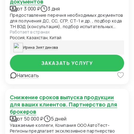
документов
от 3 000 ₽
3 дня
Предоставление перечня необходимых документов
для получения ДС, СС, СГР, СТ-1 и др. , подбор кода
ТН ВЭД (консультация), подбор испытательных
Работает в странах
лабораторий, подача заявки в центр сертификации.
Россия, Казахстан, Китай
Разработка нормативно-технической
документации: ТУ, ПС, РЭ, ОБ и др. для получения
Ирина Зиятдинова
ДС, СС, СГР и т.д.(от 5000руб)
ЗАКАЗАТЬ УСЛУГУ
Написать
Снижение сроков выпуска продукции
для ваших клиентов. Партнерство для
брокеров
от 50 000 ₽
5 дней
Уважаемые коллеги, Компания ООО АвтоТест-
Регионы предлагает эксклюзивное партнерство