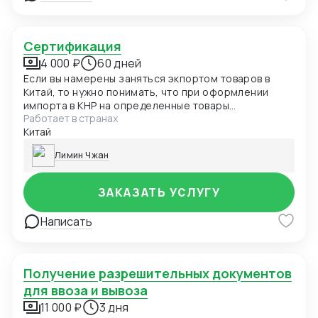
Сертификация
4 000 ₽
60 дней
Если вы намерены заняться экпортом товаров в
Китай, то нужно понимать, что при оформлении
импорта в КНР на определенные товары
Работает в странах
необходима сертификация происхождения в
Китай
соответствии с требованиями Главного
государственного управления Китая по надзору за
Лимин Чжан
качеством, инспекции и карантину, а при импорте
продуктов питания необходимо пройти
обязательную процедуру сертификации этикетки и
ЗАКАЗАТЬ УСЛУГУ
упаковки, которая займет несколько месяцев.
Написать
Получение разрешительных документов
для ввоза и вывоза
11 000 ₽
3 дня