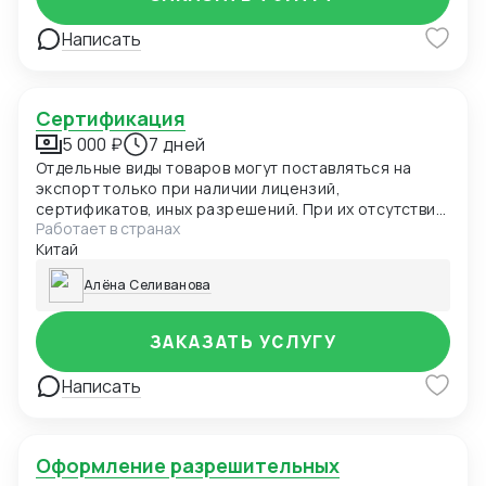
Написать
Сертификация
5 000 ₽
7 дней
Отдельные виды товаров могут поставляться на
экспорт только при наличии лицензий,
сертификатов, иных разрешений. При их отсутствии
Работает в странах
товар не пропустят таможенные органы России, а
Китай
нарушителя привлекут к ответственности. В
частности, разрешения нужны для вывоза
Алёна Селиванова
продукции двойного назначения, на товары под
фитосанитарным контролем
ЗАКАЗАТЬ УСЛУГУ
Написать
Оформление разрешительных