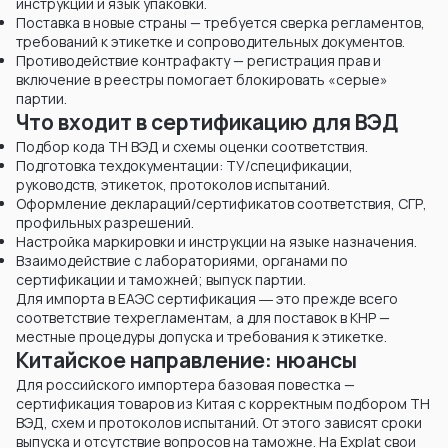
инструкции и язык упаковки.
Поставка в новые страны — требуется сверка регламентов,
требований к этикетке и сопроводительных документов.
Противодействие контрафакту — регистрация прав и
включение в реестры помогает блокировать «серые»
партии.
Что входит в сертификацию для ВЭД
Подбор кода ТН ВЭД и схемы оценки соответствия.
Подготовка техдокументации: ТУ/спецификации,
руководств, этикеток, протоколов испытаний.
Оформление деклараций/сертификатов соответствия, СГР,
профильных разрешений.
Настройка маркировки и инструкции на языке назначения.
Взаимодействие с лабораториями, органами по
сертификации и таможней; выпуск партии.
Для импорта в ЕАЭС сертификация ― это прежде всего
соответствие техрегламентам, а для поставок в КНР —
местные процедуры допуска и требования к этикетке.
Китайское направление: нюансы
Для российского импортера базовая повестка —
сертификация товаров из Китая с корректным подбором ТН
ВЭД, схем и протоколов испытаний. От этого зависят сроки
выпуска и отсутствие вопросов на таможне. На Explat свои