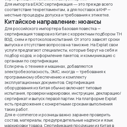
Для импорта в ЕАЭС сертификация ― это прежде всего
соответствие техрегламентам, а для поставок в КНР —
местные процедуры допуска и требования к этикетке.
Китайское направление: нюансы
Для российского импортера базовая повестка —
сертификация товаров из Китая с корректным подбором ТН
ВЭД, схем и протоколов испытаний. От этого зависят сроки
выпуска и отсутствие вопросов на таможне. На Explat свои
услуги предлагают специалисты, которые берут на себя и
подбор кодов, и оформление пакетов, и коммуникацию с
органами по сертификации.
Если речь о технике и машинах, добавляются
электробезопасность, ЭМС, иногда — требования к
программному обеспечению и комплекту
эксплуатационных документов. Сертификация
оборудования из Китая обычно включает типовые
испытания, проверки маркировки, инструкции, декларацию/
сертификат и выпуск первой партии. На платформе Explat
есть предложения с конкретными сроками выполнения
таких работ.
Для e-commerce и розницы важно заранее проверить
состав, материалы, предупредительные надписи и язык
маркировки товара. Сертификация продукции из Китая в