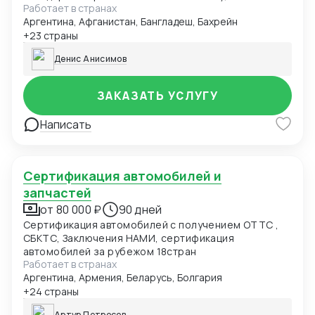
Работает в странах
безопасности и иным требованиям. Данные могут
Аргентина, Афганистан, Бангладеш, Бахрейн
быть представлены в виде чек-листа, формат Excel,
pdf. Первый заказ бесплатно в рамках специального
+23 страны
предложения.
Денис Анисимов
ЗАКАЗАТЬ УСЛУГУ
Написать
Сертификация автомобилей и
запчастей
от 80 000 ₽
90 дней
Сертификация автомобилей с получением ОТТС ,
СБКТС, Заключения НАМИ, сертификация
автомобилей за рубежом 18стран
Работает в странах
Аргентина, Армения, Беларусь, Болгария
+24 страны
Артур Петросов