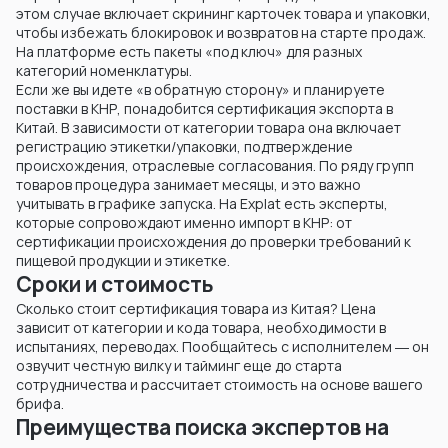
этом случае включает скрининг карточек товара и упаковки,
чтобы избежать блокировок и возвратов на старте продаж.
На платформе есть пакеты «под ключ» для разных
категорий номенклатуры.
Если же вы идете «в обратную сторону» и планируете
поставки в КНР, понадобится сертификация экспорта в
Китай. В зависимости от категории товара она включает
регистрацию этикетки/упаковки, подтверждение
происхождения, отраслевые согласования. По ряду групп
товаров процедура занимает месяцы, и это важно
учитывать в графике запуска. На Explat есть эксперты,
которые сопровождают именно импорт в КНР: от
сертификации происхождения до проверки требований к
пищевой продукции и этикетке.
Сроки и стоимость
Сколько стоит сертификация товара из Китая? Цена
зависит от категории и кода товара, необходимости в
испытаниях, переводах. Пообщайтесь с исполнителем ― он
озвучит честную вилку и тайминг еще до старта
сотрудничества и рассчитает стоимость на основе вашего
брифа.
Преимущества поиска экспертов на