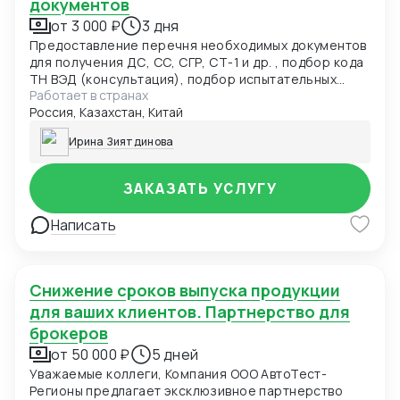
документов
от 3 000 ₽
3 дня
Предоставление перечня необходимых документов
для получения ДС, СС, СГР, СТ-1 и др. , подбор кода
ТН ВЭД (консультация), подбор испытательных
Работает в странах
лабораторий, подача заявки в центр сертификации.
Россия, Казахстан, Китай
Разработка нормативно-технической
документации: ТУ, ПС, РЭ, ОБ и др. для получения
Ирина Зиятдинова
ДС, СС, СГР и т.д.(от 5000руб)
ЗАКАЗАТЬ УСЛУГУ
Написать
Снижение сроков выпуска продукции
для ваших клиентов. Партнерство для
брокеров
от 50 000 ₽
5 дней
Уважаемые коллеги, Компания ООО АвтоТест-
Регионы предлагает эксклюзивное партнерство