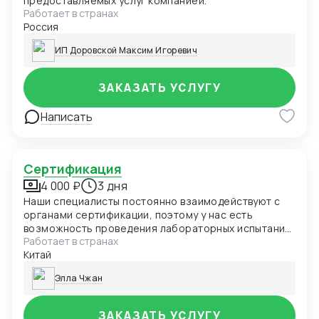
предоставляемых услуг компанией.
Работает в странах
Россия
ИП Доровской Максим Игоревич
ЗАКАЗАТЬ УСЛУГУ
Написать
Сертификация
4 000 ₽
3 дня
Наши специалисты постоянно взаимодействуют с
органами сертификации, поэтому у нас есть
возможность проведения лабораторных испытаний
Работает в странах
и оформления документов в кратчайшие сроки.
Китай
Элла Чжан
ЗАКАЗАТЬ УСЛУГУ