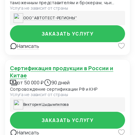
таможенным представителям и брокерам, чьи
Услуга не зависит от страны
клиенты сталкиваются с задержками из-за
оформления сертификатов ТР ТС. Мы
ООО "АВТОТЕСТ-РЕГИОНЫ"
специализируемся на ускоренном получении
сертификатов соответствия: Казахстан Киргизия
Россия Передавайте нам запросы ваших клиентов
ЗАКАЗАТЬ УСЛУГУ
на сертификацию, а мы обеспечим быстрое
решение их задачи. Вы получаете 15-20% от нашей
Написать
маржи за каждого привлеченного клиента,
укрепляя свою репутацию как надежного и
эффективного партнера.
Сертификация продукции в России и
Китае
от 50 000 ₽
90 дней
Сопровождение сертификации РФ и КНР
Услуга не зависит от страны
Виктория Цыдымпилова
ЗАКАЗАТЬ УСЛУГУ
Написать