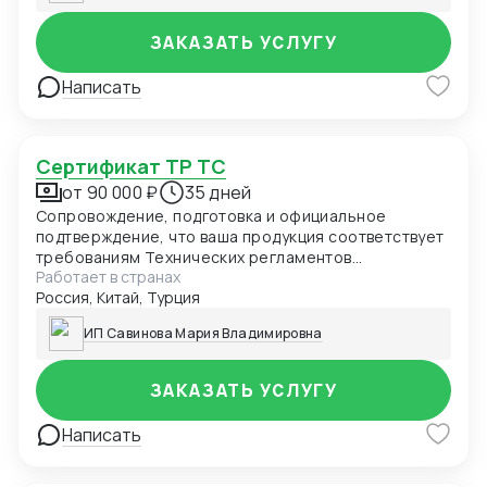
ЗАКАЗАТЬ УСЛУГУ
Написать
Сертификат ТР ТС
от 90 000 ₽
35 дней
Сопровождение, подготовка и официальное
подтверждение, что ваша продукция соответствует
требованиям Технических регламентов
Работает в странах
Таможенного союза (ЕАЭС). Обязателен для ввоза
Россия, Китай, Турция
и продажи товаров в России и странах ЕАЭС.
ИП Савинова Мария Владимировна
ЗАКАЗАТЬ УСЛУГУ
Написать