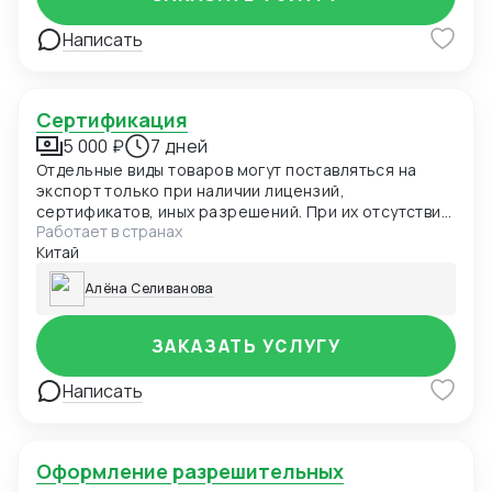
Написать
Сертификация
5 000 ₽
7 дней
Отдельные виды товаров могут поставляться на
экспорт только при наличии лицензий,
сертификатов, иных разрешений. При их отсутствии
Работает в странах
товар не пропустят таможенные органы России, а
Китай
нарушителя привлекут к ответственности. В
частности, разрешения нужны для вывоза
Алёна Селиванова
продукции двойного назначения, на товары под
фитосанитарным контролем
ЗАКАЗАТЬ УСЛУГУ
Написать
Оформление разрешительных