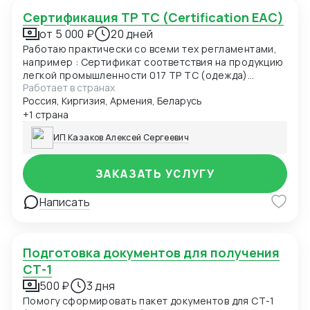
Сертификация ТР ТС (Certification EAC)
от 5 000 ₽
20 дней
Работаю практически со всеми тех регламентами,
например : Сертификат соответствия на продукцию
легкой промышленности 017 ТР ТС (одежда)
Работает в странах
Сертификат соответствия О безопасности
Россия, Киргизия, Армения, Беларусь
продукции, предназначенной для детей и
подростков 007 ТР ТС (детская одежда)
+1 страна
Сертификат соответствия О безопасности
ИП Казаков Алексей Сергеевич
низковольтного оборудования 004 ТР ТС
Сертификат соответствия Электромагнитная
совместимость технических средств 020 ТР ТС
ЗАКАЗАТЬ УСЛУГУ
Сертификат соответствия О БЕЗОПАСНОСТИ
КОЛЕСНЫХ ТРАНСПОРТНЫХ СРЕДСТВ 018 ТР ТС
Написать
Декларация соответствия ГОСТ, ЕАС Отказные
письма Добровольная сертификация
Подготовка документов для получения
СТ-1
500 ₽
3 дня
Помогу сформировать пакет документов для СТ-1