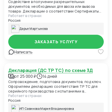
Содействие в получении разрешительных
документов, необходимых для ввоза или вывоза
товара: Декларации о соответствии Сертификаты
Работает в странах
соответствия Свидетельства о государственной
Россия
регистрации Идентификационные заключения
ФСТЭК Лицензии
Дарья Мартынова
ЗАКАЗАТЬ УСЛУГУ
Написать
Декларация (ДС ТР ТС) по схеме 3Д
от 25 000 ₽
14 дней
Сопровождение, подготовка документов, под ключ.
Оформляем декларацию соответствия ТР ТС для
серийного производства с испытаниями в
Работает в странах
аккредитованной лабораторией и контролем
Россия
производства.
ИП Савинова Мария Владимировна