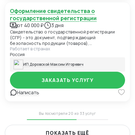
Оформление свидетельства о
государственной регистрации
от 40 000 ₽
3 дня
Свидетельство о государственной регистрации
(СГР) - это документ, подтверждающий
безопасность продукции (товаров),
Работает в странах
удостоверяющий соответствие продукции
Россия
(товаров) единым санитарно-эпидемиологическим
и гигиеническим требованиям и выдаваемый
ИП Доровской Максим Игоревич
уполномоченным органом в области санитарно-
эпидемиологического благополучия населения по
единой форме.
ЗАКАЗАТЬ УСЛУГУ
Написать
Вы посмотрели 20 из 33 услуг
ПОКАЗАТЬ ЕЩЁ