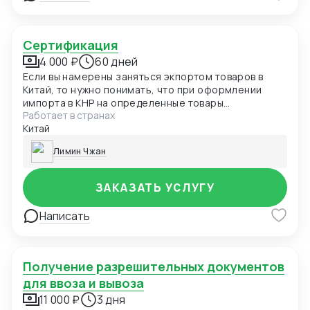
Сертификация
4 000 ₽
60 дней
Если вы намерены заняться экпортом товаров в
Китай, то нужно понимать, что при оформлении
импорта в КНР на определенные товары
Работает в странах
необходима сертификация происхождения в
Китай
соответствии с требованиями Главного
государственного управления Китая по надзору за
Лимин Чжан
качеством, инспекции и карантину, а при импорте
продуктов питания необходимо пройти
обязательную процедуру сертификации этикетки и
ЗАКАЗАТЬ УСЛУГУ
упаковки, которая займет несколько месяцев.
Написать
Получение разрешительных документов
для ввоза и вывоза
11 000 ₽
3 дня