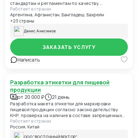
стандартам и регламентам по качеству,
Работает в странах
безопасности и иным требованиям. Данные могут
Аргентина, Афганистан, Бангладеш, Бахрейн
быть представлены в виде чек-листа, формат Excel,
pdf. Первый заказ бесплатно в рамках специального
+23 страны
предложения.
Денис Анисимов
ЗАКАЗАТЬ УСЛУГУ
Написать
Разработка этикетки для пищевой
продукции
от 20 000 ₽
21 день
Разработка макета этикетки для маркировки
пищевой продукции согласно законодательству
КНР, проверка на наличие в составе запрещенных
Работает в странах
элементов
Россия, Китай
ООО "ВОСТОЧНЫЙ ВЕКТОР"