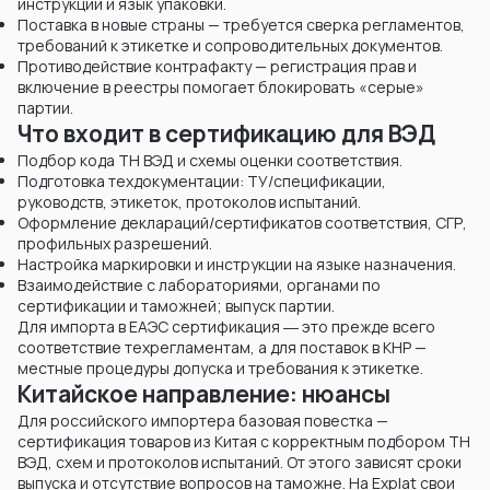
инструкции и язык упаковки.
Поставка в новые страны — требуется сверка регламентов,
требований к этикетке и сопроводительных документов.
Противодействие контрафакту — регистрация прав и
включение в реестры помогает блокировать «серые»
партии.
Что входит в сертификацию для ВЭД
Подбор кода ТН ВЭД и схемы оценки соответствия.
Подготовка техдокументации: ТУ/спецификации,
руководств, этикеток, протоколов испытаний.
Оформление деклараций/сертификатов соответствия, СГР,
профильных разрешений.
Настройка маркировки и инструкции на языке назначения.
Взаимодействие с лабораториями, органами по
сертификации и таможней; выпуск партии.
Для импорта в ЕАЭС сертификация ― это прежде всего
соответствие техрегламентам, а для поставок в КНР —
местные процедуры допуска и требования к этикетке.
Китайское направление: нюансы
Для российского импортера базовая повестка —
сертификация товаров из Китая с корректным подбором ТН
ВЭД, схем и протоколов испытаний. От этого зависят сроки
выпуска и отсутствие вопросов на таможне. На Explat свои