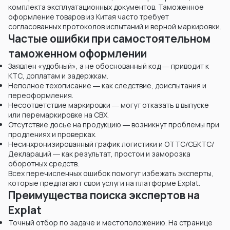
комплекта эксплуатационных документов. Таможенное
оформление товаров из Китая часто требует
согласованных протоколов испытаний и верной маркировки.
Частые ошибки при самостоятельном
таможенном оформлении
Заявлен «удобный», а не обоснованный код ― приводит к
KТС, доплатам и задержкам.
Неполное техописание ― как следствие, доиспытания и
переоформления.
Несоответствие маркировки ― могут отказать в выпуске
или перемаркировке на СВХ.
Отсутствие досье на продукцию ― возникнут проблемы при
продлениях и проверках.
Несинхронизированный график логистики и ОТТС/СБКТС/
Деклараций ― как результат, простои и заморозка
оборотных средств.
Всех перечисленных ошибок помогут избежать эксперты,
которые предлагают свои услуги на платформе Explat.
Преимущества поиска экспертов на
Explat
Точный отбор по задаче и местоположению. На странице