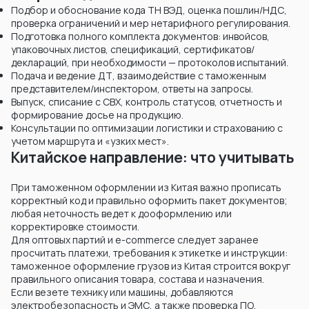
Подбор и обоснование кода ТН ВЭД, оценка пошлин/НДС,
проверка ограничений и мер нетарифного регулирования.
Подготовка полного комплекта документов: инвойсов,
упаковочных листов, спецификаций, сертификатов/
деклараций, при необходимости — протоколов испытаний.
Подача и ведение ДТ, взаимодействие с таможенным
представителем/инспектором, ответы на запросы.
Выпуск, списание с СВХ, контроль статусов, отчетность и
формирование досье на продукцию.
Консультации по оптимизации логистики и страхованию с
учетом маршрута и «узких мест».
Китайское направление: что учитывать
При таможенном оформлении из Китая важно прописать
корректный код и правильно оформить пакет документов;
любая неточность ведет к дооформлению или
корректировке стоимости.
Для оптовых партий и e-commerce следует заранее
просчитать платежи, требования к этикетке и инструкции:
таможенное оформление грузов из Китая строится вокруг
правильного описания товара, состава и назначения.
Если везете технику или машины, добавляются
электробезопасность и ЭМС, а также проверка ПО,