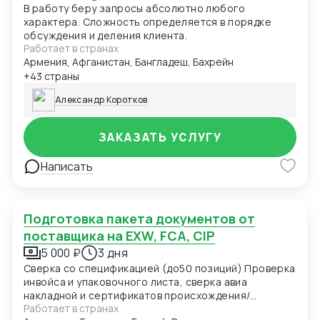
В работу беру запросы абсолютно любого
характера. Сложность определяется в порядке
обсуждения и деления клиента.
Работает в странах
Армения, Афганистан, Бангладеш, Бахрейн
+43 страны
Александр Коротков
ЗАКАЗАТЬ УСЛУГУ
Написать
Подготовка пакета документов от
поставщика на EXW, FCA, CIP
5 000 ₽
3 дня
Сверка со спецификацией (до50 позиций) Проверка
инвойса и упаковочного листа, сверка авиа
накладной и сертификатов происхождения/
Работает в странах
качества Производителя