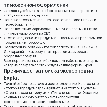
таможенном оформлении
Заявлен «удобный», а не обоснованный код ― приводит к
KТС, доплатам и задержкам.
Неполное техописание ― как следствие, доиспытания и
переоформления.
Несоответствие маркировки ― могут отказать в выпуске
или перемаркировке на СВХ.
Отсутствие досье на продукцию ― возникнут проблемы при
продлениях и проверках.
Несинхронизированный график логистики и ОТТС/СБКТС/
Деклараций ― как результат, простои и заморозка
оборотных средств.
Всех перечисленных ошибок помогут избежать эксперты,
которые предлагают свои услуги на платформе Explat.
Преимущества поиска экспертов на
Explat
Точный отбор по задаче и местоположению. На странице
категории предусмотрены фильтры «Категория услуги»,
«Страна оказания услуги» и «Тип специалиста» (частник/
компания). Можно быстро найти исполнителя,
соответствующего вашим требованиям.
Согласование документов таможенного оформления