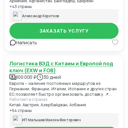
Армения, Афганистан, Бангладеш, Бахрейн
+43 страны
Александр Коротков
ЗАКАЗАТЬ УСЛУГУ
Написать
Логистика ВЭД с Китаем и Европой под
ключ (EXW и FOB)
100 000 ₽
30 дней
Европа – наличие постоянных маршрутов из
Германии, Франции, Италии, Испании и других стран
ЕС позволяет быстро организовать доставку. 📌
Работает в странах
Оперативность: Мы понимаем важность сроков и
Китай, Австрия, Азербайджан, Албания
делаем всё возможное, чтобы ваш груз прибыл
вовремя. 🔒 Надёжность: Благодаря многолетнему
+54 страны
опыту работы и профессиональной команде
ИП Малышев Максим Викторович
специалистов мы обеспечиваем безопасность
каждой перевозимой партии. 🎯 Индивидуальность