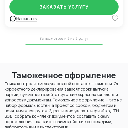
подхода: Каждый клиент получает
ЗАКАЗАТЬ УСЛУГУ
персонализированное решение, учитывающее
специфику своего бизнеса и потребности рынка. 👍
Написать
Доверие наших клиентов: Нас рекомендуют
крупные корпорации и международные
организации, которым важно высокое качество
предоставляемых услуг. - ✅ Комплексные
Вы посмотрели 3 из 3 услуг
мультимодальные маршруты, объединяющие
автомобильные, железнодорожные и морские
перевозки. - 🚛 Прямые линии из главных портов
Китая (Шанхай, Нинбо, Циндао). - ☑ Оптимальная
организация логистики и таможенного
сопровождения на каждом участке маршрута. - 📦
Таможенное оформление
Индивидуальный подход к каждому клиенту,
возможность разработки уникальных схем
Точка контроля в международной поставке — таможня. От
поставки. - 🏷 Возможность отслеживать движение
корректного декларирования зависят сроки выпуска
груза в режиме реального времени. - 🌐
партии, суммы платежей, отсутствие «красных каналов» и
Гарантированная доставка точно в срок,
вопросов к документам. Таможенное оформление — это не
соблюдение оговоренных временных рамок.
набор формальностей, а проект со сроком, бюджетом и
Готовимся стать вашим надежным партнером в
понятным маршрутом. Здесь важно указать верный код ТН
сфере международных грузоперевозок и
ВЭД, собрать комплект документов, составить схему
обеспечить успех вашему бизнесу на глобальном
перемещения, наладить взаимодействие со складами,
уровне.
лабораториями и инспекторами.