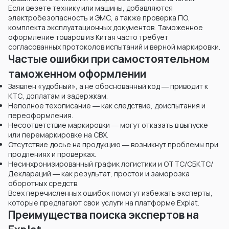
Если везете технику или машины, добавляются
электробезопасность и ЭМС, а также проверка ПО,
комплекта эксплуатационных документов. Таможенное
оформление товаров из Китая часто требует
согласованных протоколов испытаний и верной маркировки.
Частые ошибки при самостоятельном
таможенном оформлении
Заявлен «удобный», а не обоснованный код ― приводит к
KТС, доплатам и задержкам.
Неполное техописание ― как следствие, доиспытания и
переоформления.
Несоответствие маркировки ― могут отказать в выпуске
или перемаркировке на СВХ.
Отсутствие досье на продукцию ― возникнут проблемы при
продлениях и проверках.
Несинхронизированный график логистики и ОТТС/СБКТС/
Деклараций ― как результат, простои и заморозка
оборотных средств.
Всех перечисленных ошибок помогут избежать эксперты,
которые предлагают свои услуги на платформе Explat.
Преимущества поиска экспертов на