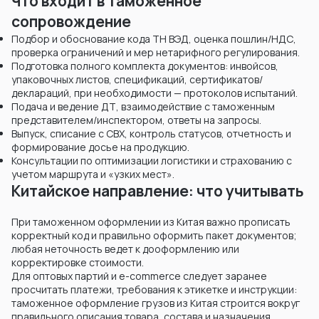
Что входит в таможенное
сопровождение
Подбор и обоснование кода ТН ВЭД, оценка пошлин/НДС,
проверка ограничений и мер нетарифного регулирования.
Подготовка полного комплекта документов: инвойсов,
упаковочных листов, спецификаций, сертификатов/
деклараций, при необходимости — протоколов испытаний.
Подача и ведение ДТ, взаимодействие с таможенным
представителем/инспектором, ответы на запросы.
Выпуск, списание с СВХ, контроль статусов, отчетность и
формирование досье на продукцию.
Консультации по оптимизации логистики и страхованию с
учетом маршрута и «узких мест».
Китайское направление: что учитывать
При таможенном оформлении из Китая важно прописать
корректный код и правильно оформить пакет документов;
любая неточность ведет к дооформлению или
корректировке стоимости.
Для оптовых партий и e-commerce следует заранее
просчитать платежи, требования к этикетке и инструкции:
таможенное оформление грузов из Китая строится вокруг
правильного описания товара, состава и назначения.