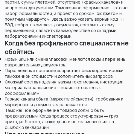
партии, суммы платежей, отсутствие «красных каналов» и
Казахстаном.
вопросов к документам. Таможенное оформление — это не
набор формальностей, а проект со сроком, бюджетом и
понятным маршрутом. Здесь важно указать верный код ТН
ВЭД, собрать комплект документов, составить схему
перемещения, наладить взаимодействие со складами,
лабораториями и инспекторами.
Когда без профильного специалиста не
обойтись
Новый SKU или смена упаковки: меняются коды и перечень
разрешительных документов.
Параллельные поставки: возрастает риск корректировки
таможенной стоимости и дополнительных запросов.
Сложный состав изделия: важны техописания, инструкции,
материалы и назначение — иначе готовьтесь к
дооформлениям.
Разные каналы сбыта (маркетплейсы/сети): требования к
маркировке и документам различаются.
Таможенное оформление товаров должно быть
предсказуемым. Когда процесс структурирован ― груз
приходит быстро, а ваши деньги не «зависают» из-за
ошибок в декларации.