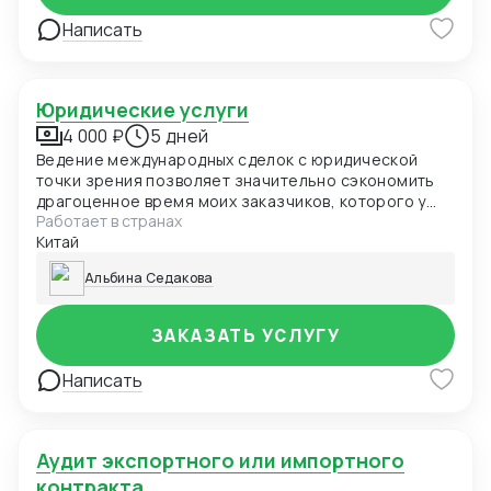
Написать
Юридические услуги
4 000 ₽
5 дней
Ведение международных сделок с юридической
точки зрения позволяет значительно сэкономить
драгоценное время моих заказчиков, которого у
Работает в странах
современных предпринимателей и так
Китай
катастрофически не хватает. Осуществление
переговорного процесса только с одними
Альбина Седакова
таможенными органами занимает уйму времени и
сил. Предоставляю консультацию по юридическим
документам в Китае. Возможно сотрудничество от
ЗАКАЗАТЬ УСЛУГУ
лица российского ИП.
Написать
Аудит экспортного или импортного
контракта