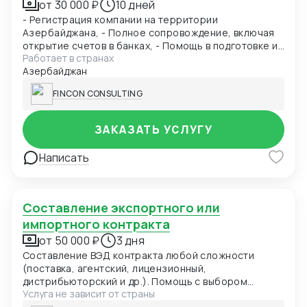
от 30 000 ₽
10 дней
- Регистрация компании на территории
Азербайджана, - Полное сопровождение, включая
открытие счетов в банках, - Помощь в подготовке и
Работает в странах
подаче документов при получении ВНЖ -
Азербайджан
Содействие при получении разрешения на работу в
Азербайджане - Бухгалтерское сопровождение
FINCON CONSULTING
(1С), - Ведение ВЭД (договора, инвойсы, акты). -
Помощь в проведении и составлении документов
при посреднических сделках. - Получение справок,
ЗАКАЗАТЬ УСЛУГУ
лицензий и сертификатов, - Бизнес консалтинг
Написать
Составление экспортного или
импортного контракта
от 50 000 ₽
3 дня
Составление ВЭД контракта любой сложности
(поставка, агентский, лицензионный,
дистрибьюторский и др.). Помощь с выбором
Услуга не зависит от страны
Инкотермс. Включение в контракт положений о