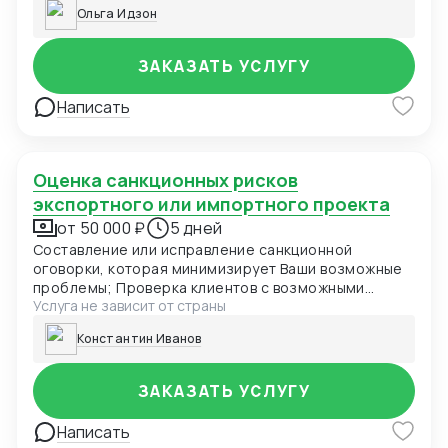
переходе права собственности, заверений и
Ольга Идзон
гарантий, форс-мажоре и иных требуемых
оговорок. Выбор оптимального для контракта суда и
применимого права. Правовое заключение по
ЗАКАЗАТЬ УСЛУГУ
контракту, рекомендации по улучшению контракта.
Написать
Оценка санкционных рисков
экспортного или импортного проекта
от 50 000 ₽
5 дней
Составление или исправление санкционной
оговорки, которая минимизирует Ваши возможные
проблемы; Проверка клиентов с возможными
Услуга не зависит от страны
санкционными рисками ; Составление ответ для
компетентных органов (OFAC, EU, UK)
Константин Иванов
ЗАКАЗАТЬ УСЛУГУ
Написать