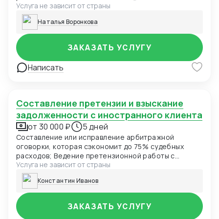
Услуга не зависит от страны
корректировка текстов, исправление.
Наталья Воронкова
ЗАКАЗАТЬ УСЛУГУ
Написать
Составление претензии и взыскание
задолженности с иностранного клиента
от 30 000 ₽
5 дней
Составление или исправление арбитражной
оговорки, которая сэкономит до 75% судебных
расходов; Ведение претензионной работы с
Услуга не зависит от страны
иностранными партнерами; Составление
процессуальных документов, представление
Константин Иванов
интересов международном арбитраже: в очном,
заочном и дистанционном форматах; Содействие в
исполнение арбитражного решения в стране
ЗАКАЗАТЬ УСЛУГУ
ответчика