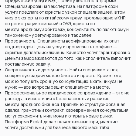
юридические услуги ВЭД. Преимущества платформы:
Специализированная экспертиза. На платформе свои
услуги предлагают юристы с узкой специализацией, в том
числе эксперты по китайскому праву, проживающие в КНР,
по регистрации компаний в ОАЭ, юристы по
международному арбитражу, консультанты по валютному и
таможенному регулированию и так далее.
Прозрачность. Специалисты верифицированы, их опыт
подтвержден. Цены на услуги прописаны в профиле ―
скрытые доплаты исключены. Качество услуг гарантировано.
Деньги замораживаются до того, как исполнитель выполнит
поставленную задачу.
Оперативность и доступность. Найти специалиста под
конкретную задачу можно быстро и просто. Кроме того,
можно получить срочную консультацию. Ехать никуда не
нужно ― все вопросы решит специалист на месте.
Профессиональное юридическое сопровождение — это не
расходы, а инвестиции в безопасность и развитие
международного бизнеса. Правильно структурированная
сделка, грамотный контракт, своевременная консультация
могут сэкономить миллионы и открыть новые рынки.
Платформа Explat делает качественные юридические
услуги доступными для бизнеса любого масштаба.