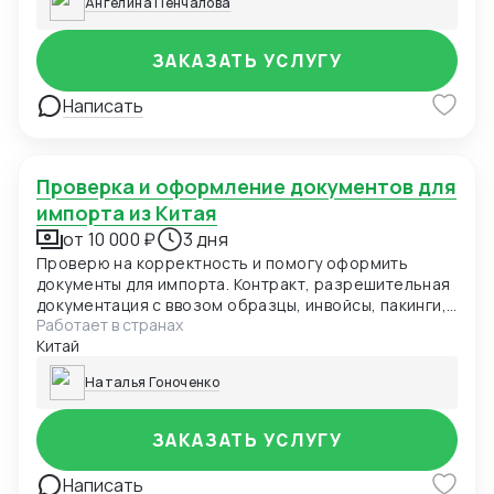
Ангелина Пенчалова
ЗАКАЗАТЬ УСЛУГУ
Написать
Проверка и оформление документов для
импорта из Китая
от 10 000 ₽
3 дня
Проверю на корректность и помогу оформить
документы для импорта. Контракт, разрешительная
документация с ввозом образцы, инвойсы, пакинги,
Работает в странах
экспортные, таможенные драфты, помощь с
Китай
контролем корректных данных в ВК.
Наталья Гоноченко
ЗАКАЗАТЬ УСЛУГУ
Написать