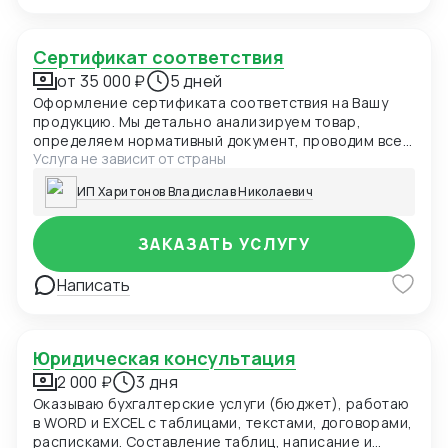
Сертификат соответствия
от 35 000 ₽
5 дней
Оформление сертификата соответствия на Вашу
продукцию. Мы детально анализируем товар,
определяем нормативный документ, проводим все
Услуга не зависит от страны
необходимые процедуры, в том числе выезд на
производство и испытания.
ИП Харитонов Владислав Николаевич
ЗАКАЗАТЬ УСЛУГУ
Написать
Юридическая консультация
2 000 ₽
3 дня
Оказываю бухгалтерские услуги (бюджет), работаю
в WORD и EXCEL с таблицами, текстами, договорами,
расписками. Составление таблиц, написание и