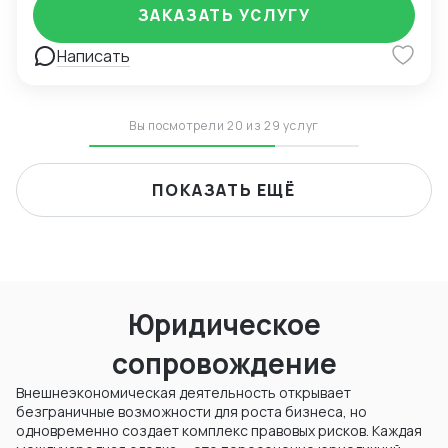
углеродных технологий Разработка и передача
оптимального суда для контракта Адаптация
ЗАКАЗАТЬ УСЛУГУ
углеродных активов Углеродные налоги и "зелёные"
действующего ВЭД контракта под последние
сделки Торговля углеродными квотами (CEA,
изменения с учетом применимого права. Правовое
Написать
местные квоты, CCER)
заключение по контракту, рекомендации по
улучшению оговорок контракта
Вы посмотрели 20 из 29 услуг
ПОКАЗАТЬ ЕЩЁ
Юридическое
сопровождение
Внешнеэкономическая деятельность открывает
безграничные возможности для роста бизнеса, но
одновременно создает комплекс правовых рисков. Каждая