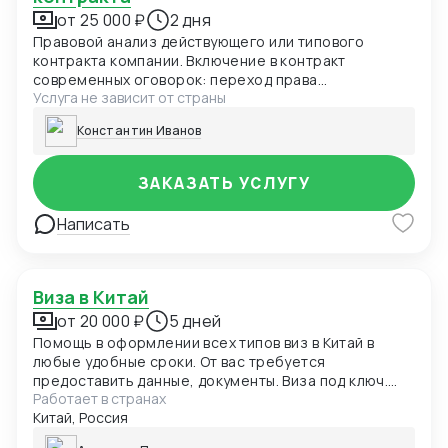
от 25 000 ₽
2 дня
Правовой анализ действующего или типового
контракта компании. Включение в контракт
современных оговорок: переход права
Услуга не зависит от страны
собственности, заверения и гарантии, форс-
мажор, оговорка об оплате, санкционная оговорка.
Константин Иванов
Выбор оптимального суда для контракта Адаптация
действующего ВЭД контракта под последние
изменения с учетом применимого права. Правовое
ЗАКАЗАТЬ УСЛУГУ
заключение по контракту, рекомендации по
улучшению оговорок контракта Первичный аудит
Написать
контракта осуществляется бесплатно!
Виза в Китай
от 20 000 ₽
5 дней
Помощь в оформлении всех типов виз в Китай в
любые удобные сроки. От вас требуется
предоставить данные, документы. Виза под ключ.
Работает в странах
Отдаете загранпаспорт - получаете загранпаспорт
Китай, Россия
с визой.