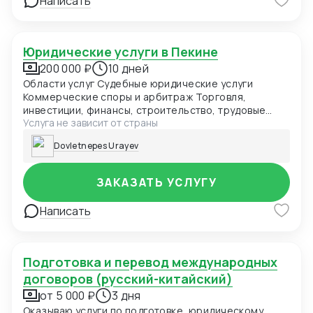
Написать
Юридические услуги в Пекине
200 000 ₽
10 дней
Области услуг Судебные юридические услуги
Коммерческие споры и арбитраж Торговля,
инвестиции, финансы, строительство, трудовые
Услуга не зависит от страны
споры Административные споры Государственные
изъятия земель, административные нарушения
Dovletnepes Urayev
Гражданские споры Брак, недвижимость, деликты,
наследство Уголовные дела Преступления
юридических лиц, экономические преступления
ЗАКАЗАТЬ УСЛУГУ
Постоянное юридическое сопровождение
Юридические услуги для государственных органов
Написать
Юридические услуги для государственных и частных
предприятий Юридические услуги для публичных
компаний Юридические услуги для иностранных
компаний Юридические услуги для новых и
Подготовка и перевод международных
специальных отраслей Юридические услуги для
договоров (русский-китайский)
обычных коммерческих предприятий
от 5 000 ₽
3 дня
Специализированные юридические услуги
Корпоративное управление Управление трудовыми
Оказываю услуги по подготовке, юридическому