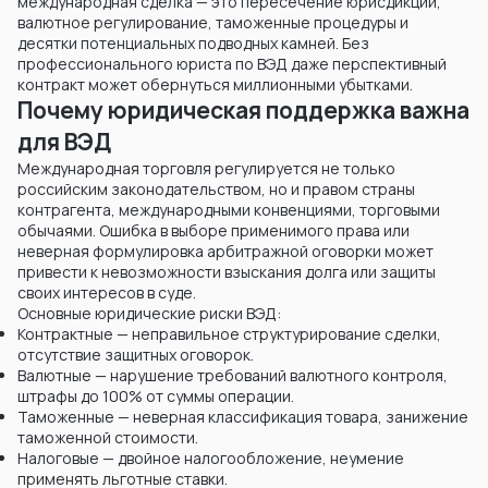
международная сделка — это пересечение юрисдикций,
валютное регулирование, таможенные процедуры и
десятки потенциальных подводных камней. Без
профессионального юриста по ВЭД даже перспективный
контракт может обернуться миллионными убытками.
Почему юридическая поддержка важна
для ВЭД
Международная торговля регулируется не только
российским законодательством, но и правом страны
контрагента, международными конвенциями, торговыми
обычаями. Ошибка в выборе применимого права или
неверная формулировка арбитражной оговорки может
привести к невозможности взыскания долга или защиты
своих интересов в суде.
Основные юридические риски ВЭД:
Контрактные — неправильное структурирование сделки,
отсутствие защитных оговорок.
Валютные — нарушение требований валютного контроля,
штрафы до 100% от суммы операции.
Таможенные — неверная классификация товара, занижение
таможенной стоимости.
Налоговые — двойное налогообложение, неумение
применять льготные ставки.