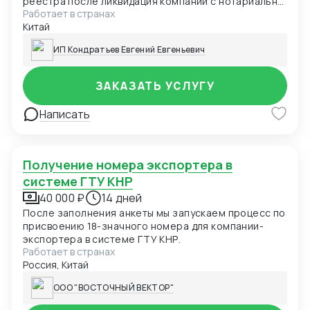
реестра после ликвидация компании с нотариально
Работает в странах
заверенным переводом на русский язык
Китай
ИП Кондратьев Евгений Евгеньевич
ЗАКАЗАТЬ УСЛУГУ
Написать
Получение номера экспортера в
системе ГТУ КНР
40 000 ₽
14 дней
После заполнения анкеты мы запускаем процесс по
присвоению 18-значного номера для компании-
экспортера в системе ГТУ КНР.
Работает в странах
Россия, Китай
ООО "ВОСТОЧНЫЙ ВЕКТОР"