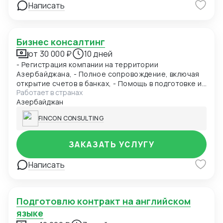
Написать
Бизнес консалтинг
от 30 000 ₽
10 дней
- Регистрация компании на территории
Азербайджана, - Полное сопровождение, включая
открытие счетов в банках, - Помощь в подготовке и
Работает в странах
подаче документов при получении ВНЖ -
Азербайджан
Содействие при получении разрешения на работу в
Азербайджане - Бухгалтерское сопровождение
FINCON CONSULTING
(1С), - Ведение ВЭД (договора, инвойсы, акты). -
Помощь в проведении и составлении документов
при посреднических сделках. - Получение справок,
ЗАКАЗАТЬ УСЛУГУ
лицензий и сертификатов, - Бизнес консалтинг
Написать
Подготовлю контракт на английском
языке