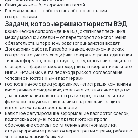
Санкционные — блокировка платежей.
Репутационные — работа с недобросовестными
контрагентами.
Задачи, которые решают юристы ВЭД
Юридическое сопровождение ВЭД охватывает весь цикл
международной сделки — от переговоров до исполнения
обязательств. В перечень задач специалистов входят:
Договорная работа. Разработка внешнеэкономических
контрактов с учетом специфики товара и страны, адаптация
типовых форм под конкретную сделку, включение защитных
оговорок — форс-мажоров, хардшипа, выбор оптимального
ИНКОТЕРМСи момента перехода рисков, согласование
условий с иностранными партнерами.
Корпоративное структурирование. Регистрация компаний в
иностранных юрисдикциях, создание холдинговых структур
для оптимизации налогов, открытие представительств и
филиалов, получение лицензий и разрешений, защита
интеллектуальной собственности.
Валютное регулирование. Оформление паспортов сделок,
подготовка документов для валютного контроля,
обоснование сроков поступления валютной выручки,
структурирование расчетов через третьи страны, работа с
уполномоченными банками.