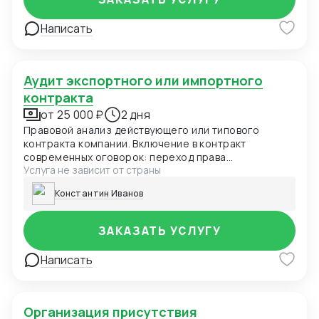
Написать
Аудит экспортного или импортного
контракта
от 25 000 ₽
2 дня
Правовой анализ действующего или типового
контракта компании. Включение в контракт
современных оговорок: переход права
Услуга не зависит от страны
собственности, заверения и гарантии, форс-
мажор, оговорка об оплате, санкционная оговорка.
Константин Иванов
Выбор оптимального суда для контракта Адаптация
действующего ВЭД контракта под последние
изменения с учетом применимого права. Правовое
ЗАКАЗАТЬ УСЛУГУ
заключение по контракту, рекомендации по
улучшению оговорок контракта Первичный аудит
Написать
контракта осуществляется бесплатно!
Организация присутствия