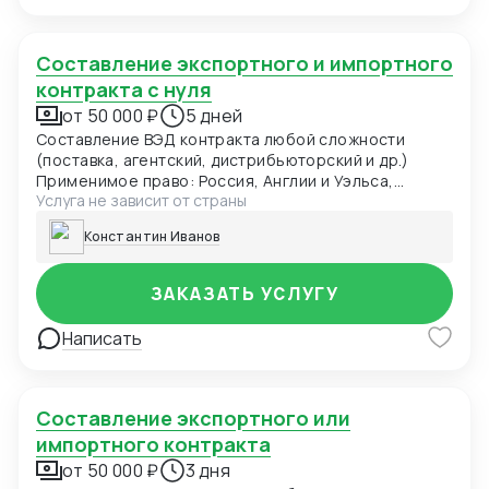
registration);
Составление экспортного и импортного
контракта с нуля
от 50 000 ₽
5 дней
Составление ВЭД контракта любой сложности
(поставка, агентский, дистрибьюторский и др.)
Применимое право: Россия, Англии и Уэльса,
Услуга не зависит от страны
Швейцарии Включение в контракт современных
оговорок: переход права собственности,
Константин Иванов
заверения и гарантии, форс-мажор, оговорка об
оплате, санкционная оговорка. Выбор
оптимального суда для контракта Адаптация
ЗАКАЗАТЬ УСЛУГУ
действующего ВЭД контракта под последние
изменения с учетом применимого права. Правовое
Написать
заключение по контракту, рекомендации по
улучшению оговорок контракта
Составление экспортного или
импортного контракта
от 50 000 ₽
3 дня