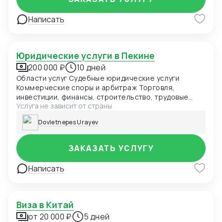
Написать
Юридические услуги в Пекине
200 000 ₽
10 дней
Области услуг Судебные юридические услуги
Коммерческие споры и арбитраж Торговля,
инвестиции, финансы, строительство, трудовые
Услуга не зависит от страны
споры Административные споры Государственные
изъятия земель, административные нарушения
Dovletnepes Urayev
Гражданские споры Брак, недвижимость, деликты,
наследство Уголовные дела Преступления
юридических лиц, экономические преступления
ЗАКАЗАТЬ УСЛУГУ
Постоянное юридическое сопровождение
Юридические услуги для государственных органов
Написать
Юридические услуги для государственных и частных
предприятий Юридические услуги для публичных
компаний Юридические услуги для иностранных
компаний Юридические услуги для новых и
Виза в Китай
специальных отраслей Юридические услуги для
от 20 000 ₽
5 дней
обычных коммерческих предприятий