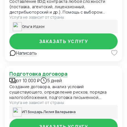
Составление ВЭД контракта любой сложности
(поставка, агентский, лицензионный,
дистрибьюторский и др.). Помощь с выбором
Услуга не зависит от страны
Инкотермс. Включение в контракт положений о
переходе права собственности, заверений и
Ольга Идзон
гарантий, форс-мажоре и иных требуемых
оговорок. Выбор оптимального для контракта суда и
применимого права. Правовое заключение по
ЗАКАЗАТЬ УСЛУГУ
контракту, рекомендации по улучшению контракта.
Написать
Подготовка договора
от 10 000 ₽
5 дней
Создание договора, анализ условий
существующего, определение рисков, порядка
налогообложения, подготовка письменной
Услуга не зависит от страны
аналитической консультации с определением
ключевых позиций
ИП Бондарь Лилия Валерьевна
ЗАКАЗАТЬ УСЛУГУ