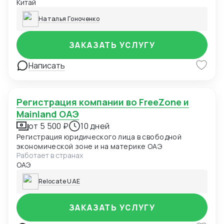
Китай
контролем корректных данных в ВК.
Наталья Гоноченко
ЗАКАЗАТЬ УСЛУГУ
Написать
Регистрация компании во FreeZone и
Mainland ОАЭ
от 5 500 ₽
10 дней
Регистрация юридического лица в свободной
экономической зоне и на материке ОАЭ
Работает в странах
ОАЭ
Relocate UAE
ЗАКАЗАТЬ УСЛУГУ