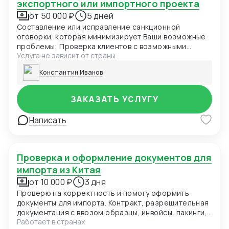
экспортного или импортного проекта
от 50 000 ₽
5 дней
Составление или исправление санкционной
оговорки, которая минимизирует Ваши возможные
проблемы; Проверка клиентов с возможными
Услуга не зависит от страны
санкционными рисками ; Составление ответ для
компетентных органов (OFAC, EU, UK)
Константин Иванов
ЗАКАЗАТЬ УСЛУГУ
Написать
Проверка и оформление документов для
импорта из Китая
от 10 000 ₽
3 дня
Проверю на корректность и помогу оформить
документы для импорта. Контракт, разрешительная
документация с ввозом образцы, инвойсы, пакинги,
Работает в странах
экспортные, таможенные драфты, помощь с