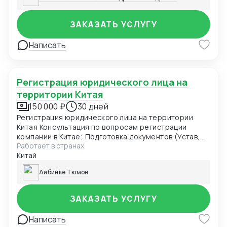
рынков Создание системы управления углеродными
активами Слияния и поглощения в области
углеродных технологий Разработка и передача
ЗАКАЗАТЬ УСЛУГУ
углеродных активов Углеродные налоги и "зелёные"
сделки Торговля углеродными квотами (CEA,
Написать
местные квоты, CCER)
Регистрация юридического лица на
территории Китая
150 000 ₽
30 дней
Регистрация юридического лица на территории
Китая Консультация по вопросам регистрации
компании в Китае; Подготовка документов (Устав,
Работает в странах
Учредительный Договор, формы заявлений на
Китай
регистрацию компании), необходимых для
регистрации компании; Получение оригинала
Айбийке Тюмон
Лицензии Бизнес Деятельности (Business License);
Получение оригинала Сертификата о Регистрации
(Organization Code Certificate); Получение
ЗАКАЗАТЬ УСЛУГУ
Налогового Сертификата (Tax Certificate);
Получение разрешения на использование
Написать
иностранной валюты (Foreign exchange