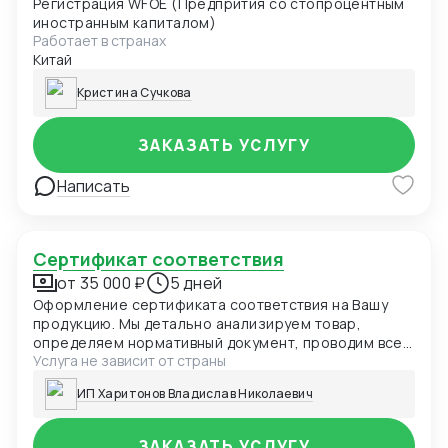
Регистрация WFOE (Предпрития со стопроцентным
иностранным капиталом)
Работает в странах
Китай
Кристина Сучкова
ЗАКАЗАТЬ УСЛУГУ
Написать
Сертификат соответствия
от 35 000 ₽
5 дней
Оформление сертификата соответствия на Вашу
продукцию. Мы детально анализируем товар,
определяем нормативный документ, проводим все
Услуга не зависит от страны
необходимые процедуры, в том числе выезд на
производство и испытания.
ИП Харитонов Владислав Николаевич
ЗАКАЗАТЬ УСЛУГУ