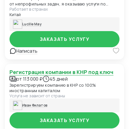
от непрофильных задач, я оказываю услуги по
Работает в странах
юридическому консультированию бизнеса. Знаю,
Китай
какие права и возможности есть у
предпринимателей в Китае и обладаю большим
Lucille May
накопленным опытом практического применения
китайских законов.
ЗАКАЗАТЬ УСЛУГУ
Написать
Регистрация компании в КНР под ключ
от 113 000 ₽
45 дней
Зарегистрируем компанию в КНР со 100%
иностранным капиталом
Услуга не зависит от страны
Иван Филатов
ЗАКАЗАТЬ УСЛУГУ