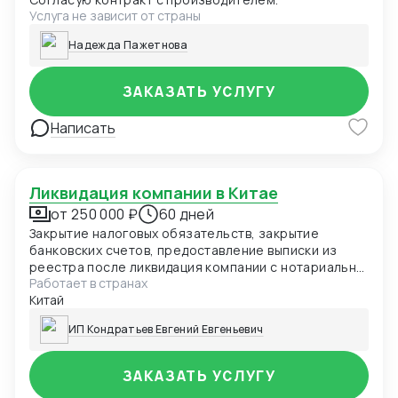
Услуга не зависит от страны
Надежда Пажетнова
ЗАКАЗАТЬ УСЛУГУ
Написать
Ликвидация компании в Китае
от 250 000 ₽
60 дней
Закрытие налоговых обязательств, закрытие
банковских счетов, предоставление выписки из
реестра после ликвидация компании с нотариально
Работает в странах
заверенным переводом на русский язык
Китай
ИП Кондратьев Евгений Евгеньевич
ЗАКАЗАТЬ УСЛУГУ