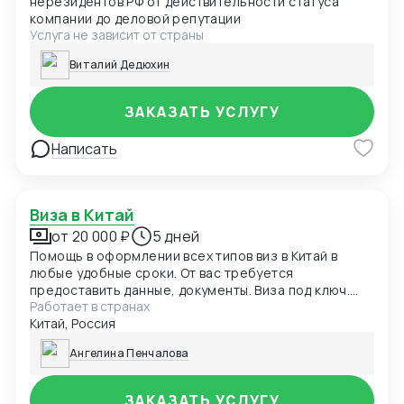
нерезидентов РФ от действительности статуса
компании до деловой репутации
Услуга не зависит от страны
Виталий Дедюхин
ЗАКАЗАТЬ УСЛУГУ
Написать
Виза в Китай
от 20 000 ₽
5 дней
Помощь в оформлении всех типов виз в Китай в
любые удобные сроки. От вас требуется
предоставить данные, документы. Виза под ключ.
Работает в странах
Отдаете загранпаспорт - получаете загранпаспорт
Китай, Россия
с визой.
Ангелина Пенчалова
ЗАКАЗАТЬ УСЛУГУ