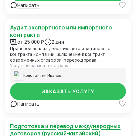
Получение разрешения на использование
Написать
иностранной валюты (Foreign exchange
registration);
Аудит экспортного или импортного
контракта
от 25 000 ₽
2 дня
Правовой анализ действующего или типового
контракта компании. Включение в контракт
современных оговорок: переход права
Услуга не зависит от страны
собственности, заверения и гарантии, форс-
мажор, оговорка об оплате, санкционная оговорка.
Константин Иванов
Выбор оптимального суда для контракта Адаптация
действующего ВЭД контракта под последние
изменения с учетом применимого права. Правовое
ЗАКАЗАТЬ УСЛУГУ
заключение по контракту, рекомендации по
улучшению оговорок контракта Первичный аудит
Написать
контракта осуществляется бесплатно!
Подготовка и перевод международных
договоров (русский-китайский)