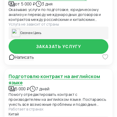
от 5 000 ₽
3 дня
Оказываю услуги по подготовке, юридическому
анализу и переводу международных договоров и
контрактов между российскими и китайскими
Услуга не зависит от страны
компаниями. Учитываю особенности
законодательства и деловой практики обеих стран.
Cюэчэн Цинь
Поддержка на этапе переговоров, помощь в
согласовании условий и защите интересов клиента.
ЗАКАЗАТЬ УСЛУГУ
Написать
Подготовлю контракт на английском
языке
5 000 ₽
7 дней
Помогу отредактировать контракт с
производителем на английском языке. Постараюсь
учесть все возможные проблемы и подводные
Работает в странах
камни
Китай