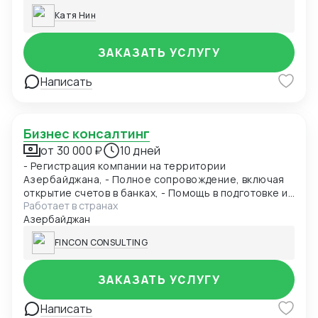
Катя Нин
ЗАКАЗАТЬ УСЛУГУ
Написать
Бизнес консалтинг
от 30 000 ₽
10 дней
- Регистрация компании на территории
Азербайджана, - Полное сопровождение, включая
открытие счетов в банках, - Помощь в подготовке и
Работает в странах
подаче документов при получении ВНЖ -
Азербайджан
Содействие при получении разрешения на работу в
Азербайджане - Бухгалтерское сопровождение
FINCON CONSULTING
(1С), - Ведение ВЭД (договора, инвойсы, акты). -
Помощь в проведении и составлении документов
при посреднических сделках. - Получение справок,
ЗАКАЗАТЬ УСЛУГУ
лицензий и сертификатов, - Бизнес консалтинг
Написать