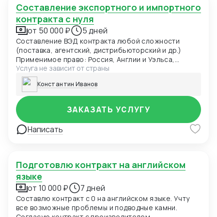
Составление экспортного и импортного
контракта с нуля
от 50 000 ₽
5 дней
Составление ВЭД контракта любой сложности
(поставка, агентский, дистрибьюторский и др.)
Применимое право: Россия, Англии и Уэльса,
Услуга не зависит от страны
Швейцарии Включение в контракт современных
оговорок: переход права собственности,
Константин Иванов
заверения и гарантии, форс-мажор, оговорка об
оплате, санкционная оговорка. Выбор
оптимального суда для контракта Адаптация
ЗАКАЗАТЬ УСЛУГУ
действующего ВЭД контракта под последние
изменения с учетом применимого права. Правовое
Написать
заключение по контракту, рекомендации по
улучшению оговорок контракта
Подготовлю контракт на английском
языке
от 10 000 ₽
7 дней
Составлю контракт с 0 на английском языке. Учту
все возможные проблемы и подводные камни.
Согласую контракт с производителем.