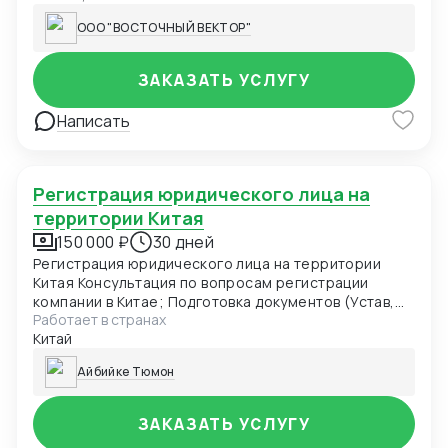
ООО "ВОСТОЧНЫЙ ВЕКТОР"
ЗАКАЗАТЬ УСЛУГУ
Написать
Регистрация юридического лица на
территории Китая
150 000 ₽
30 дней
Регистрация юридического лица на территории
Китая Консультация по вопросам регистрации
компании в Китае; Подготовка документов (Устав,
Работает в странах
Учредительный Договор, формы заявлений на
Китай
регистрацию компании), необходимых для
регистрации компании; Получение оригинала
Айбийке Тюмон
Лицензии Бизнес Деятельности (Business License);
Получение оригинала Сертификата о Регистрации
(Organization Code Certificate); Получение
ЗАКАЗАТЬ УСЛУГУ
Налогового Сертификата (Tax Certificate);