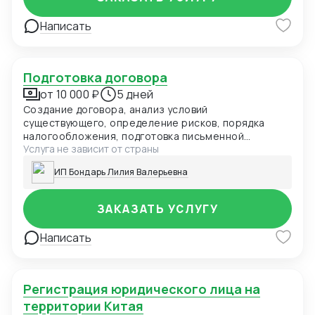
Написать
Подготовка договора
от 10 000 ₽
5 дней
Создание договора, анализ условий
существующего, определение рисков, порядка
налогообложения, подготовка письменной
Услуга не зависит от страны
аналитической консультации с определением
ключевых позиций
ИП Бондарь Лилия Валерьевна
ЗАКАЗАТЬ УСЛУГУ
Написать
Регистрация юридического лица на
территории Китая