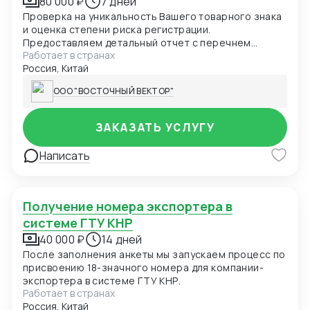
80 000 ₽
7 дней
Проверка на уникальность Вашего товарного знака
и оценка степени риска регистрации.
Предоставляем детальный отчет с перечнем
Работает в странах
конкурирующих товарных знаков. Полное
Россия, Китай
сопровождение регистрации товарного знака
после его проверки.
ООО "ВОСТОЧНЫЙ ВЕКТОР"
ЗАКАЗАТЬ УСЛУГУ
Написать
Получение номера экспортера в
системе ГТУ КНР
40 000 ₽
14 дней
После заполнения анкеты мы запускаем процесс по
присвоению 18-значного номера для компании-
экспортера в системе ГТУ КНР.
Работает в странах
Россия, Китай