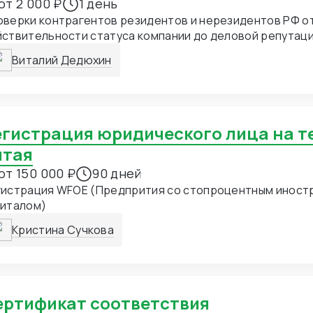
от 2 000 ₽
1 день
верки контрагентов резидентов и нерезидентов РФ от
йствительности статуса компании до деловой репутац
Виталий Дедюхин
итая
от 150 000 ₽
90 дней
гистрация WFOE (Предпрития со стопроцентным иност
питалом)
Кристина Сучкова
Сертификат соответствия