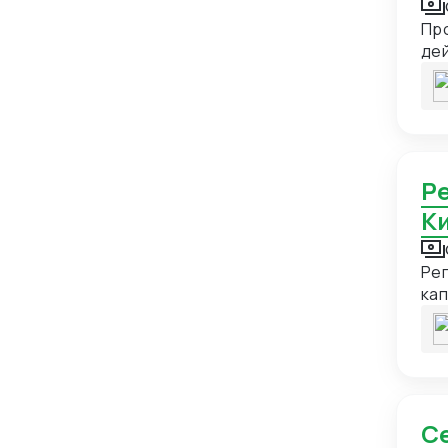
Бельгия
11
Про
Бенин
1
де
Бермуды
1
Болгария
11
Боливия
3
Регистрация юридического лица на территории
Бонэйр, Синт-Эстатиус и Саба
1
К
Босния и Герцеговина
5
Ботсвана
1
Ре
Бразилия
12
ка
Британская территория в
2
индийском океане
Британские Виргинские острова
1
Бруней
1
Буркина-Фасо
2