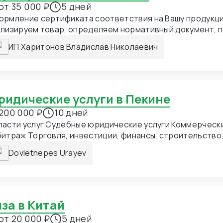
от 35 000 ₽
5 дней
ормление сертификата соответствия на Вашу продукц
ализируем товар, определяем нормативный документ, 
бходимые процедуры, в том числе выезд на производст
ИП Харитонов Владислав Николаевич
Юридические услуги в Пекине
200 000 ₽
10 дней
асти услуг Судебные юридические услуги Коммерческ
итраж Торговля, инвестиции, финансы, строительство
министративные споры Государственные изъятия земел
Dovletnepes Urayev
министративные нарушения Гражданские споры Брак, н
икты, наследство Уголовные дела Преступления юриди
ономические преступления Постоянное юридическое 
дические услуги для государственных органов Юридич
ударственных и частных предприятий Юридические усл
Виза в Китай
мпаний Юридические услуги для иностранных компаний
от 20 000 ₽
5 дней