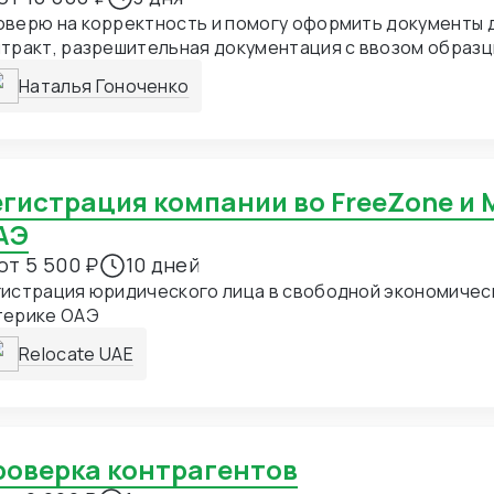
ерю на корректность и помогу оформить документы для импорта.
тракт, разрешительная документация с ввозом образц
ги, экспортные, таможенные драфты, помощь с контролем корректных
Наталья Гоноченко
ных в ВК.
АЭ
от 5 500 ₽
10 дней
истрация юридического лица в свободной экономическ
терике ОАЭ
Relocate UAE
Проверка контрагентов