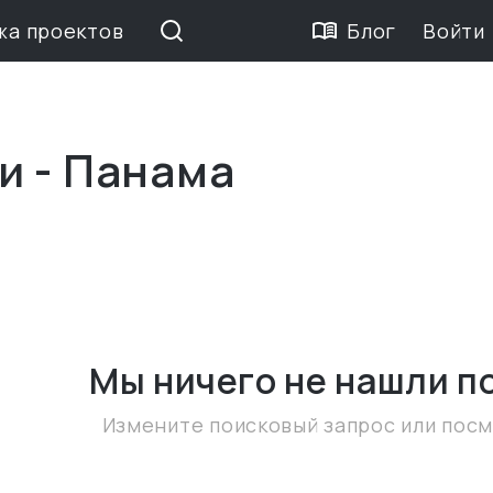
жа проектов
Блог
Войти
и - Панама
Мы ничего не нашли
п
Измените поисковый запрос или пос