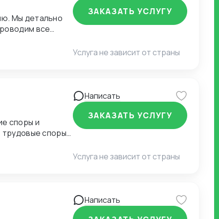
ЗАКАЗАТЬ УСЛУГУ
ию. Мы детально
проводим все
во и испытания.
Услуга не зависит от страны
Написать
ЗАКАЗАТЬ УСЛУГУ
ие споры и
, трудовые споры
ь,
едвижимость,
Услуга не зависит от страны
ческих лиц,
сопровождение
еские услуги для
уги для публичных
Написать
 Юридические