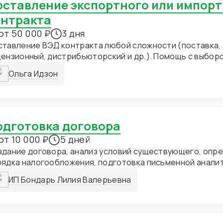
учшению оговорок контракта
онтракта
от 50 000 ₽
3 дня
тавление ВЭД контракта любой сложности (поставка, 
ензионный, дистрибьюторский и др.). Помощь с выбор
ючение в контракт положений о переходе права собст
Ольга Идзон
ерений и гарантий, форс-мажоре и иных требуемых ого
имального для контракта суда и применимого права. Правовое
лючение по контракту, рекомендации по улучшению ко
Подготовка договора
от 10 000 ₽
5 дней
дание договора, анализ условий существующего, опре
рядка налогообложения, подготовка письменной анали
нсультации с определением ключевых позиций
ИП Бондарь Лилия Валерьевна