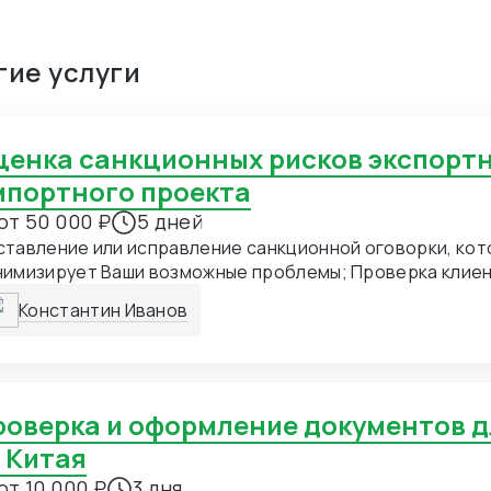
гие услуги
мпортного проекта
от 50 000 ₽
5 дней
тавление или исправление санкционной оговорки, кот
нимизирует Ваши возможные проблемы; Проверка клие
кционными рисками ; Составление ответ для компетен
Константин Иванов
AC, EU, UK)
 Китая
от 10 000 ₽
3 дня