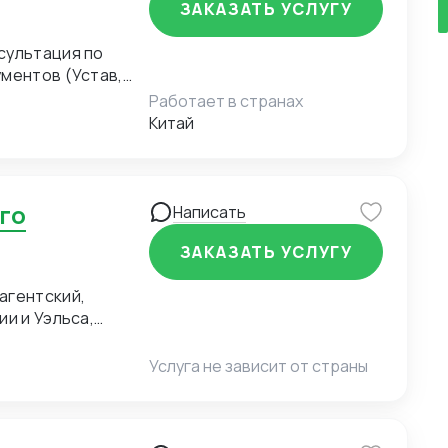
ЗАКАЗАТЬ УСЛУГУ
ментов (Устав,
ю компании),
Работает в странах
инала Лицензии
Китай
инала
); Получение
решения на
stration);
Написать
ЗАКАЗАТЬ УСЛУГУ
агентский,
и и Уэльса,
рка об оплате,
Услуга не зависит от страны
тракта Адаптация
 учетом
рекомендации по