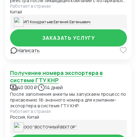
реестра после ликвидация компании с нотариально
Работает в странах
заверенным переводом на русский язык
Китай
ИП Кондратьев Евгений Евгеньевич
ЗАКАЗАТЬ УСЛУГУ
Написать
Получение номера экспортера в
системе ГТУ КНР
40 000 ₽
14 дней
После заполнения анкеты мы запускаем процесс по
присвоению 18-значного номера для компании-
экспортера в системе ГТУ КНР.
Работает в странах
Россия, Китай
ООО "ВОСТОЧНЫЙ ВЕКТОР"