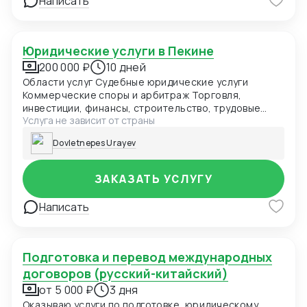
Написать
Юридические услуги в Пекине
200 000 ₽
10 дней
Области услуг Судебные юридические услуги
Коммерческие споры и арбитраж Торговля,
инвестиции, финансы, строительство, трудовые
Услуга не зависит от страны
споры Административные споры Государственные
изъятия земель, административные нарушения
Dovletnepes Urayev
Гражданские споры Брак, недвижимость, деликты,
наследство Уголовные дела Преступления
юридических лиц, экономические преступления
ЗАКАЗАТЬ УСЛУГУ
Постоянное юридическое сопровождение
Юридические услуги для государственных органов
Написать
Юридические услуги для государственных и частных
предприятий Юридические услуги для публичных
компаний Юридические услуги для иностранных
компаний Юридические услуги для новых и
Подготовка и перевод международных
специальных отраслей Юридические услуги для
договоров (русский-китайский)
обычных коммерческих предприятий
от 5 000 ₽
3 дня
Специализированные юридические услуги
Корпоративное управление Управление трудовыми
Оказываю услуги по подготовке, юридическому