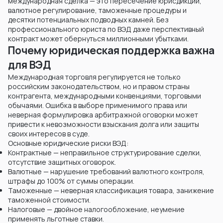
международная сделка — это пересечение юрисдикций,
валютное регулирование, таможенные процедуры и
десятки потенциальных подводных камней. Без
профессионального юриста по ВЭД даже перспективный
контракт может обернуться миллионными убытками.
Почему юридическая поддержка важна
для ВЭД
Международная торговля регулируется не только
российским законодательством, но и правом страны
контрагента, международными конвенциями, торговыми
обычаями. Ошибка в выборе применимого права или
неверная формулировка арбитражной оговорки может
привести к невозможности взыскания долга или защиты
своих интересов в суде.
Основные юридические риски ВЭД:
Контрактные — неправильное структурирование сделки,
отсутствие защитных оговорок.
Валютные — нарушение требований валютного контроля,
штрафы до 100% от суммы операции.
Таможенные — неверная классификация товара, занижение
таможенной стоимости.
Налоговые — двойное налогообложение, неумение
применять льготные ставки.