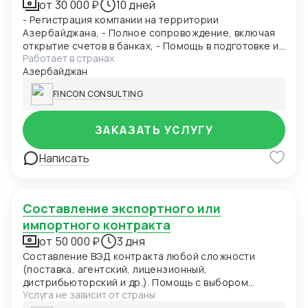
от 30 000 ₽
10 дней
- Регистрация компании на территории
Азербайджана, - Полное сопровождение, включая
открытие счетов в банках, - Помощь в подготовке и
Работает в странах
подаче документов при получении ВНЖ -
Азербайджан
Содействие при получении разрешения на работу в
Азербайджане - Бухгалтерское сопровождение
FINCON CONSULTING
(1С), - Ведение ВЭД (договора, инвойсы, акты). -
Помощь в проведении и составлении документов
при посреднических сделках. - Получение справок,
ЗАКАЗАТЬ УСЛУГУ
лицензий и сертификатов, - Бизнес консалтинг
Написать
Составление экспортного или
импортного контракта
от 50 000 ₽
3 дня
Составление ВЭД контракта любой сложности
(поставка, агентский, лицензионный,
дистрибьюторский и др.). Помощь с выбором
Услуга не зависит от страны
Инкотермс. Включение в контракт положений о