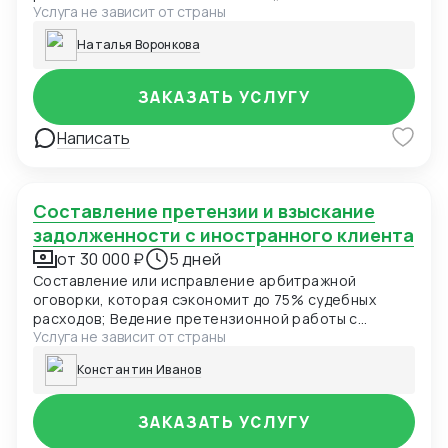
Услуга не зависит от страны
корректировка текстов, исправление.
Наталья Воронкова
ЗАКАЗАТЬ УСЛУГУ
Написать
Составление претензии и взыскание
задолженности с иностранного клиента
от 30 000 ₽
5 дней
Составление или исправление арбитражной
оговорки, которая сэкономит до 75% судебных
расходов; Ведение претензионной работы с
Услуга не зависит от страны
иностранными партнерами; Составление
процессуальных документов, представление
Константин Иванов
интересов международном арбитраже: в очном,
заочном и дистанционном форматах; Содействие в
исполнение арбитражного решения в стране
ЗАКАЗАТЬ УСЛУГУ
ответчика