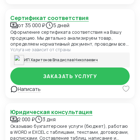
Сертификат соответствия
от 35 000 ₽
5 дней
Оформление сертификата соответствия на Вашу
продукцию. Мы детально анализируем товар,
определяем нормативный документ, проводим все
Услуга не зависит от страны
необходимые процедуры, в том числе выезд на
производство и испытания.
ИП Харитонов Владислав Николаевич
ЗАКАЗАТЬ УСЛУГУ
Написать
Юридическая консультация
2 000 ₽
3 дня
Оказываю бухгалтерские услуги (бюджет), работаю
в WORD и EXCEL с таблицами, текстами, договорами,
расписками. Составление таблиц, написание и