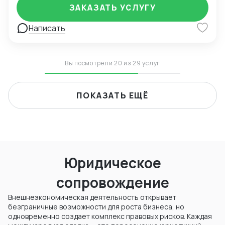
углеродных технологий Разработка и передача
оптимального суда для контракта Адаптация
ЗАКАЗАТЬ УСЛУГУ
углеродных активов Углеродные налоги и "зелёные"
действующего ВЭД контракта под последние
сделки Торговля углеродными квотами (CEA,
изменения с учетом применимого права. Правовое
Написать
местные квоты, CCER)
заключение по контракту, рекомендации по
улучшению оговорок контракта
Вы посмотрели 20 из 29 услуг
ПОКАЗАТЬ ЕЩЁ
Юридическое
сопровождение
Внешнеэкономическая деятельность открывает
безграничные возможности для роста бизнеса, но
одновременно создает комплекс правовых рисков. Каждая