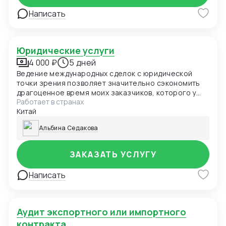
Написать
Юридические услуги
4 000 ₽
5 дней
Ведение международных сделок с юридической
точки зрения позволяет значительно сэкономить
драгоценное время моих заказчиков, которого у
Работает в странах
современных предпринимателей и так
Китай
катастрофически не хватает. Осуществление
переговорного процесса только с одними
Альбина Седакова
таможенными органами занимает уйму времени и
сил. Предоставляю консультацию по юридическим
документам в Китае. Возможно сотрудничество от
ЗАКАЗАТЬ УСЛУГУ
лица российского ИП.
Написать
Аудит экспортного или импортного
контракта