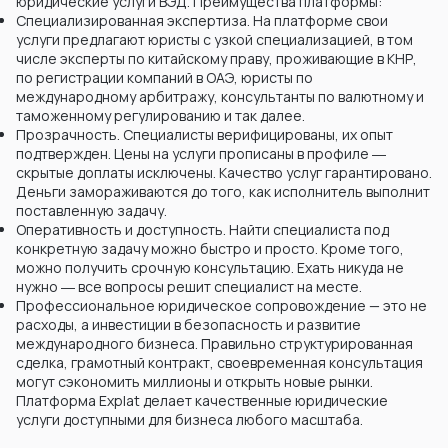
юридические услуги ВЭД. Преимущества платформы:
Специализированная экспертиза. На платформе свои
услуги предлагают юристы с узкой специализацией, в том
числе эксперты по китайскому праву, проживающие в КНР,
по регистрации компаний в ОАЭ, юристы по
международному арбитражу, консультанты по валютному и
таможенному регулированию и так далее.
Прозрачность. Специалисты верифицированы, их опыт
подтвержден. Цены на услуги прописаны в профиле ―
скрытые доплаты исключены. Качество услуг гарантировано.
Деньги замораживаются до того, как исполнитель выполнит
поставленную задачу.
Оперативность и доступность. Найти специалиста под
конкретную задачу можно быстро и просто. Кроме того,
можно получить срочную консультацию. Ехать никуда не
нужно ― все вопросы решит специалист на месте.
Профессиональное юридическое сопровождение — это не
расходы, а инвестиции в безопасность и развитие
международного бизнеса. Правильно структурированная
сделка, грамотный контракт, своевременная консультация
могут сэкономить миллионы и открыть новые рынки.
Платформа Explat делает качественные юридические
услуги доступными для бизнеса любого масштаба.