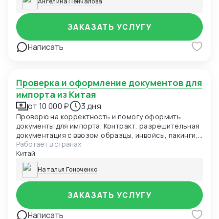
Ангелина Пенчалова
ЗАКАЗАТЬ УСЛУГУ
Написать
Проверка и оформление документов для
импорта из Китая
от 10 000 ₽
3 дня
Проверю на корректность и помогу оформить
документы для импорта. Контракт, разрешительная
документация с ввозом образцы, инвойсы, пакинги,
Работает в странах
экспортные, таможенные драфты, помощь с
Китай
контролем корректных данных в ВК.
Наталья Гоноченко
ЗАКАЗАТЬ УСЛУГУ
Написать