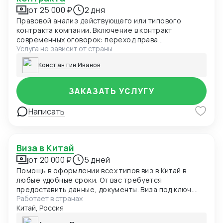
от 25 000 ₽
2 дня
Правовой анализ действующего или типового
контракта компании. Включение в контракт
современных оговорок: переход права
Услуга не зависит от страны
собственности, заверения и гарантии, форс-
мажор, оговорка об оплате, санкционная оговорка.
Константин Иванов
Выбор оптимального суда для контракта Адаптация
действующего ВЭД контракта под последние
изменения с учетом применимого права. Правовое
ЗАКАЗАТЬ УСЛУГУ
заключение по контракту, рекомендации по
улучшению оговорок контракта Первичный аудит
Написать
контракта осуществляется бесплатно!
Виза в Китай
от 20 000 ₽
5 дней
Помощь в оформлении всех типов виз в Китай в
любые удобные сроки. От вас требуется
предоставить данные, документы. Виза под ключ.
Работает в странах
Отдаете загранпаспорт - получаете загранпаспорт
Китай, Россия
с визой.