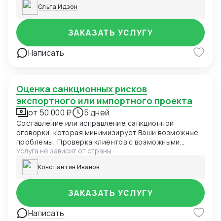
переходе права собственности, заверений и
Ольга Идзон
гарантий, форс-мажоре и иных требуемых
оговорок. Выбор оптимального для контракта суда и
применимого права. Правовое заключение по
ЗАКАЗАТЬ УСЛУГУ
контракту, рекомендации по улучшению контракта.
Написать
Оценка санкционных рисков
экспортного или импортного проекта
от 50 000 ₽
5 дней
Составление или исправление санкционной
оговорки, которая минимизирует Ваши возможные
проблемы; Проверка клиентов с возможными
Услуга не зависит от страны
санкционными рисками ; Составление ответ для
компетентных органов (OFAC, EU, UK)
Константин Иванов
ЗАКАЗАТЬ УСЛУГУ
Написать