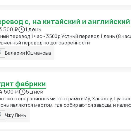
Перевод с, на китайский и английский
3 500 ₽
1 день
ный перевод 1 час - 3500р Устный перевод 1 день (8 час
сьменный перевод по договорённости
Валерия Юшманова
Аудит фабрики
4 500 ₽
5 дней
отаю с операционными центрами в Иу, Ханчжоу, Гуанчж
оны являются местом, где собираются заводы, и явля
витыми городами Китая для торговли и экспорта.
Чжу Линь