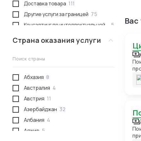
Доставка товара
111
Другие услуги за границей
75
Вас
Консалтинг по интеллектуальной
5
собственности
Страна оказания услуги
Консультации
53
Международное право
1
Поиск страны
Пои
Недвижимость за границей
2
про
Поиск товара и поставщика
277
Абхазия
8
Проведение переговоров
59
Австралия
4
Проверка качества товара
29
Австрия
11
Проверка отгрузки товара
10
Азербайджан
32
Проверка поставщика
43
Албания
4
Развитие экспорта
8
Пои
Алжир
5
при
Разработка и производство
24