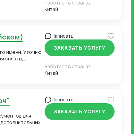
Работает в странах
Китай
йском)
Написать
ЗАКАЗАТЬ УСЛУГУ
го имени. Уточню
ия оплаты,
точняются сроки
Работает в странах
тгрузки. Переписка
Китай
ми поставщиками
е согласованные
дничеству и
ых закупок, так и
юч"
Написать
ЗАКАЗАТЬ УСЛУГУ
кументов для
и дополнительных
лее