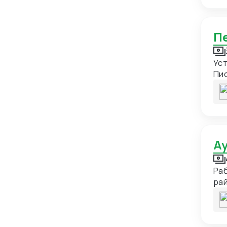
Зимбабве
1
Израиль
11
Индия
34
Индонезия
11
Уст
Иордания
3
Пи
Ирак
4
Иран
15
Ирландия
5
Исландия
2
Испания
20
Раб
Италия
23
рай
раз
Йемен
3
Казахстан
111