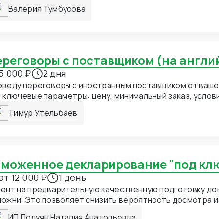
Валерия Тумбусова
Переговоры с поставщиком (на англи
5 000 ₽
2 дня
оведу переговоры с иностранным поставщиком от ваше
 ключевые параметры: цену, минимальный заказ, услов
тавки, упаковки и возможность нанесения логотипа. У
Тимур Утельбаев
отовления, доступность товара на складе, варианты о
ётся профессионально на английском (или с китайски
ез WeChat, Alibaba и почту). В результате вы получает
мерческие условия, подтверждение интереса к сотру
ный отчёт по каждому поставщику. Подходит как для нов
Таможенное декларирование "под кл
 ведения текущих сделок.
от 12 000 ₽
1 день
цент на предварительную качественную подготовку до
ожни. Это позволяет снизить вероятность досмотра 
росов от таможни, сделать растаможку быстрой и с бо
ИП Полуян Наталия Анатольевна