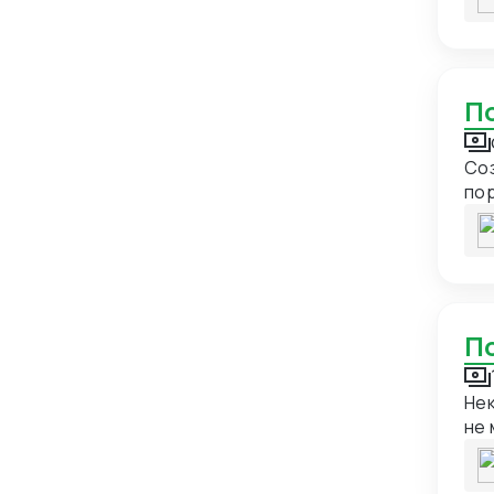
пр
Бельгия
11
Бенин
1
Бермуды
1
Болгария
11
Соз
Боливия
3
по
Бонэйр, Синт-Эстатиус и Саба
1
ко
Босния и Герцеговина
5
Ботсвана
1
Бразилия
12
Британская территория в
2
индийском океане
Нек
Британские Виргинские острова
1
не 
пос
Бруней
1
гар
Буркина-Фасо
2