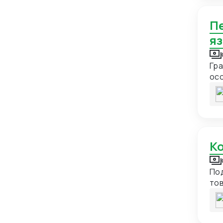
Камбоджа
2
Камерун
2
Перевод публицистического текста с русского
Канада
6
я
Катар
14
Гра
Кения
2
осо
Кипр
7
Киргизия
56
Китай
597
Колумбия
5
Конго
2
Корейская Народно-
8
По
Демократическая Республика
то
ст
Коста-Рика
3
Куба
6