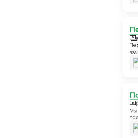
Германия
21
Гонконг
24
Гренада
1
Гренландия
1
Пер
Греция
13
жел
Грузия
18
Дания
7
Демократическая Республика
1
Конго
Доминиканская Республика
1
Египет
15
Мы 
по
Замбия
1
пос
Западная Сахара
1
пос