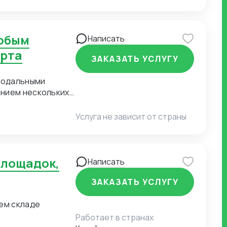
партию товара
ам не придется
барьером и
Написать
редложений.
орта
ЗАКАЗАТЬ УСЛУГУ
модальными
анием нескольких
ахование, хранение
 Возможна
Услуга не зависит от страны
Написать
ЗАКАЗАТЬ УСЛУГУ
ем складе
Работает в странах