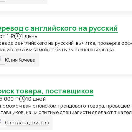
Перевод с английского на русский
от 1 ₽
1 день
евод с английского на русский, вычитка, проверка орф
анию заказчика может быть выполнена верстка.
Юлия Кочева
Поиск товара, поставщиков
5 000 ₽
10 дней
поможем вам с поиском трендового товара, проведем 
ставщиков, наши опытные специалисты сделают тщате
тавщиков, согласовывая с вами. По итогу вы получает
Светлана Двизова
тавщика с самой выгодной для Вас ценой.