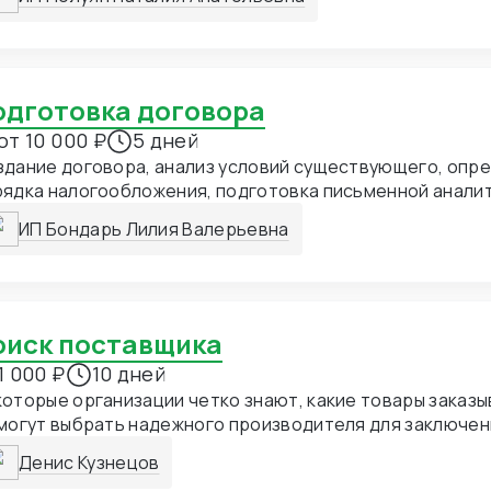
едсказуемым результатом
Подготовка договора
от 10 000 ₽
5 дней
дание договора, анализ условий существующего, опре
рядка налогообложения, подготовка письменной анали
нсультации с определением ключевых позиций
ИП Бондарь Лилия Валерьевна
Поиск поставщика
1 000 ₽
10 дней
оторые организации четко знают, какие товары заказыв
могут выбрать надежного производителя для заключени
тавку продукции. Да, найти поставщика сегодня неслож
Денис Кузнецов
антия, что вещи или оборудование при поставке буду