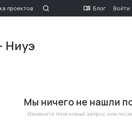
жа проектов
Блог
Войти
— Ниуэ
Мы ничего не нашли
п
Измените поисковый запрос или пос