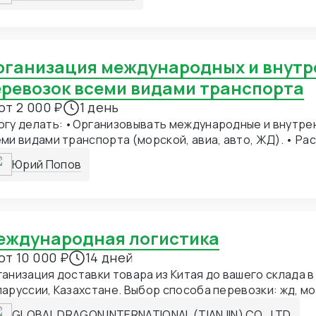
еревозок всеми видами транспорта
от 2 000 ₽
1 день
огу делать: •Организовывать международные и внутре
ми видами транспорта (морской, авиа, авто, ЖД). • Ра
имость доставки и подбирать оптимальные условия с 
Юрий Попов
жета. • Переговариваться с перевозчиками, экспеди
керами, складскими операторами. • Контролировать к
рузки до передачи груза клиенту. • Оперативно решат
уации и поддерживать клиента в курсе. • Оформлять 
кументацию (инвойсы, CMR, коносаменты, сертификаты
Международная логистика
). • Вести отчётность по проектам в цифровых система
от 10 000 ₽
14 дней
анизация доставки товара из Китая до вашего склада в
сии, Казахстане. Выбор способа перевозки: жд, море, авто, авиа.
груза у поставщика в Китае. Консолидация на наших складах в Китае.
GLOBAL DRAGON INTERNATIONAL (TIANJIN) CO., LTD