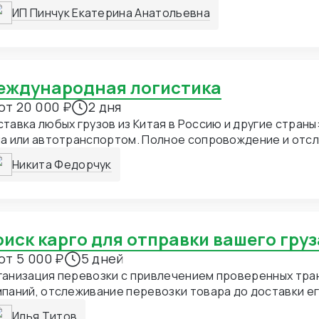
обозначенные сроки
ИП Пинчук Екатерина Анатольевна
Международная логистика
от 20 000 ₽
2 дня
тавка любых грузов из Китая в Россию и другие страны
а или автотранспортом. Полное сопровождение и отс
Никита Федорчук
Поиск карго для отправки вашего груз
от 5 000 ₽
5 дней
ганизация перевозки с привлечением проверенных тра
паний, отслеживание перевозки товара до доставки е
тавка различными способами и в разные сроки.
Илья Титов