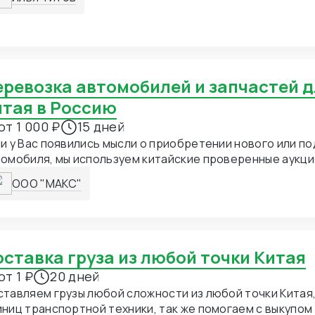
итая в Россию
от 1 000 ₽
15 дней
и у Вас появились мысли о приобретении нового или п
омобиля, мы используем китайские проверенные аукци
щадки, автосалоны. Вы можете сами выбрать нужный а
ООО "МАКС"
ожем купить, привезти, растаможить. Наша группа компа
огает не только привезти целый автомобиль из Китая,
али к автомобилям. Любых марок, как оригинальные, та
части. У нас Вы можете заказать любые детали для ин
оты, крылья, решетки радиатора, фары, оптика, радиат
Доставка груза из любой точки Китая
.
от 1 ₽
20 дней
тавляем грузы любой сложности из любой точки Китая,
ниц транспортной техники, так же помогаем с выкупом