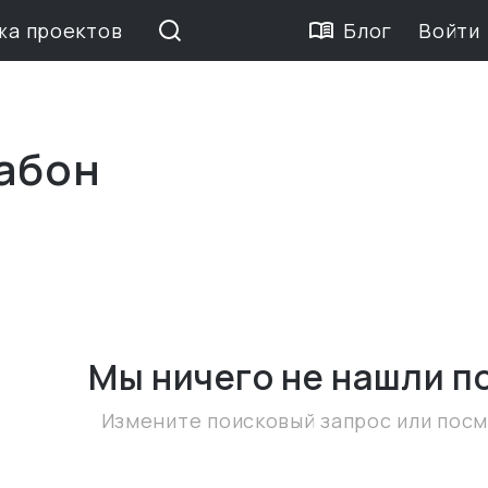
жа проектов
Блог
Войти
Габон
Мы ничего не нашли
п
Измените поисковый запрос или пос