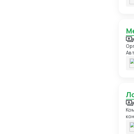
Камбоджа
2
Офор
России. Отслеживание груза 
Камерун
2
Канада
6
Катар
14
Кения
2
Ор
Кипр
7
Авт
Киргизия
56
Китай
597
Колумбия
5
Конго
2
Корейская Народно-
8
Демократическая Республика
Ком
кон
Коста-Рика
3
тра
Куба
6
кон