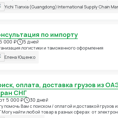
тавщиков в Китае, работаем с перегрузом от чего цен
Yichi Tianxia (Guangdong) International Supply Chain M
не предлагаем вам возить, а предлагаем сокращать ра
истику
Консультация по импорту
5 000 ₽
5 дней
ганизация логистики и таможенного оформления
Елена Ющенко
тран СНГ
от 5 000 ₽
30 дней
у помочь Вам с поиском / оплатой и доставкой грузов и
 Могу найти любой товар в разных сферах: от электрон
орудования