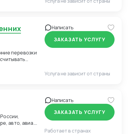
Услуга не зависит от страны
Написать
ЗАКАЗАТЬ УСЛУГУ
нние перевозки
ссчитывать
учётом сроков и
торами,
Услуга не зависит от страны
аждый этап: от
ь нестандартные
транспортную
 происхождения и
Написать
х.
ЗАКАЗАТЬ УСЛУГУ
 России,
Работает в странах