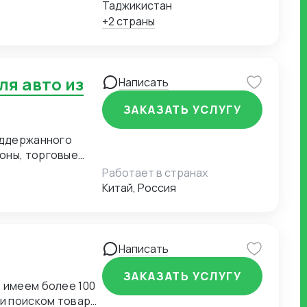
Таджикистан
+2 страны
Написать
ЗАКАЗАТЬ УСЛУГУ
оддержанного
оны, торговые
втомобиль, мы
Работает в странах
ний Zola logistic
Китай, Россия
 но и необходимые
к и контрактные
омарок: бампера,
оры охлаждения и
Написать
ЗАКАЗАТЬ УСЛУГУ
 имеем более 100
 и поиском товара/