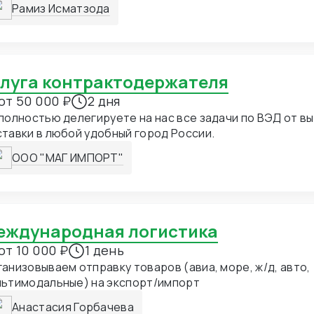
Рамиз Исматзода
слуга контрактодержателя
от 50 000 ₽
2 дня
полностью делегируете на нас все задачи по ВЭД от вы
тавки в любой удобный город России.
ООО "МАГ ИМПОРТ"
Международная логистика
от 10 000 ₽
1 день
анизовываем отправку товаров (авиа, море, ж/д, авто,
льтимодальные) на экспорт/импорт
Анастасия Горбачева