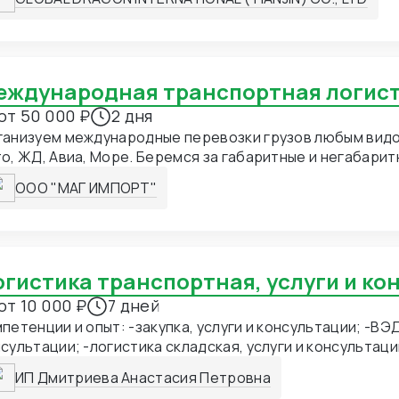
мление экспортных документов в Китае. Перевозка груза до склада в
и информирование. Таможенное оформление.
Доставка до вашего адреса в России.
Международная транспортная логис
от 50 000 ₽
2 дня
ганизуем международные перевозки грузов любым вид
о, ЖД, Авиа, Море. Беремся за габаритные и негабарит
ООО "МАГ ИМПОРТ"
Логистика транспортная, услуги и к
от 10 000 ₽
7 дней
петенции и опыт: -закупка, услуги и консультации; -ВЭД
сультации; -логистика складская, услуги и консультаци
нспортная, услуги и консультации; -СТМ различных груп
ИП Дмитриева Анастасия Петровна
сультации; -подбор фабрик, закупка и доставка товара 