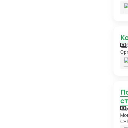
пос
Бурунди
1
мы 
лог
Бутан
1
Великобритания
9
Венгрия
9
Венесуэла
4
Ор
Вьетнам
21
Габон
1
Гаити
1
Гайана
1
Поиск, оплата, доставка грузов из ОАЭ в РФ и
Гана
1
с
Гваделупа
1
Мог
Гватемала
2
СНГ
Гвинея
1
об