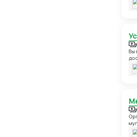
Германия
21
Гонконг
24
Гренада
1
У
Гренландия
1
Греция
13
Вы 
дос
Грузия
18
Дания
7
Демократическая Республика
1
Конго
Доминиканская Республика
1
Египет
15
Орг
Замбия
1
му
Западная Сахара
1