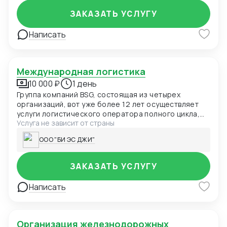
ЗАКАЗАТЬ УСЛУГУ
Написать
Международная логистика
10 000 ₽
1 день
Группа компаний BSG, состоящая из четырех
организаций, вот уже более 12 лет осуществляет
услуги логистического оператора полного цикла,
Услуга не зависит от страны
наш опыт позволяет соответствовать всем
международным стандартам.
ООО "БИ ЭС ДЖИ"
ЗАКАЗАТЬ УСЛУГУ
Написать
Организация железнодорожных