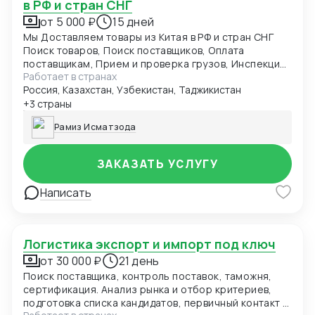
в РФ и стран СНГ
от 5 000 ₽
15 дней
Мы Доставляем товары из Китая в РФ и стран СНГ
Поиск товаров, Поиск поставщиков, Оплата
поставщикам, Прием и проверка грузов, Инспекция
Работает в странах
товара, Складирование товаров, Брендирование
Россия, Казахстан, Узбекистан, Таджикистан
товаров, Нанесение логотипов, Русификация
товара, Изменения дизайна и коробки
+3 страны
Рамиз Исматзода
ЗАКАЗАТЬ УСЛУГУ
Написать
Логистика экспорт и импорт под ключ
от 30 000 ₽
21 день
Поиск поставщика, контроль поставок, таможня,
сертификация. Анализ рынка и отбор критериев,
подготовка списка кандидатов, первичный контакт и