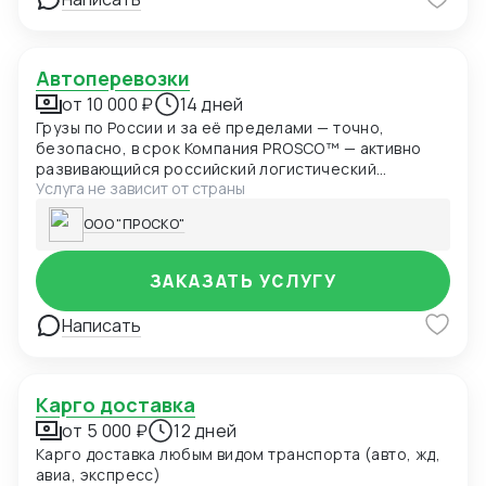
Автоперевозки
от 10 000 ₽
14 дней
Грузы по России и за её пределами — точно,
безопасно, в срок Компания PROSCO™ — активно
развивающийся российский логистический
Услуга не зависит от страны
оператор, предлагающий профессиональные
автоперевозки по всей территории России и за её
ООО "ПРОСКО"
пределами. География доставки охватывает
регионы РФ, Китай, Индию, Юго-Восточную Азию,
Ближний Восток и страны Таможенного Союза. Нам
ЗАКАЗАТЬ УСЛУГУ
доверяют более 300 клиентов ежегодно, а объём
грузов, перевезённых собственным транспортом,
Написать
превышает 1 200 тонн в год
Карго доставка
от 5 000 ₽
12 дней
Карго доставка любым видом транспорта (авто, жд,
авиа, экспресс)