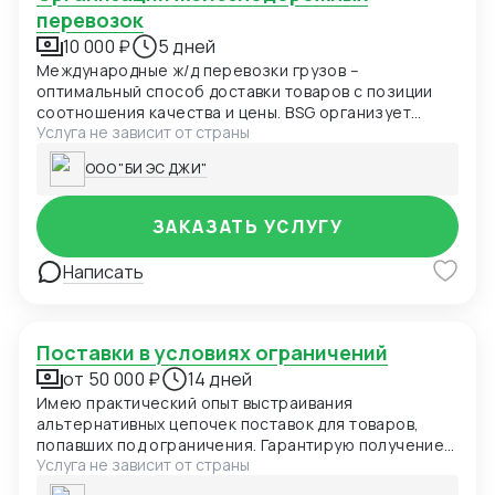
перевозок
10 000 ₽
5 дней
Международные ж/д перевозки грузов –
оптимальный способ доставки товаров с позиции
соотношения качества и цены. BSG организует
Услуга не зависит от страны
импорт товаров из стран Юго-Восточной Азии,
Индии, Турции, ЕС, обеспечивая широкую
ООО "БИ ЭС ДЖИ"
географию доставки. Наши клиенты заказывают
доставку из Новороссийска в Москву, ЦФО, ЮФО,
страны ЕАЭС, а также в ЛНР и ДНР. Прием и отправка
ЗАКАЗАТЬ УСЛУГУ
осуществляются через ж/д станции Ворсино,
Ховрино, Кунцево 2 Ж/д перевозки грузов в
Написать
сравнении с другими способами доставки
выигрывают по стоимости, при этом сам вид
транспортировки отличается безопасностью.
Поставки в условиях ограничений
от 50 000 ₽
14 дней
Имею практический опыт выстраивания
альтернативных цепочек поставок для товаров,
попавших под ограничения. Гарантирую получение
Услуга не зависит от страны
товара в РФ с минимизацией рисков для всех
сторон.