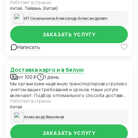
Работает в странах
Китай, Тайвань (Китай)
ИП Синельников Александр Александрович
ЗАКАЗАТЬ УСЛУГУ
Написать
Доставка карго и в белую
от 100 ₽
1 день
Мы организуем надежную транспортировку грузов с
учетом ваших требований и сроков. Наши услуги
включают: Подбор оптимального способа доставки;
Работает в странах
Таможенное оформление и сопровождение;
Китай
Контроль на всех этапах перевозки; Гибкие условия
под разные типы грузов
Александр Вишняков
ЗАКАЗАТЬ УСЛУГУ