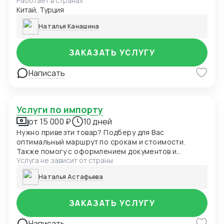
Работает в странах
сбор коммерческих предложений. Контроль
Китай, Турция
производства (план-график, соответствие
спецификациям), мониторинг логистики и статуса
Наталья Канашина
отправлений, взаимодействие с перевозчиком.
Подготовка и проверка комплектов таможенных
документов. Подача заявок, взаимодействие с
ЗАКАЗАТЬ УСЛУГУ
органом сертификации, получение сертификата/
декларации соответствия.
Написать
Услуги по импорту
от 15 000 ₽
10 дней
Нужно привезти товар? Подберу для Вас
оптимальный маршрут по срокам и стоимости.
Также помогу с оформлением документов и
Услуга не зависит от страны
растаможкой
Наталья Астафьева
ЗАКАЗАТЬ УСЛУГУ
Написать