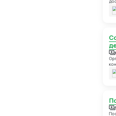
Бруней
1
дос
пос
Буркина-Фасо
2
Бурунди
1
Бутан
1
Великобритания
9
Сопровождение и организация импортной
д
Венгрия
9
Венесуэла
4
Организация внеш
Вьетнам
21
кон
отг
Габон
1
там
Гаити
1
Гайана
1
Гана
1
Гваделупа
1
Пос
Гватемала
2