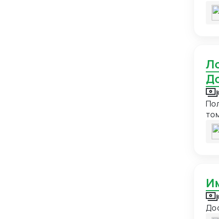
Западная Сахара
1
ока
нап
Зимбабве
1
ави
Израиль
11
Индия
34
Логистика и мультимодальные перевозки.
Индонезия
11
До
Иордания
3
Полный
Ирак
4
то
Иран
15
Ирландия
5
Исландия
2
Испания
20
Италия
23
Йемен
3
До