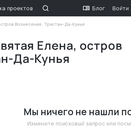
жа проектов
Блог
Войти
остров Вознесения, Тристан-Да-Кунья
Святая Елена, остров
ан-Да-Кунья
Мы ничего не нашли
п
Измените поисковый запрос или пос