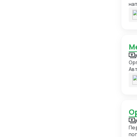
нап
Гвинея
1
сог
под
Германия
21
Гонконг
24
Гренада
1
Гренландия
1
Греция
13
Ор
Авт
Грузия
18
Дания
7
Демократическая Республика
1
Конго
Доминиканская Республика
1
Египет
15
Пе
Замбия
1
по