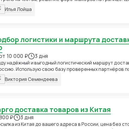
к: 2-3 недели
Илья Лойша
Ф
от 10 000 ₽
3 дня
ду надёжный и выгодный логистический маршрут доста
оссию. Использую свою базу проверенных партнёров по
, Европе, Казахстану, Армении и другим направлениям
Виктория Семендеева
о, ЖД, авиа, карго. Предоставлю не только варианты, н
такты исполнителей.
Карго доставка товаров из Китая
800 ₽
3 дня
осылка из Китая до вашего адреса в России, цена без с