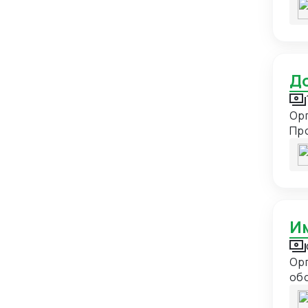
Казахстан
111
Камбоджа
2
Камерун
2
Канада
6
Катар
14
Орг
Кения
2
Про
Кипр
7
сп
или
Киргизия
56
Китай
597
Колумбия
5
Конго
2
Корейская Народно-
8
Орг
Демократическая Республика
об
Коста-Рика
3