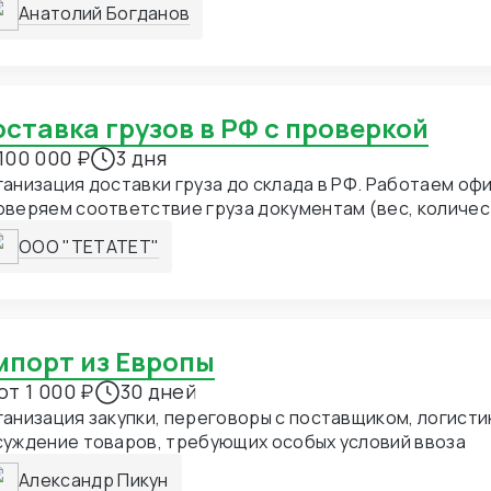
Анатолий Богданов
Доставка грузов в РФ с проверкой
100 000 ₽
3 дня
анизация доставки груза до склада в РФ. Работаем оф
веряем соответствие груза документам (вес, количес
ецификация), подбираем оптимальный маршрут доставк
ООО "ТЕТАТЕТ"
 авто.
Импорт из Европы
от 1 000 ₽
30 дней
анизация закупки, переговоры с поставщиком, логисти
суждение товаров, требующих особых условий ввоза
Александр Пикун