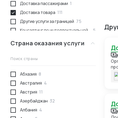
Доставка пассажирами
1
Доставка товара
111
Другие услуги за границей
75
Дру
Консалтинг по интеллектуальной
5
собственности
Страна оказания услуги
Консультации
53
Международное право
1
Поиск страны
Орг
Недвижимость за границей
2
пр
Поиск товара и поставщика
277
Абхазия
8
Проведение переговоров
59
Австралия
4
Проверка качества товара
29
Австрия
11
Проверка отгрузки товара
10
Азербайджан
32
Проверка поставщика
43
Албания
4
Развитие экспорта
8
Доста