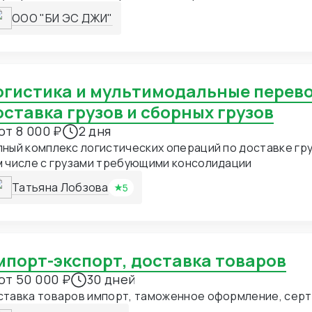
зывает комплексные услуги авиаперевозок с обширной
ООО "БИ ЭС ДЖИ"
равлений. Мы работаем на внутренних и международны
адоставка грузов организуется «от двери до двери».
ставка грузов и сборных грузов
от 8 000 ₽
2 дня
 комплекс логистических операций по доставке груза . Работаю в
м числе с грузами требующими консолидации
Татьяна Лобзова
5
Импорт-экспорт, доставка товаров
от 50 000 ₽
30 дней
ставка товаров импорт, таможенное оформление, сер