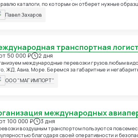
равлю каталоги, по которым он отберет нужные образц
ласую все параметры и организую отправку на адрес за
Павел Захаров
 ключ.
Международная транспортная логис
от 50 000 ₽
2 дня
ганизуем международные перевозки грузов любым вид
о, ЖД, Авиа, Море. Беремся за габаритные и негабарит
ООО "МАГ ИМПОРТ"
Организация международных авиапе
от 100 000 ₽
3 дня
ревозки воздушным транспортом пользуются повсеме
пулярностью благодаря своей оперативности и безопа