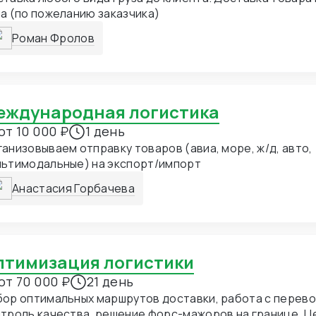
а (по пожеланию заказчика)
Роман Фролов
Международная логистика
от 10 000 ₽
1 день
анизовываем отправку товаров (авиа, море, ж/д, авто,
льтимодальные) на экспорт/импорт
Анастасия Горбачева
Оптимизация логистики
от 70 000 ₽
21 день
ор оптимальных маршрутов доставки, работа с перево
троль качества, решение форс-мажоров на границе. Цен