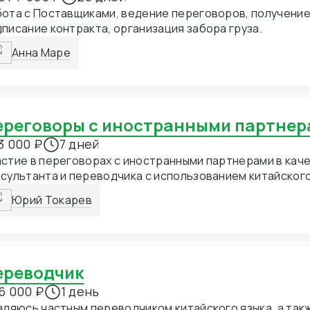
ота с Поставщиками, ведение переговоров, получение
писание контракта, организация забора груза.
Анна Маре
Переговоры с иностранными партне
3 000 ₽
7 дней
стие в переговорах с иностранными партнерами в кач
сультанта и переводчика с использованием китайского
ков, составление протоколов намерений и договоров н
Юрий Токарев
шеназванным иностранным языках
Переводчик
6 000 ₽
1 день
вляюсь частным переводчиком китайского языка, а так