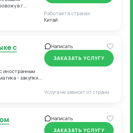
овожу в г.
таких городах
Работает в странах
ею свою команду
Китай
 Могу
товара/
кой этого товара,
телем/фабрикой.
Написать
ЗАКАЗАТЬ УСЛУГУ
 с иностранным
атика - закупки.
Услуга не зависит от страны
ком
Написать
ЗАКАЗАТЬ УСЛУГУ