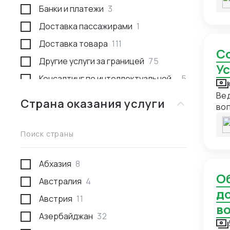
Банки и платежи
3
Доставка пассажирами
1
Доставка товара
111
Согласование договора (ОКР, НИОКР, Поставка,
Другие услуги за границей
75
Ус
Консалтинг по интеллектуальной
5
собственности
Вед
Страна оказания услуги
во
Консультации
53
Международное право
1
Поиск страны
Недвижимость за границей
2
Поиск товара и поставщика
277
Абхазия
8
Общение с китайской стороной (запрос
Проведение переговоров
59
Австралия
4
д
Проверка качества товара
29
Австрия
11
в
Проверка отгрузки товара
10
Азербайджан
32
Проверка поставщика
43