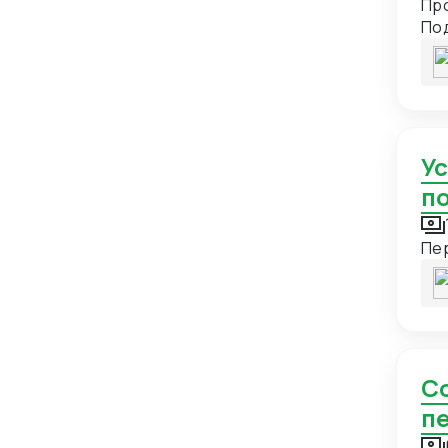
Пр
По
Гватемала
2
хар
Гвинея
1
доп
Германия
21
Гонконг
24
Установление долгосрочных отношений с
Гренада
1
п
Гренландия
1
Греция
13
Пе
Грузия
18
Дания
7
Демократическая Республика
1
Конго
Сопровождение на деловых встречах и
Доминиканская Республика
1
п
Египет
15