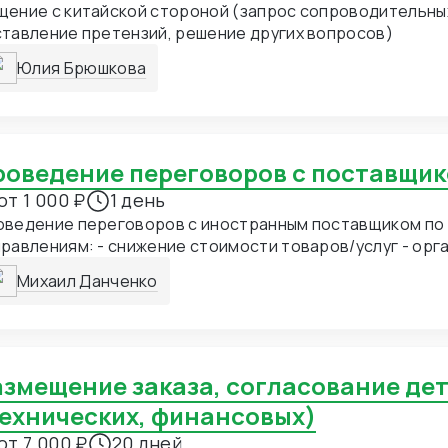
е с китайской стороной (запрос сопроводительных документов,
тавление претензий, решение других вопросов)
Юлия Брюшкова
Проведение переговоров с поставщи
от 1 000 ₽
1 день
оведение переговоров с иностранным поставщиком по
равлениям: - снижение стоимости товаров/услуг - орг
аключение договора - решение спорных ситуаций - полн
Михаил Данченко
тавщика до доставки товаров в место назначения
технических, финансовых)
от 7 000 ₽
20 дней