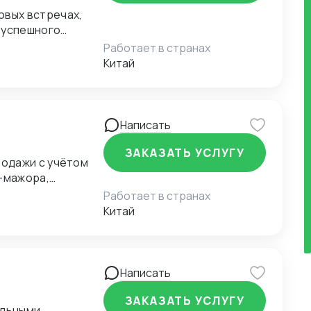
вых встречах,
 успешного
уги зависит от
Работает в странах
Китай
Написать
ЗАКАЗАТЬ УСЛУГУ
одажи с учётом
с-мажора,
усском,
Работает в странах
OB, CIF и т.д.),
Китай
ская защита
ии по
е с незнакомыми
ходе поставки.
Написать
ЗАКАЗАТЬ УСЛУГУ
альными