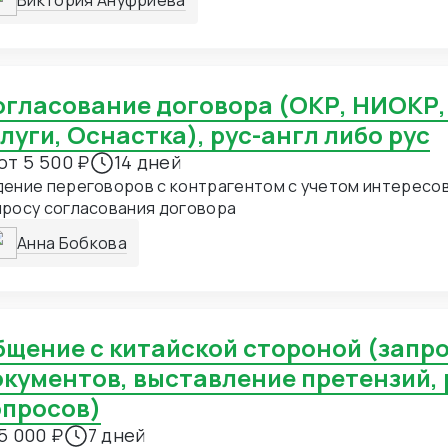
Виктория Ануфриева
луги, Оснастка), рус-англ либо рус
от 5 500 ₽
14 дней
ение переговоров с контрагентом с учетом интересов
просу согласования договора
Анна Бобкова
окументов, выставление претензий,
опросов)
5 000 ₽
7 дней