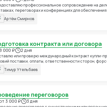
едоставляю профессиональное сопровождение на дело
тавках, переговорах и конференциях для обеспечения
имодействия с китайскими партнерами. Стоимость усл
Артём Смирнов
одолжительности и сложности мероприятия.
Подготовка контракта или договора
8 000 ₽
2 дня
ставлю или проверю международный контракт купли-пр
овий поставки, оплаты, ответственности сторон, фор
врата и разрешения споров. Документ может быть на р
Тимур Утельбаев
лийском или двуязычный. Учитываются Инкотермс (EXW, F
собы оплаты (аккредитив, T/T, PayPal и др.) и юридиче
упателя. Также предоставляется шаблон и рекомендац
ректному заполнению. Это особенно важно при работ
тавщиками, чтобы избежать рисков и недоразумений в 
Проведение переговоров
от 3 000 ₽
3 дня
оведение переговоров с существующими или потенци