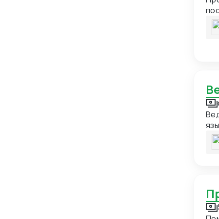
Йемен
3
по
Казахстан
111
Камбоджа
2
Камерун
2
Канада
6
Катар
14
Кения
2
Вед
Кипр
7
язы
по
Киргизия
56
Китай
597
Колумбия
5
Конго
2
Корейская Народно-
8
Демократическая Республика
Пом