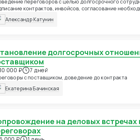
оведение переговоров с целью долгосрочного сотруд
дписание контрактов, инвойсов, согласование необхо
актеристик товаров согласно ТЗ, получение скидок, с
Александр Катунин
олнительных условий по сделке.
оставщиком
10 000 ₽
7 дней
реговоры с поставщиком, доведение до контракта
Екатерина Бачинская
ереговорах
6 000 ₽
1 день