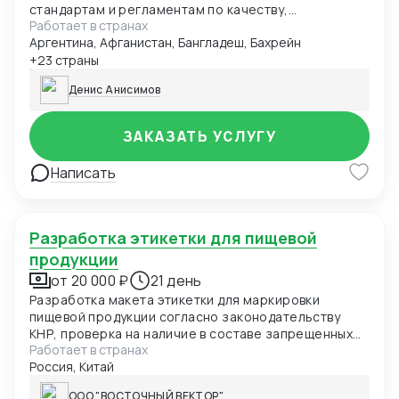
стандартам и регламентам по качеству,
Работает в странах
безопасности и иным требованиям. Данные могут
Аргентина, Афганистан, Бангладеш, Бахрейн
быть представлены в виде чек-листа, формат Excel,
pdf. Первый заказ бесплатно в рамках специального
+23 страны
предложения.
Денис Анисимов
ЗАКАЗАТЬ УСЛУГУ
Написать
Разработка этикетки для пищевой
продукции
от 20 000 ₽
21 день
Разработка макета этикетки для маркировки
пищевой продукции согласно законодательству
КНР, проверка на наличие в составе запрещенных
Работает в странах
элементов
Россия, Китай
ООО "ВОСТОЧНЫЙ ВЕКТОР"