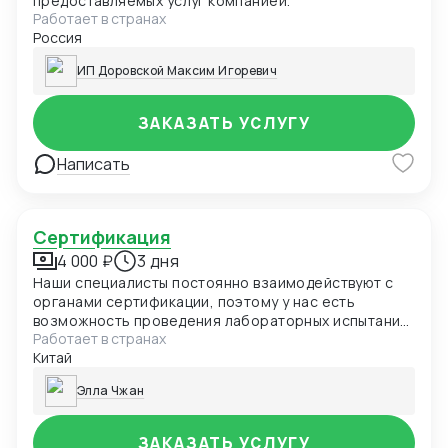
предоставляемых услуг компанией.
Работает в странах
Россия
ИП Доровской Максим Игоревич
ЗАКАЗАТЬ УСЛУГУ
Написать
Сертификация
4 000 ₽
3 дня
Наши специалисты постоянно взаимодействуют с
органами сертификации, поэтому у нас есть
возможность проведения лабораторных испытаний
Работает в странах
и оформления документов в кратчайшие сроки.
Китай
Элла Чжан
ЗАКАЗАТЬ УСЛУГУ