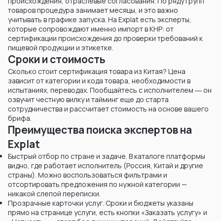
происхождения, отраслевые согласования. По ряду групп
товаров процедура занимает месяцы, и это важно
учитывать в графике запуска. На Explat есть эксперты,
которые сопровождают именно импорт в КНР: от
сертификации происхождения до проверки требований к
пищевой продукции и этикетке.
Сроки и стоимость
Сколько стоит сертификация товара из Китая? Цена
зависит от категории и кода товара, необходимости в
испытаниях, переводах. Пообщайтесь с исполнителем ― он
озвучит честную вилку и тайминг еще до старта
сотрудничества и рассчитает стоимость на основе вашего
брифа.
Преимущества поиска экспертов на
Explat
Быстрый отбор по стране и задаче. В каталоге платформы
видно, где работает исполнитель (Россия, Китай и другие
страны). Можно воспользоваться фильтрами и
отсортировать предложения по нужной категории —
никакой слепой переписки.
Прозрачные карточки услуг. Сроки и бюджеты указаны
прямо на странице услуги, есть кнопки «Заказать услугу» и