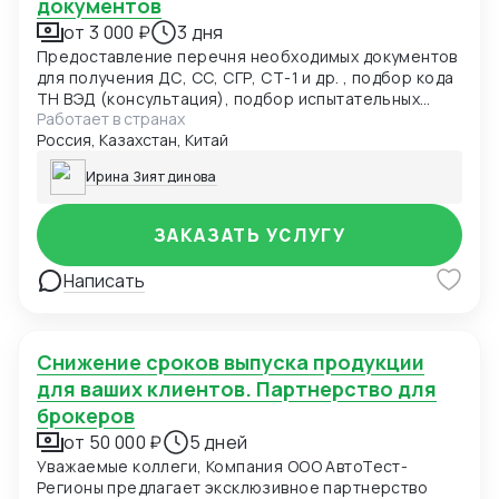
документов
от 3 000 ₽
3 дня
Предоставление перечня необходимых документов
для получения ДС, СС, СГР, СТ-1 и др. , подбор кода
ТН ВЭД (консультация), подбор испытательных
Работает в странах
лабораторий, подача заявки в центр сертификации.
Россия, Казахстан, Китай
Разработка нормативно-технической
документации: ТУ, ПС, РЭ, ОБ и др. для получения
Ирина Зиятдинова
ДС, СС, СГР и т.д.(от 5000руб)
ЗАКАЗАТЬ УСЛУГУ
Написать
Снижение сроков выпуска продукции
для ваших клиентов. Партнерство для
брокеров
от 50 000 ₽
5 дней
Уважаемые коллеги, Компания ООО АвтоТест-
Регионы предлагает эксклюзивное партнерство