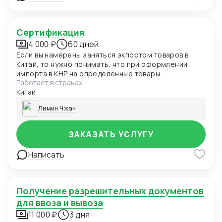
Сертификация
4 000 ₽
60 дней
Если вы намерены заняться экпортом товаров в
Китай, то нужно понимать, что при оформлении
импорта в КНР на определенные товары
Работает в странах
необходима сертификация происхождения в
Китай
соответствии с требованиями Главного
государственного управления Китая по надзору за
Лимин Чжан
качеством, инспекции и карантину, а при импорте
продуктов питания необходимо пройти
обязательную процедуру сертификации этикетки и
ЗАКАЗАТЬ УСЛУГУ
упаковки, которая займет несколько месяцев.
Написать
Получение разрешительных документов
для ввоза и вывоза
11 000 ₽
3 дня