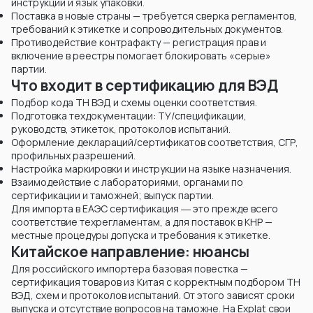
инструкции и язык упаковки.
Поставка в новые страны — требуется сверка регламентов,
требований к этикетке и сопроводительных документов.
Противодействие контрафакту — регистрация прав и
включение в реестры помогает блокировать «серые»
партии.
Что входит в сертификацию для ВЭД
Подбор кода ТН ВЭД и схемы оценки соответствия.
Подготовка техдокументации: ТУ/спецификации,
руководств, этикеток, протоколов испытаний.
Оформление деклараций/сертификатов соответствия, СГР,
профильных разрешений.
Настройка маркировки и инструкции на языке назначения.
Взаимодействие с лабораториями, органами по
сертификации и таможней; выпуск партии.
Для импорта в ЕАЭС сертификация ― это прежде всего
соответствие техрегламентам, а для поставок в КНР —
местные процедуры допуска и требования к этикетке.
Китайское направление: нюансы
Для российского импортера базовая повестка —
сертификация товаров из Китая с корректным подбором ТН
ВЭД, схем и протоколов испытаний. От этого зависят сроки
выпуска и отсутствие вопросов на таможне. На Explat свои