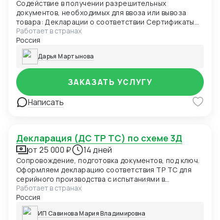
Содействие в получении разрешительных
документов, необходимых для ввоза или вывоза
товара: Декларации о соответствии Сертификаты
Работает в странах
соответствия Свидетельства о государственной
Россия
регистрации Идентификационные заключения
ФСТЭК Лицензии
Дарья Мартынова
ЗАКАЗАТЬ УСЛУГУ
Написать
Декларация (ДС ТР ТС) по схеме 3Д
от 25 000 ₽
14 дней
Сопровождение, подготовка документов, под ключ.
Оформляем декларацию соответствия ТР ТС для
серийного производства с испытаниями в
Работает в странах
аккредитованной лабораторией и контролем
Россия
производства.
ИП Савинова Мария Владимировна