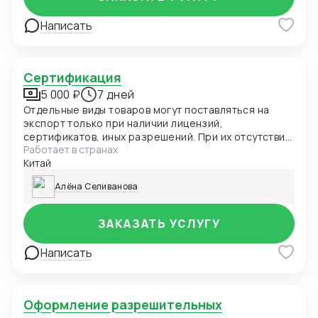
Написать
Сертификация
5 000 ₽
7 дней
Отдельные виды товаров могут поставляться на
экспорт только при наличии лицензий,
сертификатов, иных разрешений. При их отсутствии
Работает в странах
товар не пропустят таможенные органы России, а
Китай
нарушителя привлекут к ответственности. В
частности, разрешения нужны для вывоза
Алёна Селиванова
продукции двойного назначения, на товары под
фитосанитарным контролем
ЗАКАЗАТЬ УСЛУГУ
Написать
Оформление разрешительных