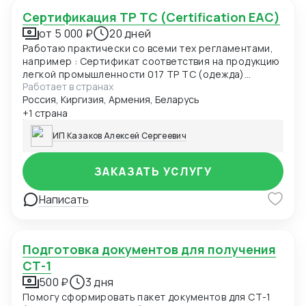
Сертификация ТР ТС (Certification EAC)
от 5 000 ₽
20 дней
Работаю практически со всеми тех регламентами,
например : Сертификат соответствия на продукцию
легкой промышленности 017 ТР ТС (одежда)
Работает в странах
Сертификат соответствия О безопасности
Россия, Киргизия, Армения, Беларусь
продукции, предназначенной для детей и
подростков 007 ТР ТС (детская одежда)
+1 страна
Сертификат соответствия О безопасности
ИП Казаков Алексей Сергеевич
низковольтного оборудования 004 ТР ТС
Сертификат соответствия Электромагнитная
совместимость технических средств 020 ТР ТС
ЗАКАЗАТЬ УСЛУГУ
Сертификат соответствия О БЕЗОПАСНОСТИ
КОЛЕСНЫХ ТРАНСПОРТНЫХ СРЕДСТВ 018 ТР ТС
Написать
Декларация соответствия ГОСТ, ЕАС Отказные
письма Добровольная сертификация
Подготовка документов для получения
СТ-1
500 ₽
3 дня
Помогу сформировать пакет документов для СТ-1