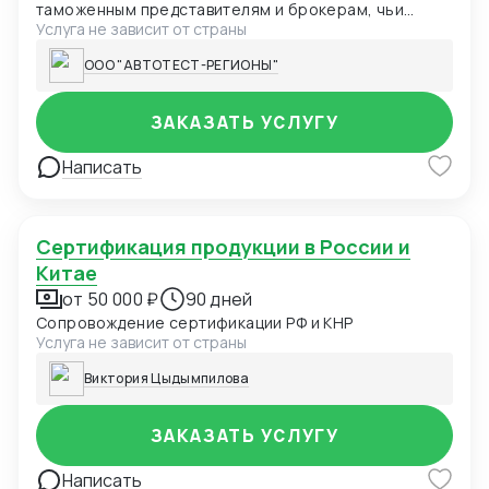
таможенным представителям и брокерам, чьи
Услуга не зависит от страны
клиенты сталкиваются с задержками из-за
оформления сертификатов ТР ТС. Мы
ООО "АВТОТЕСТ-РЕГИОНЫ"
специализируемся на ускоренном получении
сертификатов соответствия: Казахстан Киргизия
Россия Передавайте нам запросы ваших клиентов
ЗАКАЗАТЬ УСЛУГУ
на сертификацию, а мы обеспечим быстрое
решение их задачи. Вы получаете 15-20% от нашей
Написать
маржи за каждого привлеченного клиента,
укрепляя свою репутацию как надежного и
эффективного партнера.
Сертификация продукции в России и
Китае
от 50 000 ₽
90 дней
Сопровождение сертификации РФ и КНР
Услуга не зависит от страны
Виктория Цыдымпилова
ЗАКАЗАТЬ УСЛУГУ
Написать