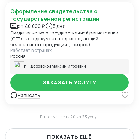
Оформление свидетельства о
государственной регистрации
от 40 000 ₽
3 дня
Свидетельство о государственной регистрации
(СГР) - это документ, подтверждающий
безопасность продукции (товаров),
Работает в странах
удостоверяющий соответствие продукции
Россия
(товаров) единым санитарно-эпидемиологическим
и гигиеническим требованиям и выдаваемый
ИП Доровской Максим Игоревич
уполномоченным органом в области санитарно-
эпидемиологического благополучия населения по
единой форме.
ЗАКАЗАТЬ УСЛУГУ
Написать
Вы посмотрели 20 из 33 услуг
ПОКАЗАТЬ ЕЩЁ