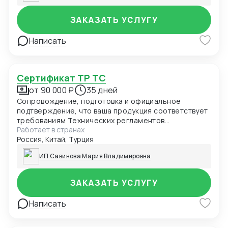
ЗАКАЗАТЬ УСЛУГУ
Написать
Сертификат ТР ТС
от 90 000 ₽
35 дней
Сопровождение, подготовка и официальное
подтверждение, что ваша продукция соответствует
требованиям Технических регламентов
Работает в странах
Таможенного союза (ЕАЭС). Обязателен для ввоза
Россия, Китай, Турция
и продажи товаров в России и странах ЕАЭС.
ИП Савинова Мария Владимировна
ЗАКАЗАТЬ УСЛУГУ
Написать