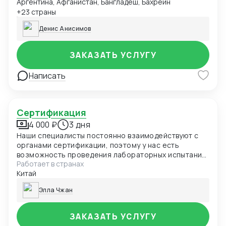
Аргентина, Афганистан, Бангладеш, Бахрейн
быть представлены в виде чек-листа, формат Excel,
pdf. Первый заказ бесплатно в рамках специального
+23 страны
предложения.
Денис Анисимов
ЗАКАЗАТЬ УСЛУГУ
Написать
Сертификация
4 000 ₽
3 дня
Наши специалисты постоянно взаимодействуют с
органами сертификации, поэтому у нас есть
возможность проведения лабораторных испытаний
Работает в странах
и оформления документов в кратчайшие сроки.
Китай
Элла Чжан
ЗАКАЗАТЬ УСЛУГУ