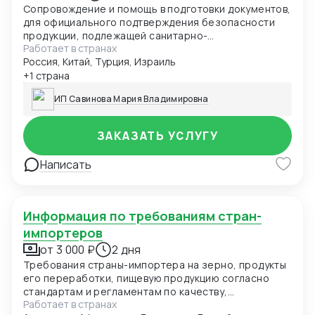
Сопровождение и помощь в подготовки документов,
для официального подтверждения безопасности
продукции, подлежащей санитарно-
Работает в странах
эпидемиологическому надзору. СГР-обязательно
Россия, Китай, Турция, Израиль
для продажи на территории ЕАЭС (продукция,
контактирующая с пищей, детские товары,
+1 страна
косметика и др.).
ИП Савинова Мария Владимировна
ЗАКАЗАТЬ УСЛУГУ
Написать
Информация по требованиям стран-
импортеров
от 3 000 ₽
2 дня
Требования страны-импортера на зерно, продукты
его переработки, пищевую продукцию согласно
стандартам и регламентам по качеству,
Работает в странах
безопасности и иным требованиям. Данные могут