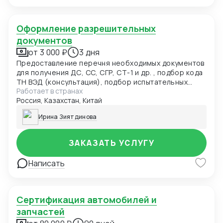
Оформление разрешительных
документов
от 3 000 ₽
3 дня
Предоставление перечня необходимых документов
для получения ДС, СС, СГР, СТ-1 и др. , подбор кода
ТН ВЭД (консультация), подбор испытательных
Работает в странах
лабораторий, подача заявки в центр сертификации.
Россия, Казахстан, Китай
Разработка нормативно-технической
документации: ТУ, ПС, РЭ, ОБ и др. для получения
Ирина Зиятдинова
ДС, СС, СГР и т.д.(от 5000руб)
ЗАКАЗАТЬ УСЛУГУ
Написать
Сертификация автомобилей и
запчастей