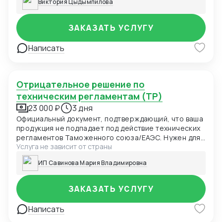
Виктория Цыдымпилова
ЗАКАЗАТЬ УСЛУГУ
Написать
Отрицательное решение по
техническим регламентам (ТР)
23 000 ₽
3 дня
Официальный документ, подтверждающий, что ваша
продукция не подпадает под действие технических
регламентов Таможенного союза/ЕАЭС. Нужен для
Услуга не зависит от страны
таможни, маркетплейсов и проверяющих органов
как доказательство отсутствия необходимости
ИП Савинова Мария Владимировна
сертификации.
ЗАКАЗАТЬ УСЛУГУ
Написать