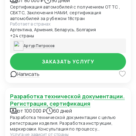
от 80 000 ₽
90 дней
Сертификация автомобилей с получением ОТТС ,
СБКТС, Заключения НАМИ, сертификация
автомобилей за рубежом 18стран
Работает в странах
Аргентина, Армения, Беларусь, Болгария
+24 страны
Артур Петросов
ЗАКАЗАТЬ УСЛУГУ
Написать
Разработка технической документации.
Регистрация, сертификация
от 100 000 ₽
60 дней
Разработка технической документации с целью
регистрации изделия. Разработка инструкции,
маркировки. Консультация по процессу
Услуга не зависит от страны
регистрации/сертификации изделия