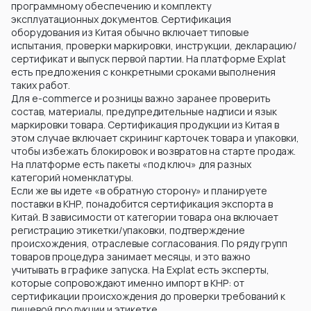
программному обеспечению и комплекту
эксплуатационных документов. Сертификация
оборудования из Китая обычно включает типовые
испытания, проверки маркировки, инструкции, декларацию/
сертификат и выпуск первой партии. На платформе Explat
есть предложения с конкретными сроками выполнения
таких работ.
Для e-commerce и розницы важно заранее проверить
состав, материалы, предупредительные надписи и язык
маркировки товара. Сертификация продукции из Китая в
этом случае включает скрининг карточек товара и упаковки,
чтобы избежать блокировок и возвратов на старте продаж.
На платформе есть пакеты «под ключ» для разных
категорий номенклатуры.
Если же вы идете «в обратную сторону» и планируете
поставки в КНР, понадобится сертификация экспорта в
Китай. В зависимости от категории товара она включает
регистрацию этикетки/упаковки, подтверждение
происхождения, отраслевые согласования. По ряду групп
товаров процедура занимает месяцы, и это важно
учитывать в графике запуска. На Explat есть эксперты,
которые сопровождают именно импорт в КНР: от
сертификации происхождения до проверки требований к
пищевой продукции и этикетке.