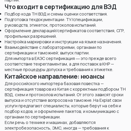
Что входит в сертификацию для ВЭД
Подбор кода ТН ВЭД и схемы оценки соответствия.
Подготовка техдокументации: ТУ/спецификации,
руководств, этикеток, протоколов испытаний.
Оформление деклараций/сертификатов соответствия, СГР,
профильных разрешений.
Настройка маркировки и инструкции на языке назначения.
Взаимодействие с лабораториями, органами по
сертификации и таможней; выпуск партии.
Для импорта в ЕАЭС сертификация ― это прежде всего
соответствие техрегламентам, а для поставок в КНР —
местные процедуры допуска и требования к этикетке.
Китайское направление: нюансы
Для российского импортера базовая повестка —
сертификация товаров из Китая с корректным подбором ТН
ВЭД, схем и протоколов испытаний. От этого зависят сроки
выпуска и отсутствие вопросов на таможне. На Explat свои
услуги предлагают специалисты, которые берут на себя и
подбор кодов, и оформление пакетов, и коммуникацию с
органами по сертификации.
Если речь о технике и машинах, добавляются
электробезопасность, ЭМС, иногда — требования к