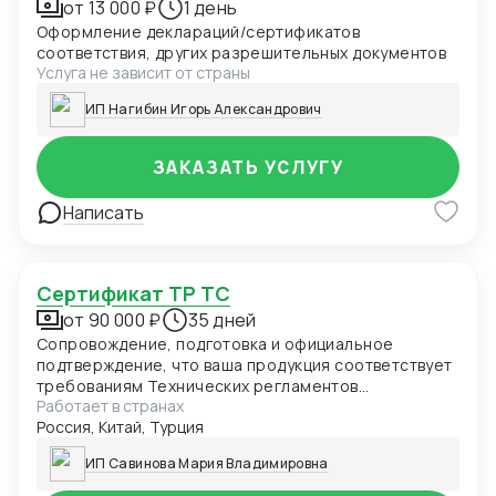
от 13 000 ₽
1 день
Оформление деклараций/сертификатов
соответствия, других разрешительных документов
Услуга не зависит от страны
ИП Нагибин Игорь Александрович
ЗАКАЗАТЬ УСЛУГУ
Написать
Сертификат ТР ТС
от 90 000 ₽
35 дней
Сопровождение, подготовка и официальное
подтверждение, что ваша продукция соответствует
требованиям Технических регламентов
Работает в странах
Таможенного союза (ЕАЭС). Обязателен для ввоза
Россия, Китай, Турция
и продажи товаров в России и странах ЕАЭС.
ИП Савинова Мария Владимировна