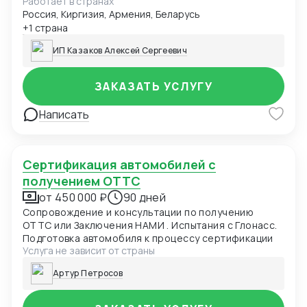
Работает в странах
Сертификат соответствия О безопасности
Россия, Киргизия, Армения, Беларусь
продукции, предназначенной для детей и
подростков 007 ТР ТС (детская одежда)
+1 страна
Сертификат соответствия О безопасности
ИП Казаков Алексей Сергеевич
низковольтного оборудования 004 ТР ТС
Сертификат соответствия Электромагнитная
совместимость технических средств 020 ТР ТС
ЗАКАЗАТЬ УСЛУГУ
Сертификат соответствия О БЕЗОПАСНОСТИ
КОЛЕСНЫХ ТРАНСПОРТНЫХ СРЕДСТВ 018 ТР ТС
Написать
Декларация соответствия ГОСТ, ЕАС Отказные
письма Добровольная сертификация
Сертификация автомобилей с
получением ОТТС
от 450 000 ₽
90 дней
Сопровождение и консультации по получению
ОТТС или Заключения НАМИ . Испытания с Глонасс.
Подготовка автомобиля к процессу сертификации
Услуга не зависит от страны
Артур Петросов