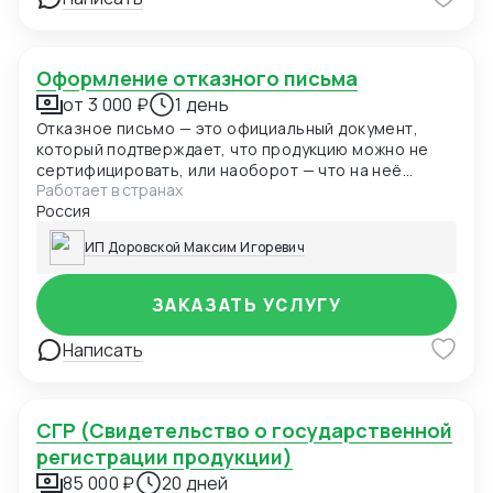
Оформление отказного письма
от 3 000 ₽
1 день
Отказное письмо — это официальный документ,
который подтверждает, что продукцию можно не
сертифицировать, или наоборот — что на неё
Работает в странах
необходимо оформить сертификат соответствия
Россия
ИП Доровской Максим Игоревич
ЗАКАЗАТЬ УСЛУГУ
Написать
СГР (Свидетельство о государственной
регистрации продукции)
85 000 ₽
20 дней