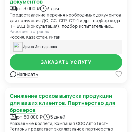
документов
от 3 000 ₽
3 дня
Предоставление перечня необходимых документов
для получения ДС, СС, СГР, СТ-1 и др. , подбор кода
ТН ВЭД (консультация), подбор испытательных
Работает в странах
лабораторий, подача заявки в центр сертификации.
Россия, Казахстан, Китай
Разработка нормативно-технической
документации: ТУ, ПС, РЭ, ОБ и др. для получения
Ирина Зиятдинова
ДС, СС, СГР и т.д.(от 5000руб)
ЗАКАЗАТЬ УСЛУГУ
Написать
Снижение сроков выпуска продукции
для ваших клиентов. Партнерство для
брокеров
от 50 000 ₽
5 дней
Уважаемые коллеги, Компания ООО АвтоТест-
Регионы предлагает эксклюзивное партнерство