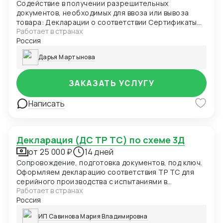
Содействие в получении разрешительных
документов, необходимых для ввоза или вывоза
товара: Декларации о соответствии Сертификаты
Работает в странах
соответствия Свидетельства о государственной
Россия
регистрации Идентификационные заключения
ФСТЭК Лицензии
Дарья Мартынова
ЗАКАЗАТЬ УСЛУГУ
Написать
Декларация (ДС ТР ТС) по схеме 3Д
от 25 000 ₽
14 дней
Сопровождение, подготовка документов, под ключ.
Оформляем декларацию соответствия ТР ТС для
серийного производства с испытаниями в
Работает в странах
аккредитованной лабораторией и контролем
Россия
производства.
ИП Савинова Мария Владимировна