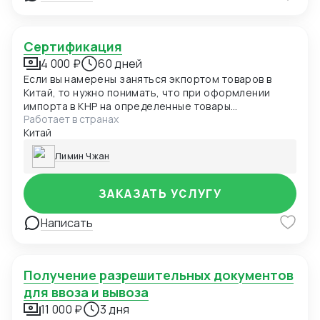
Сертификация
4 000 ₽
60 дней
Если вы намерены заняться экпортом товаров в
Китай, то нужно понимать, что при оформлении
импорта в КНР на определенные товары
Работает в странах
необходима сертификация происхождения в
Китай
соответствии с требованиями Главного
государственного управления Китая по надзору за
Лимин Чжан
качеством, инспекции и карантину, а при импорте
продуктов питания необходимо пройти
обязательную процедуру сертификации этикетки и
ЗАКАЗАТЬ УСЛУГУ
упаковки, которая займет несколько месяцев.
Написать
Получение разрешительных документов
для ввоза и вывоза
11 000 ₽
3 дня