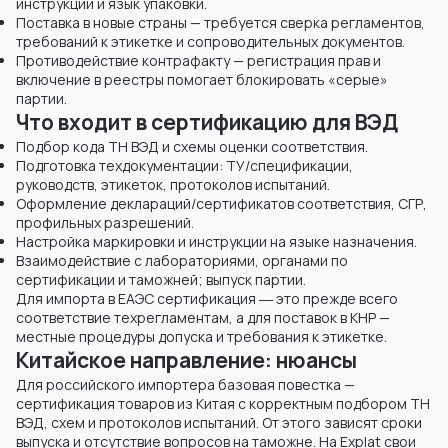
инструкции и язык упаковки.
Поставка в новые страны — требуется сверка регламентов,
требований к этикетке и сопроводительных документов.
Противодействие контрафакту — регистрация прав и
включение в реестры помогает блокировать «серые»
партии.
Что входит в сертификацию для ВЭД
Подбор кода ТН ВЭД и схемы оценки соответствия.
Подготовка техдокументации: ТУ/спецификации,
руководств, этикеток, протоколов испытаний.
Оформление деклараций/сертификатов соответствия, СГР,
профильных разрешений.
Настройка маркировки и инструкции на языке назначения.
Взаимодействие с лабораториями, органами по
сертификации и таможней; выпуск партии.
Для импорта в ЕАЭС сертификация ― это прежде всего
соответствие техрегламентам, а для поставок в КНР —
местные процедуры допуска и требования к этикетке.
Китайское направление: нюансы
Для российского импортера базовая повестка —
сертификация товаров из Китая с корректным подбором ТН
ВЭД, схем и протоколов испытаний. От этого зависят сроки
выпуска и отсутствие вопросов на таможне. На Explat свои