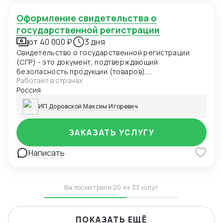
Оформление свидетельства о
государственной регистрации
от 40 000 ₽
3 дня
Свидетельство о государственной регистрации
(СГР) - это документ, подтверждающий
безопасность продукции (товаров),
Работает в странах
удостоверяющий соответствие продукции
Россия
(товаров) единым санитарно-эпидемиологическим
и гигиеническим требованиям и выдаваемый
ИП Доровской Максим Игоревич
уполномоченным органом в области санитарно-
эпидемиологического благополучия населения по
единой форме.
ЗАКАЗАТЬ УСЛУГУ
Написать
Вы посмотрели 20 из 33 услуг
ПОКАЗАТЬ ЕЩЁ