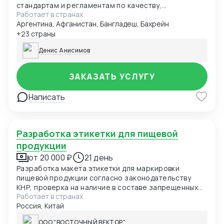
стандартам и регламентам по качеству,
Работает в странах
безопасности и иным требованиям. Данные могут
Аргентина, Афганистан, Бангладеш, Бахрейн
быть представлены в виде чек-листа, формат Excel,
pdf. Первый заказ бесплатно в рамках специального
+23 страны
предложения.
Денис Анисимов
ЗАКАЗАТЬ УСЛУГУ
Написать
Разработка этикетки для пищевой
продукции
от 20 000 ₽
21 день
Разработка макета этикетки для маркировки
пищевой продукции согласно законодательству
КНР, проверка на наличие в составе запрещенных
Работает в странах
элементов
Россия, Китай
ООО "ВОСТОЧНЫЙ ВЕКТОР"