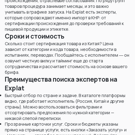
происхождения, отраслевые согласования. По ряду групп
товаров процедура занимает месяцы, и это важно
учитывать в графике запуска. На Explat есть эксперты,
которые сопровождают именно импорт в КНР: от
сертификации происхождения до проверки требований к
пищевой продукции и этикетке.
Сроки и стоимость
Сколько стоит сертификация товара из Китая? Цена
зависит от категории и кода товара, необходимости в
испытаниях, переводах. Пообщайтесь с исполнителем ― он
озвучит честную вилку и тайминг еще до старта
сотрудничества и рассчитает стоимость на основе вашего
брифа.
Преимущества поиска экспертов на
Explat
Быстрый отбор по стране и задаче. В каталоге платформы
видно, где работает исполнитель (Россия, Китай и другие
страны). Можно воспользоваться фильтрами и
отсортировать предложения по нужной категории —
никакой слепой переписки.
Прозрачные карточки услуг. Сроки и бюджеты указаны
прямо на странице услуги, есть кнопки «Заказать услугу» и