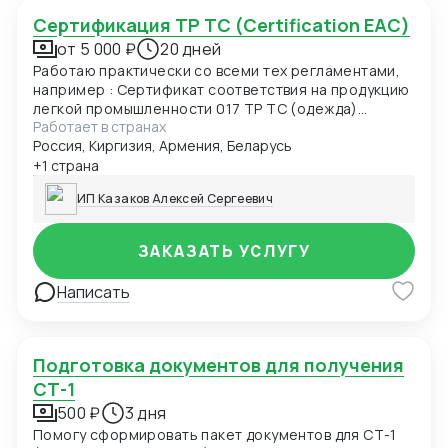
Сертификация ТР ТС (Certification EAC)
от 5 000 ₽
20 дней
Работаю практически со всеми тех регламентами,
например : Сертификат соответствия на продукцию
легкой промышленности 017 ТР ТС (одежда)
Работает в странах
Сертификат соответствия О безопасности
Россия, Киргизия, Армения, Беларусь
продукции, предназначенной для детей и
подростков 007 ТР ТС (детская одежда)
+1 страна
Сертификат соответствия О безопасности
ИП Казаков Алексей Сергеевич
низковольтного оборудования 004 ТР ТС
Сертификат соответствия Электромагнитная
совместимость технических средств 020 ТР ТС
ЗАКАЗАТЬ УСЛУГУ
Сертификат соответствия О БЕЗОПАСНОСТИ
КОЛЕСНЫХ ТРАНСПОРТНЫХ СРЕДСТВ 018 ТР ТС
Написать
Декларация соответствия ГОСТ, ЕАС Отказные
письма Добровольная сертификация
Подготовка документов для получения
СТ-1
500 ₽
3 дня
Помогу сформировать пакет документов для СТ-1