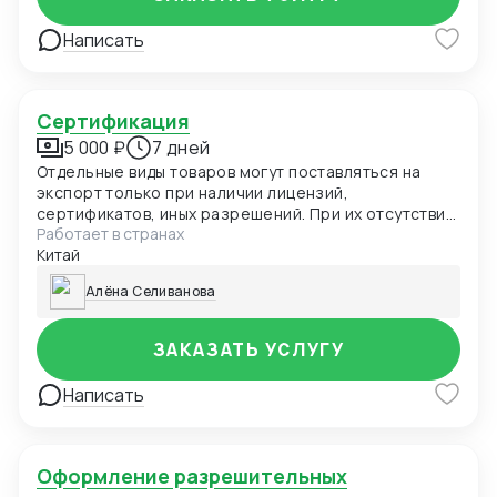
Написать
Сертификация
5 000 ₽
7 дней
Отдельные виды товаров могут поставляться на
экспорт только при наличии лицензий,
сертификатов, иных разрешений. При их отсутствии
Работает в странах
товар не пропустят таможенные органы России, а
Китай
нарушителя привлекут к ответственности. В
частности, разрешения нужны для вывоза
Алёна Селиванова
продукции двойного назначения, на товары под
фитосанитарным контролем
ЗАКАЗАТЬ УСЛУГУ
Написать
Оформление разрешительных