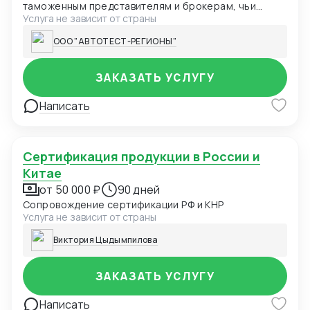
таможенным представителям и брокерам, чьи
Услуга не зависит от страны
клиенты сталкиваются с задержками из-за
оформления сертификатов ТР ТС. Мы
ООО "АВТОТЕСТ-РЕГИОНЫ"
специализируемся на ускоренном получении
сертификатов соответствия: Казахстан Киргизия
Россия Передавайте нам запросы ваших клиентов
ЗАКАЗАТЬ УСЛУГУ
на сертификацию, а мы обеспечим быстрое
решение их задачи. Вы получаете 15-20% от нашей
Написать
маржи за каждого привлеченного клиента,
укрепляя свою репутацию как надежного и
эффективного партнера.
Сертификация продукции в России и
Китае
от 50 000 ₽
90 дней
Сопровождение сертификации РФ и КНР
Услуга не зависит от страны
Виктория Цыдымпилова
ЗАКАЗАТЬ УСЛУГУ
Написать