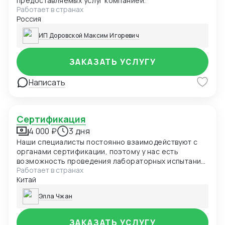
предоставляемых услуг компанией.
Работает в странах
Россия
ИП Доровской Максим Игоревич
ЗАКАЗАТЬ УСЛУГУ
Написать
Сертификация
4 000 ₽
3 дня
Наши специалисты постоянно взаимодействуют с
органами сертификации, поэтому у нас есть
возможность проведения лабораторных испытаний
Работает в странах
и оформления документов в кратчайшие сроки.
Китай
Элла Чжан
ЗАКАЗАТЬ УСЛУГУ