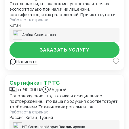
Отдельные виды товаров могут поставляться на
экспорт только при наличии лицензий,
сертификатов, иных разрешений. При их отсутствии
Работает в странах
товар не пропустят таможенные органы России, а
Китай
нарушителя привлекут к ответственности. В
частности, разрешения нужны для вывоза
Алёна Селиванова
продукции двойного назначения, на товары под
фитосанитарным контролем
ЗАКАЗАТЬ УСЛУГУ
Написать
Сертификат ТР ТС
от 90 000 ₽
35 дней
Сопровождение, подготовка и официальное
подтверждение, что ваша продукция соответствует
требованиям Технических регламентов
Работает в странах
Таможенного союза (ЕАЭС). Обязателен для ввоза
Россия, Китай, Турция
и продажи товаров в России и странах ЕАЭС.
ИП Савинова Мария Владимировна