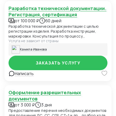
Разработка технической документации.
Регистрация, сертификация
от 100 000 ₽
60 дней
Разработка технической документации с целью
регистрации изделия. Разработка инструкции,
маркировки. Консультация по процессу
Услуга не зависит от страны
регистрации/сертификации изделия
Камила Иванова
ЗАКАЗАТЬ УСЛУГУ
Написать
Оформление разрешительных
документов
от 3 000 ₽
3 дня
Предоставление перечня необходимых документов
для получения ДС, СС, СГР, СТ-1 и др. , подбор кода