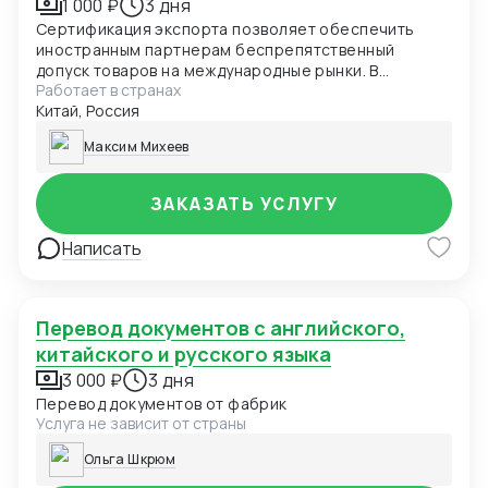
1 000 ₽
3 дня
Сертификация экспорта позволяет обеспечить
иностранным партнерам беспрепятственный
допуск товаров на международные рынки. В
Работает в странах
зависимости от вида внешнеэкономической сделки
Китай, Россия
и характеристик продукции, получение
сертификатов, деклараций или иных документов
Максим Михеев
может носить обязательный или добровольный
характер
ЗАКАЗАТЬ УСЛУГУ
Написать
Перевод документов с английского,
китайского и русского языка
3 000 ₽
3 дня
Перевод документов от фабрик
Услуга не зависит от страны
Ольга Шкрюм