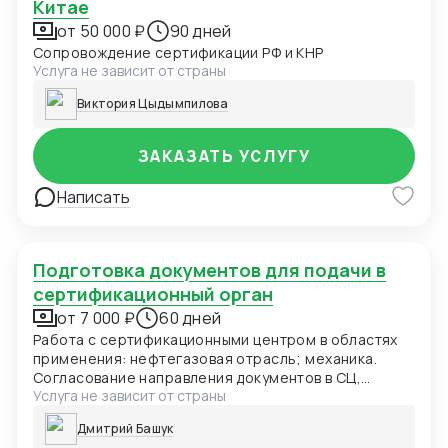
Китае
от 50 000 ₽
90 дней
Сопровождение сертификации РФ и КНР
Услуга не зависит от страны
Виктория Цыдымпилова
ЗАКАЗАТЬ УСЛУГУ
Написать
Подготовка документов для подачи в
сертификационный орган
от 7 000 ₽
60 дней
Работа с сертификационными центром в областях
применения: нефтегазовая отрасль; механика.
Согласование направления документов в СЦ,
Услуга не зависит от страны
координация доставки документов
сертификационного центра Заказчику.
Дмитрий Башук