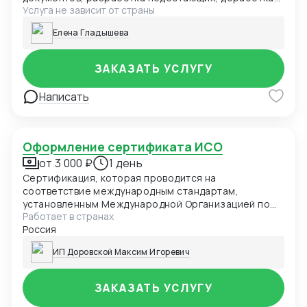
Услуга не зависит от страны
технических условий, регламентов, чертежей.
Елена Гладышева
ЗАКАЗАТЬ УСЛУГУ
Написать
Оформление сертификата ИСО
от 3 000 ₽
1 день
Сертификация, которая проводится на
соответствие международным стандартам,
установленным Международной Организацией по
Работает в странах
Стандартизации
Россия
ИП Доровской Максим Игоревич
ЗАКАЗАТЬ УСЛУГУ