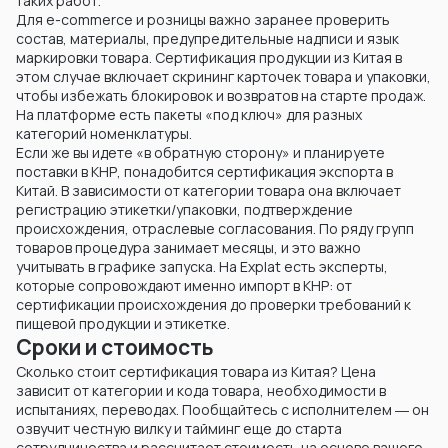
таких работ.
Для e-commerce и розницы важно заранее проверить
состав, материалы, предупредительные надписи и язык
маркировки товара. Сертификация продукции из Китая в
этом случае включает скрининг карточек товара и упаковки,
чтобы избежать блокировок и возвратов на старте продаж.
На платформе есть пакеты «под ключ» для разных
категорий номенклатуры.
Если же вы идете «в обратную сторону» и планируете
поставки в КНР, понадобится сертификация экспорта в
Китай. В зависимости от категории товара она включает
регистрацию этикетки/упаковки, подтверждение
происхождения, отраслевые согласования. По ряду групп
товаров процедура занимает месяцы, и это важно
учитывать в графике запуска. На Explat есть эксперты,
которые сопровождают именно импорт в КНР: от
сертификации происхождения до проверки требований к
пищевой продукции и этикетке.
Сроки и стоимость
Сколько стоит сертификация товара из Китая? Цена
зависит от категории и кода товара, необходимости в
испытаниях, переводах. Пообщайтесь с исполнителем ― он
озвучит честную вилку и тайминг еще до старта
сотрудничества и рассчитает стоимость на основе вашего