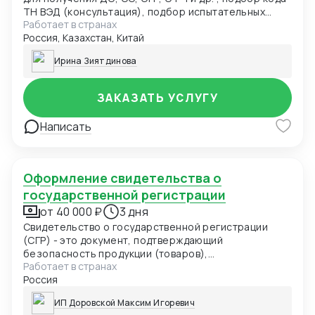
ТН ВЭД (консультация), подбор испытательных
Работает в странах
лабораторий, подача заявки в центр сертификации.
Россия, Казахстан, Китай
Разработка нормативно-технической
документации: ТУ, ПС, РЭ, ОБ и др. для получения
Ирина Зиятдинова
ДС, СС, СГР и т.д.(от 5000руб)
ЗАКАЗАТЬ УСЛУГУ
Написать
Оформление свидетельства о
государственной регистрации
от 40 000 ₽
3 дня
Свидетельство о государственной регистрации
(СГР) - это документ, подтверждающий
безопасность продукции (товаров),
Работает в странах
удостоверяющий соответствие продукции
Россия
(товаров) единым санитарно-эпидемиологическим
и гигиеническим требованиям и выдаваемый
ИП Доровской Максим Игоревич
уполномоченным органом в области санитарно-