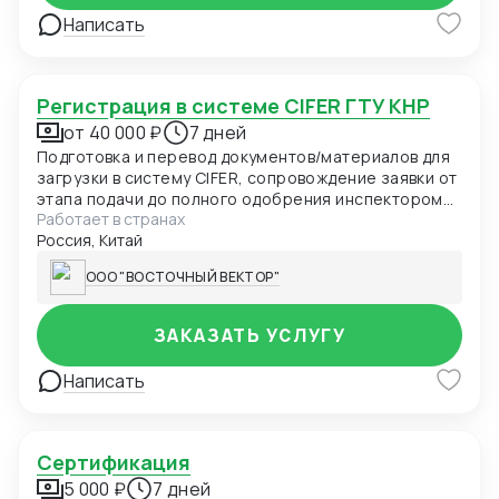
Написать
Регистрация в системе CIFER ГТУ КНР
от 40 000 ₽
7 дней
Подготовка и перевод документов/материалов для
загрузки в систему CIFER, сопровождение заявки от
этапа подачи до полного одобрения инспектором
Работает в странах
ГТУ КНР.
Россия, Китай
ООО "ВОСТОЧНЫЙ ВЕКТОР"
ЗАКАЗАТЬ УСЛУГУ
Написать
Сертификация
5 000 ₽
7 дней