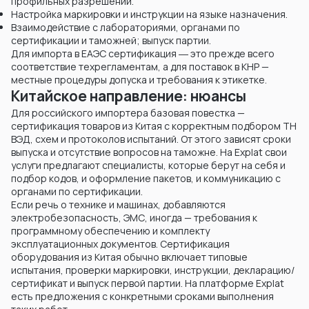
профильных разрешений.
Настройка маркировки и инструкции на языке назначения.
Взаимодействие с лабораториями, органами по
сертификации и таможней; выпуск партии.
Для импорта в ЕАЭС сертификация ― это прежде всего
соответствие техрегламентам, а для поставок в КНР —
местные процедуры допуска и требования к этикетке.
Китайское направление: нюансы
Для российского импортера базовая повестка —
сертификация товаров из Китая с корректным подбором ТН
ВЭД, схем и протоколов испытаний. От этого зависят сроки
выпуска и отсутствие вопросов на таможне. На Explat свои
услуги предлагают специалисты, которые берут на себя и
подбор кодов, и оформление пакетов, и коммуникацию с
органами по сертификации.
Если речь о технике и машинах, добавляются
электробезопасность, ЭМС, иногда — требования к
программному обеспечению и комплекту
эксплуатационных документов. Сертификация
оборудования из Китая обычно включает типовые
испытания, проверки маркировки, инструкции, декларацию/
сертификат и выпуск первой партии. На платформе Explat
есть предложения с конкретными сроками выполнения