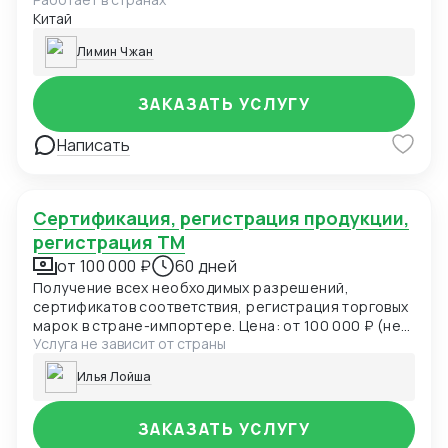
необходима сертификация происхождения в
Китай
соответствии с требованиями Главного
государственного управления Китая по надзору за
Лимин Чжан
качеством, инспекции и карантину, а при импорте
продуктов питания необходимо пройти
обязательную процедуру сертификации этикетки и
ЗАКАЗАТЬ УСЛУГУ
упаковки, которая займет несколько месяцев.
Написать
Сертификация, регистрация продукции,
регистрация ТМ
от 100 000 ₽
60 дней
Получение всех необходимых разрешений,
сертификатов соответствия, регистрация торговых
марок в стране-импортере. Цена: от 100 000 ₽ (не
Услуга не зависит от страны
включает расходы по оплате госпошлин и услуг
иностранных подрядчиков) Срок: 1-3 месяца
Илья Лойша
ЗАКАЗАТЬ УСЛУГУ