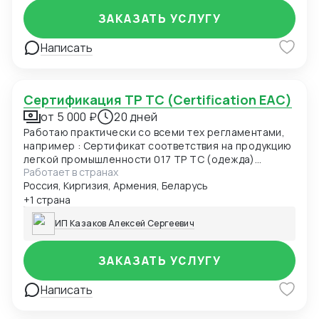
ЗАКАЗАТЬ УСЛУГУ
Написать
Сертификация ТР ТС (Certification EAC)
от 5 000 ₽
20 дней
Работаю практически со всеми тех регламентами,
например : Сертификат соответствия на продукцию
легкой промышленности 017 ТР ТС (одежда)
Работает в странах
Сертификат соответствия О безопасности
Россия, Киргизия, Армения, Беларусь
продукции, предназначенной для детей и
подростков 007 ТР ТС (детская одежда)
+1 страна
Сертификат соответствия О безопасности
ИП Казаков Алексей Сергеевич
низковольтного оборудования 004 ТР ТС
Сертификат соответствия Электромагнитная
совместимость технических средств 020 ТР ТС
ЗАКАЗАТЬ УСЛУГУ
Сертификат соответствия О БЕЗОПАСНОСТИ
КОЛЕСНЫХ ТРАНСПОРТНЫХ СРЕДСТВ 018 ТР ТС
Написать
Декларация соответствия ГОСТ, ЕАС Отказные
письма Добровольная сертификация