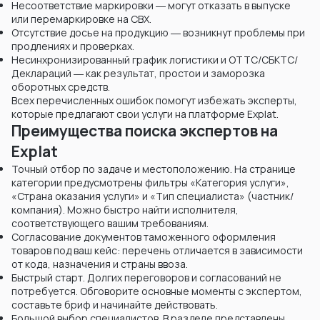
Несоответствие маркировки ― могут отказать в выпуске
или перемаркировке на СВХ.
Отсутствие досье на продукцию ― возникнут проблемы при
продлениях и проверках.
Несинхронизированный график логистики и ОТТС/СБКТС/
Деклараций ― как результат, простои и заморозка
оборотных средств.
Всех перечисленных ошибок помогут избежать эксперты,
которые предлагают свои услуги на платформе Explat.
Преимущества поиска экспертов на
Explat
Точный отбор по задаче и местоположению. На странице
категории предусмотрены фильтры «Категория услуги»,
«Страна оказания услуги» и «Тип специалиста» (частник/
компания). Можно быстро найти исполнителя,
соответствующего вашим требованиям.
Согласование документов таможенного оформления
товаров под ваш кейс: перечень отличается в зависимости
от кода, назначения и страны ввоза.
Быстрый старт. Долгих переговоров и согласований не
потребуется. Обговорите основные моменты с экспертом,
составьте бриф и начинайте действовать.
Большой выбор специалистов. В разделе представлены