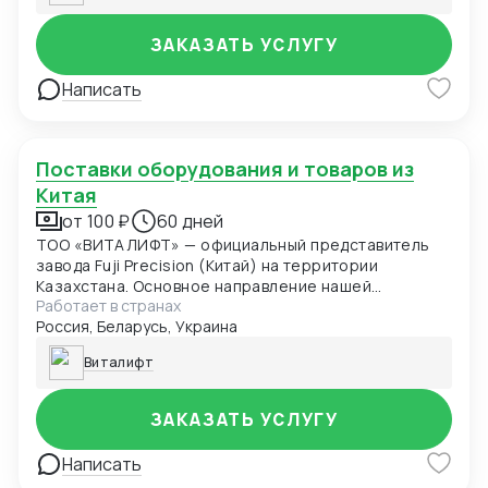
ЗАКАЗАТЬ УСЛУГУ
Написать
Поставки оборудования и товаров из
Китая
от 100 ₽
60 дней
ТОО «ВИТАЛИФТ» — официальный представитель
завода Fuji Precision (Китай) на территории
Казахстана. Основное направление нашей
Работает в странах
деятельности — поставка и установка лифтового
Россия, Беларусь, Украина
оборудования напрямую с завода-изготовителя по
заводским ценам, без посредников и наценок. Наша
Виталифт
команда помогает клиентам не только с выбором и
доставкой лифтов, но и оказывает сопровождение
при закупках любых товаров из Китая. Благодаря
ЗАКАЗАТЬ УСЛУГУ
нашему многолетнему опыту и собственной
компании в Китае, мы находим нужный товар по
Написать
запросу, проверяем поставщика и организуем