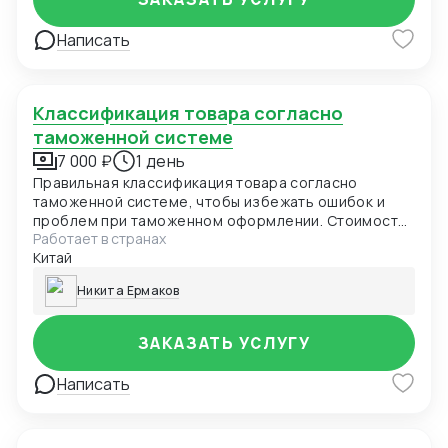
работаю профессиональным таможенным
представителем (брокером).
Написать
Классификация товара согласно
таможенной системе
7 000 ₽
1 день
Правильная классификация товара согласно
таможенной системе, чтобы избежать ошибок и
проблем при таможенном оформлении. Стоимость
Работает в странах
услуги зависит от сложности классификации и
Китай
количества товаров.
Никита Ермаков
ЗАКАЗАТЬ УСЛУГУ
Написать