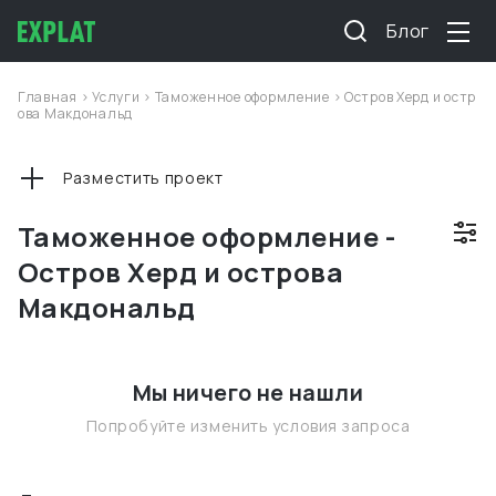
Блог
Главная
>
Услуги
>
Таможенное оформление
>
Остров Херд и остр
ова Макдональд
Разместить проект
Таможенное оформление -
Остров Херд и острова
Макдональд
Мы ничего не нашли
Попробуйте изменить условия запроса