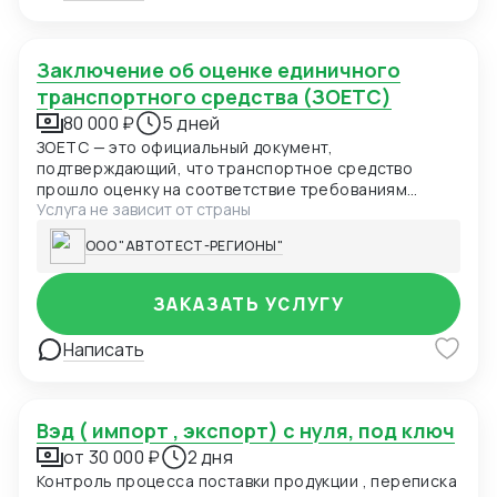
Заключение об оценке единичного
транспортного средства (ЗОЕТС)
80 000 ₽
5 дней
ЗОЕТС — это официальный документ,
подтверждающий, что транспортное средство
прошло оценку на соответствие требованиям
Услуга не зависит от страны
безопасности и может безопасно использоваться
на дорогах общего пользования в Российской
ООО "АВТОТЕСТ-РЕГИОНЫ"
Федерации. ЗОЕТС необходимо для транспортных
средств, импортируемых юридическими лицами или
индивидуальными предпринимателями (ИП), если с
ЗАКАЗАТЬ УСЛУГУ
момента выпуска транспортного средства прошло
менее 3-х лет.
Написать
вэд ( импорт , экспорт) с нуля, под ключ
от 30 000 ₽
2 дня
Контроль процесса поставки продукции , переписка