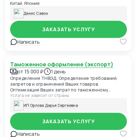
Китай, Япония
ветеринарные и фитосанитарные сертификаты,
лицензии на ввоз, контракты и счета-фактуры.
Денис Савон
ЗАКАЗАТЬ УСЛУГУ
Написать
Таможенное оформление (экспорт)
от 15 000 ₽
1 день
Определения ТНВЭД. Определение требований,
запретов и ограничений Ваших товаров.
Оптимизация Ваших затрат по таможенному
Услуга не зависит от страны
оформлению. Расчет таможенных пошлин/налогов.
Подготовка и подача ДТ в таможенные органы
ИП Орлова Дарья Сергеевна
ЗАКАЗАТЬ УСЛУГУ
Написать