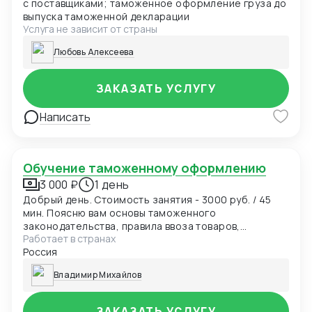
с поставщиками; таможенное оформление груза до
выпуска таможенной декларации
Услуга не зависит от страны
Любовь Алексеева
ЗАКАЗАТЬ УСЛУГУ
Написать
Обучение таможенному оформлению
3 000 ₽
1 день
Добрый день. Стоимость занятия - 3000 руб. / 45
мин. Поясню вам основы таможенного
законодательства, правила ввоза товаров,
Работает в странах
особенности ведения ВЭД, запреты и ограничения,
Россия
требуемые документы, таможенные платежи,
порядок таможенного декларирования,
Владимир Михайлов
технические, практические и правовые нюансы.
Также отвечу на ваши дополнительные вопросы.
Опыт в сфере таможенного оформления 10 лет -
ЗАКАЗАТЬ УСЛУГУ