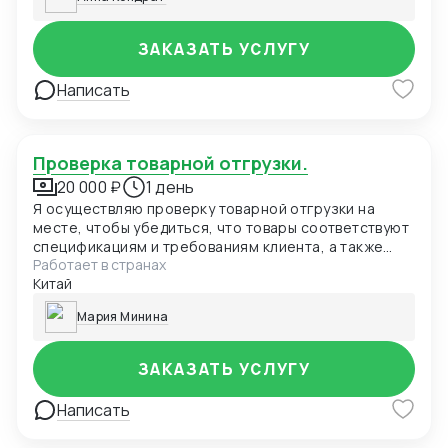
ЗАКАЗАТЬ УСЛУГУ
Написать
Проверка товарной отгрузки.
20 000 ₽
1 день
Я осуществляю проверку товарной отгрузки на
месте, чтобы убедиться, что товары соответствуют
спецификациям и требованиям клиента, а также
Работает в странах
соблюдаются таможенные и законодательные
Китай
нормы. Стоимость услуги будет зависеть от объема
и сложности проверки.
Мария Минина
ЗАКАЗАТЬ УСЛУГУ
Написать