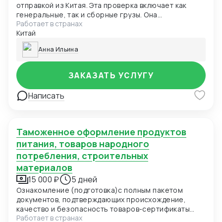
отправкой из Китая. Эта проверка включает как
генеральные, так и сборные грузы. Она
Работает в странах
осуществляется после завершения производства,
Китай
когда большая часть товара уже упакована.
Анна Ильина
ЗАКАЗАТЬ УСЛУГУ
Написать
Таможенное оформление продуктов
питания, товаров народного
потребления, строительных
материалов
15 000 ₽
5 дней
Ознакомление (подготовка)с полным пакетом
документов, подтверждающих происхождение,
качество и безопасность товаров-сертификаты
Работает в странах
происхождения, декларации соответствия,