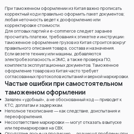
При таможенном оформлении из Китая важно прописать
корректный код и правильно оформить пакет документов;
любая неточность ведет к дооформлению или
корректировке стоимости.
Для оптовых партий и e-commerce следует заранее
просчитать платежи, требования к этикетке и инструкции:
таможенное оформление грузов из Китая строится вокруг
правильного описания товара, состава и назначения.
Если везете технику или машины, добавляются
электробезопасность и ЭМС, а также проверка ПО,
комплекта эксплуатационных документов. Таможенное
оформление товаров из Китая часто требует
согласованных протоколов испытаний и верной маркировки.
Частые ошибки при самостоятельном
таможенном оформлении
Заявлен «удобный», а не обоснованный код ― приводит к
KТС, доплатам и задержкам.
Неполное техописание ― как следствие, доиспытания и
переоформления.
Несоответствие маркировки ― могут отказать в выпуске
или перемаркировке на СВХ.
Отсутствие досье на продукцию ― возникнут проблемы при