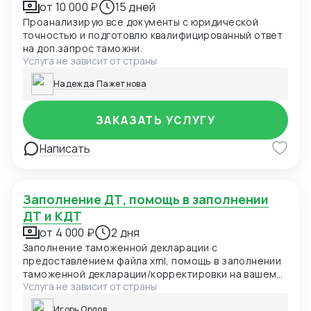
от 10 000 ₽
15 дней
Проанализирую все документы с юридической
точностью и подготовлю квалифицированный ответ
на доп.запрос таможни.
Услуга не зависит от страны
Надежда Пажетнова
ЗАКАЗАТЬ УСЛУГУ
Написать
Заполнение ДТ, помощь в заполнении
ДТ и КДТ
от 4 000 ₽
2 дня
Заполнение таможенной декларации с
предоставлением файла xml, помощь в заполнении
таможенной декларации/корректировки на вашем
Услуга не зависит от страны
рабочем месте в удаленном формате
Игорь Орлов