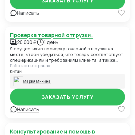
ЗАКАЗАТЬ УСЛУГУ
Написать
Проверка товарной отгрузки.
20 000 ₽
1 день
Я осуществляю проверку товарной отгрузки на
месте, чтобы убедиться, что товары соответствуют
спецификациям и требованиям клиента, а также
Работает в странах
соблюдаются таможенные и законодательные
Китай
нормы. Стоимость услуги будет зависеть от объема
и сложности проверки.
Мария Минина
ЗАКАЗАТЬ УСЛУГУ
Написать
Консультирование и помощь в