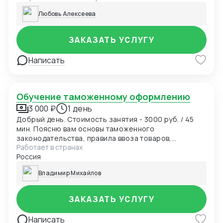
Любовь Алексеева
ЗАКАЗАТЬ УСЛУГУ
Написать
Обучение таможенному оформлению
3 000 ₽
1 день
Добрый день. Стоимость занятия - 3000 руб. / 45
мин. Поясню вам основы таможенного
законодательства, правила ввоза товаров,
Работает в странах
особенности ведения ВЭД, запреты и ограничения,
Россия
требуемые документы, таможенные платежи,
порядок таможенного декларирования,
Владимир Михайлов
технические, практические и правовые нюансы.
Также отвечу на ваши дополнительные вопросы.
Опыт в сфере таможенного оформления 10 лет -
ЗАКАЗАТЬ УСЛУГУ
работаю профессиональным таможенным
представителем (брокером).
Написать