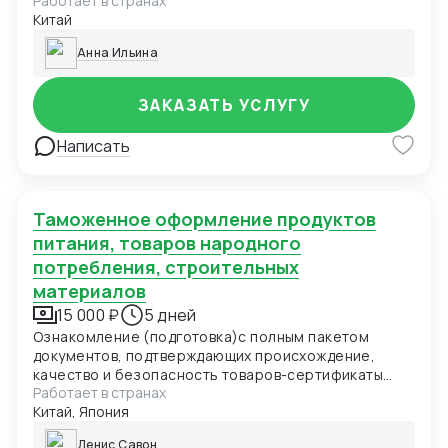
Работает в странах
осуществляется после завершения производства,
Китай
когда большая часть товара уже упакована.
Анна Ильина
ЗАКАЗАТЬ УСЛУГУ
Написать
Таможенное оформление продуктов
питания, товаров народного
потребления, строительных
материалов
15 000 ₽
5 дней
Ознакомление (подготовка)с полным пакетом
документов, подтверждающих происхождение,
качество и безопасность товаров-сертификаты
Работает в странах
происхождения, декларации соответствия,
Китай, Япония
ветеринарные и фитосанитарные сертификаты,
лицензии на ввоз, контракты и счета-фактуры.
Денис Савон