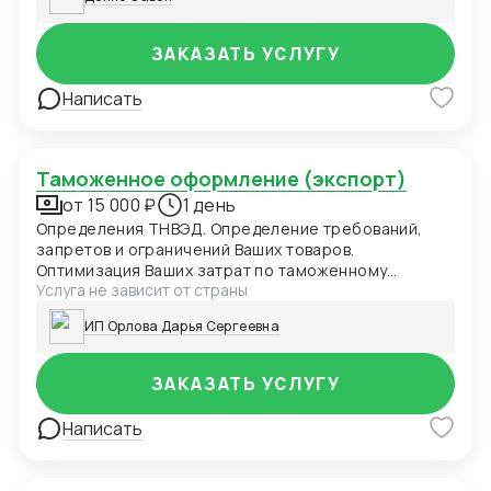
ЗАКАЗАТЬ УСЛУГУ
Написать
Таможенное оформление (экспорт)
от 15 000 ₽
1 день
Определения ТНВЭД. Определение требований,
запретов и ограничений Ваших товаров.
Оптимизация Ваших затрат по таможенному
Услуга не зависит от страны
оформлению. Расчет таможенных пошлин/налогов.
Подготовка и подача ДТ в таможенные органы
ИП Орлова Дарья Сергеевна
ЗАКАЗАТЬ УСЛУГУ
Написать