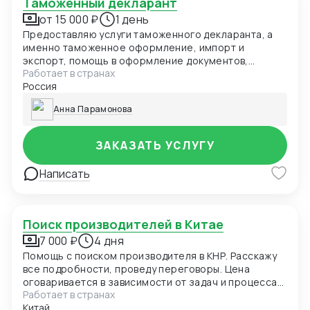
Таможенный декларант
доставлять товары быстрее. При крупных объемах
от 15 000 ₽
1 день
поставок возможен возврат части НДС, что делает
Предоставляю услуги таможенного декларанта, а
сотрудничество с нами ещё более выгодным.
именно таможенное оформление, импорт и
Сотрудничая с ТОО «ВИТАЛИФТ», вы получаете:
экспорт, помощь в оформление документов,
Надёжного партнёра с репутацией; Прямой доступ
Работает в странах
проверка сертификации, оформление таможенной
к китайским заводам (в частности Fuji Precision);
Россия
декларации, расчёт таможенных платежей
Полное сопровождение на всех этапах закупки;
Ускоренную логистику через Казахстан;
Анна Парамонова
Финансовую гибкость и прозрачность расчётов.
ТОО «ВИТАЛИФТ» — ваш мост между Китаем и
Казахстаном.
ЗАКАЗАТЬ УСЛУГУ
Написать
Поиск производителей в Китае
7 000 ₽
4 дня
Помощь с поиском производителя в КНР. Расскажу
все подробности, проведу переговоры. Цена
оговаривается в зависимости от задач и процесса
Работает в странах
переговоров.
Китай