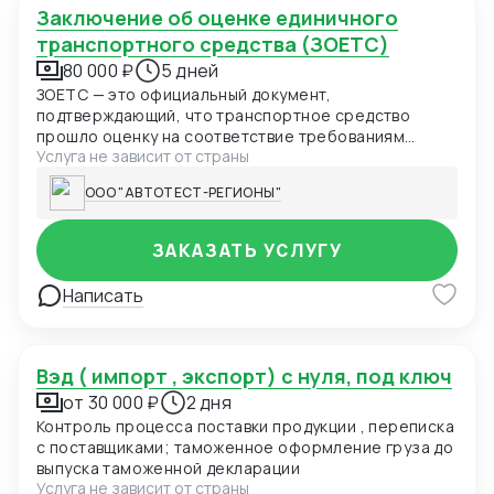
Заключение об оценке единичного
транспортного средства (ЗОЕТС)
80 000 ₽
5 дней
ЗОЕТС — это официальный документ,
подтверждающий, что транспортное средство
прошло оценку на соответствие требованиям
Услуга не зависит от страны
безопасности и может безопасно использоваться
на дорогах общего пользования в Российской
ООО "АВТОТЕСТ-РЕГИОНЫ"
Федерации. ЗОЕТС необходимо для транспортных
средств, импортируемых юридическими лицами или
индивидуальными предпринимателями (ИП), если с
ЗАКАЗАТЬ УСЛУГУ
момента выпуска транспортного средства прошло
менее 3-х лет.
Написать
вэд ( импорт , экспорт) с нуля, под ключ
от 30 000 ₽
2 дня
Контроль процесса поставки продукции , переписка
с поставщиками; таможенное оформление груза до
выпуска таможенной декларации
Услуга не зависит от страны