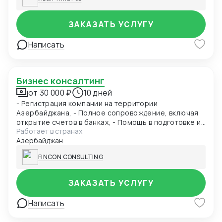
ЗАКАЗАТЬ УСЛУГУ
Написать
Бизнес консалтинг
от 30 000 ₽
10 дней
- Регистрация компании на территории
Азербайджана, - Полное сопровождение, включая
открытие счетов в банках, - Помощь в подготовке и
Работает в странах
подаче документов при получении ВНЖ -
Азербайджан
Содействие при получении разрешения на работу в
Азербайджане - Бухгалтерское сопровождение
FINCON CONSULTING
(1С), - Ведение ВЭД (договора, инвойсы, акты). -
Помощь в проведении и составлении документов
при посреднических сделках. - Получение справок,
ЗАКАЗАТЬ УСЛУГУ
лицензий и сертификатов, - Бизнес консалтинг
Написать