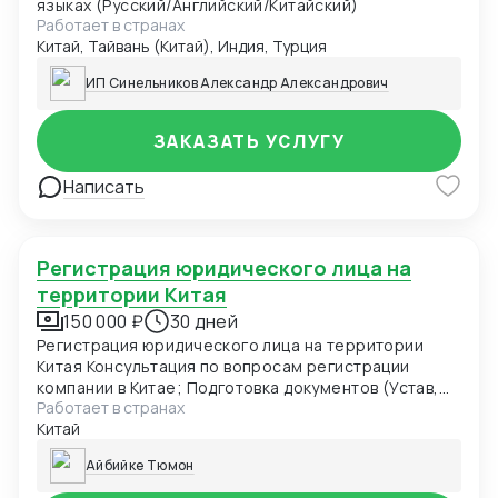
языках (Русский/Английский/Китайский)
инвестирования Международные семейные дела
Работает в странах
Признание и исполнение иностранных решений в
Китай, Тайвань (Китай), Индия, Турция
Китае Покупка, ипотека, аренда, передача
недвижимости Юридические услуги для углеродных
ИП Синельников Александр Александрович
рынков Создание системы управления углеродными
активами Слияния и поглощения в области
углеродных технологий Разработка и передача
ЗАКАЗАТЬ УСЛУГУ
углеродных активов Углеродные налоги и "зелёные"
сделки Торговля углеродными квотами (CEA,
Написать
местные квоты, CCER)
Регистрация юридического лица на
территории Китая
150 000 ₽
30 дней
Регистрация юридического лица на территории
Китая Консультация по вопросам регистрации
компании в Китае; Подготовка документов (Устав,
Работает в странах
Учредительный Договор, формы заявлений на
Китай
регистрацию компании), необходимых для
регистрации компании; Получение оригинала
Айбийке Тюмон
Лицензии Бизнес Деятельности (Business License);
Получение оригинала Сертификата о Регистрации