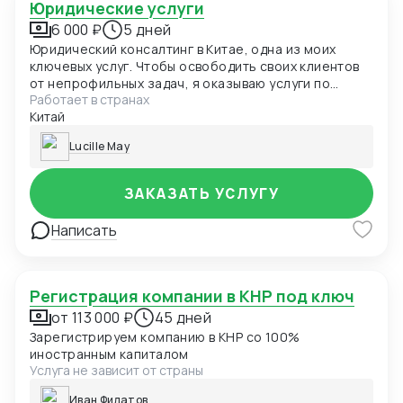
Юридические услуги
6 000 ₽
5 дней
Юридический консалтинг в Китае, одна из моих
ключевых услуг. Чтобы освободить своих клиентов
от непрофильных задач, я оказываю услуги по
Работает в странах
юридическому консультированию бизнеса. Знаю,
Китай
какие права и возможности есть у
предпринимателей в Китае и обладаю большим
Lucille May
накопленным опытом практического применения
китайских законов.
ЗАКАЗАТЬ УСЛУГУ
Написать
Регистрация компании в КНР под ключ
от 113 000 ₽
45 дней
Зарегистрируем компанию в КНР со 100%
иностранным капиталом
Услуга не зависит от страны
Иван Филатов