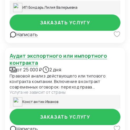
ключевых позиций
ИП Бондарь Лилия Валерьевна
ЗАКАЗАТЬ УСЛУГУ
Написать
Аудит экспортного или импортного
контракта
от 25 000 ₽
2 дня
Правовой анализ действующего или типового
контракта компании. Включение в контракт
современных оговорок: переход права
Услуга не зависит от страны
собственности, заверения и гарантии, форс-
мажор, оговорка об оплате, санкционная оговорка.
Константин Иванов
Выбор оптимального суда для контракта Адаптация
действующего ВЭД контракта под последние
изменения с учетом применимого права. Правовое
ЗАКАЗАТЬ УСЛУГУ
заключение по контракту, рекомендации по
улучшению оговорок контракта Первичный аудит
Написать