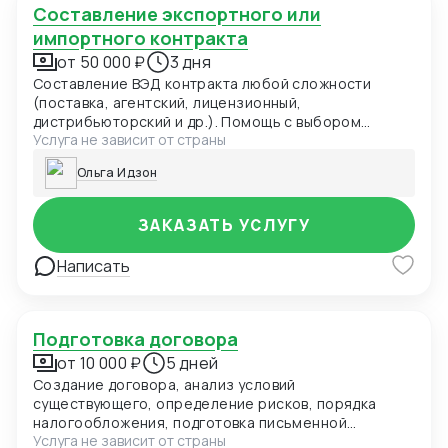
Составление экспортного или
импортного контракта
от 50 000 ₽
3 дня
Составление ВЭД контракта любой сложности
(поставка, агентский, лицензионный,
дистрибьюторский и др.). Помощь с выбором
Услуга не зависит от страны
Инкотермс. Включение в контракт положений о
переходе права собственности, заверений и
Ольга Идзон
гарантий, форс-мажоре и иных требуемых
оговорок. Выбор оптимального для контракта суда и
применимого права. Правовое заключение по
ЗАКАЗАТЬ УСЛУГУ
контракту, рекомендации по улучшению контракта.
Написать
Подготовка договора
от 10 000 ₽
5 дней
Создание договора, анализ условий
существующего, определение рисков, порядка
налогообложения, подготовка письменной
Услуга не зависит от страны
аналитической консультации с определением