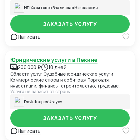
производство и испытания.
ИП Харитонов Владислав Николаевич
ЗАКАЗАТЬ УСЛУГУ
Написать
Юридические услуги в Пекине
200 000 ₽
10 дней
Области услуг Судебные юридические услуги
Коммерческие споры и арбитраж Торговля,
инвестиции, финансы, строительство, трудовые
Услуга не зависит от страны
споры Административные споры Государственные
изъятия земель, административные нарушения
Dovletnepes Urayev
Гражданские споры Брак, недвижимость, деликты,
наследство Уголовные дела Преступления
юридических лиц, экономические преступления
ЗАКАЗАТЬ УСЛУГУ
Постоянное юридическое сопровождение
Юридические услуги для государственных органов
Написать
Юридические услуги для государственных и частных
предприятий Юридические услуги для публичных