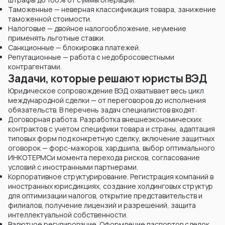
Таможенные — неверная классификация товара, занижение
таможенной стоимости.
Налоговые — двойное налогообложение, неумение
применять льготные ставки.
Санкционные — блокировка платежей.
Репутационные — работа с недобросовестными
контрагентами.
Задачи, которые решают юристы ВЭД
Юридическое сопровождение ВЭД охватывает весь цикл
международной сделки — от переговоров до исполнения
обязательств. В перечень задач специалистов входят:
Договорная работа. Разработка внешнеэкономических
контрактов с учетом специфики товара и страны, адаптация
типовых форм под конкретную сделку, включение защитных
оговорок — форс-мажоров, хардшипа, выбор оптимального
ИНКОТЕРМСи момента перехода рисков, согласование
условий с иностранными партнерами.
Корпоративное структурирование. Регистрация компаний в
иностранных юрисдикциях, создание холдинговых структур
для оптимизации налогов, открытие представительств и
филиалов, получение лицензий и разрешений, защита
интеллектуальной собственности.
Валютное регулирование. Оформление паспортов сделок,