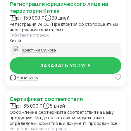
Регистрация юридического лица на
территории Китая
от 150 000 ₽
90 дней
Регистрация WFOE (Предпрития со стопроцентным
иностранным капиталом)
Работает в странах
Китай
Кристина Сучкова
ЗАКАЗАТЬ УСЛУГУ
Написать
Сертификат соответствия
от 35 000 ₽
5 дней
Оформление сертификата соответствия на Вашу
продукцию. Мы детально анализируем товар,
определяем нормативный документ, проводим все
Услуга не зависит от страны
необходимые процедуры, в том числе выезд на