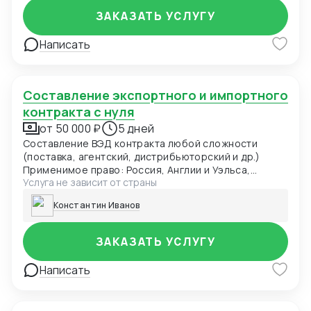
(Organization Code Certificate); Получение
ЗАКАЗАТЬ УСЛУГУ
Налогового Сертификата (Tax Certificate);
Получение разрешения на использование
Написать
иностранной валюты (Foreign exchange
registration);
Составление экспортного и импортного
контракта с нуля
от 50 000 ₽
5 дней
Составление ВЭД контракта любой сложности
(поставка, агентский, дистрибьюторский и др.)
Применимое право: Россия, Англии и Уэльса,
Услуга не зависит от страны
Швейцарии Включение в контракт современных
оговорок: переход права собственности,
Константин Иванов
заверения и гарантии, форс-мажор, оговорка об
оплате, санкционная оговорка. Выбор
оптимального суда для контракта Адаптация
ЗАКАЗАТЬ УСЛУГУ
действующего ВЭД контракта под последние
изменения с учетом применимого права. Правовое
Написать
заключение по контракту, рекомендации по
улучшению оговорок контракта