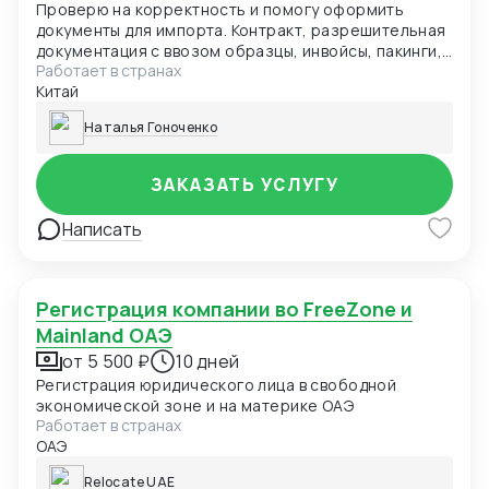
Проверю на корректность и помогу оформить
документы для импорта. Контракт, разрешительная
документация с ввозом образцы, инвойсы, пакинги,
Работает в странах
экспортные, таможенные драфты, помощь с
Китай
контролем корректных данных в ВК.
Наталья Гоноченко
ЗАКАЗАТЬ УСЛУГУ
Написать
Регистрация компании во FreeZone и
Mainland ОАЭ
от 5 500 ₽
10 дней
Регистрация юридического лица в свободной
экономической зоне и на материке ОАЭ
Работает в странах
ОАЭ
Relocate UAE