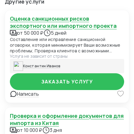
Другие услуги
Оценка санкционных рисков
экспортного или импортного проекта
от 50 000 ₽
5 дней
Составление или исправление санкционной
оговорки, которая минимизирует Ваши возможные
проблемы; Проверка клиентов с возможными
Услуга не зависит от страны
санкционными рисками ; Составление ответ для
компетентных органов (OFAC, EU, UK)
Константин Иванов
ЗАКАЗАТЬ УСЛУГУ
Написать
Проверка и оформление документов для
импорта из Китая
от 10 000 ₽
3 дня