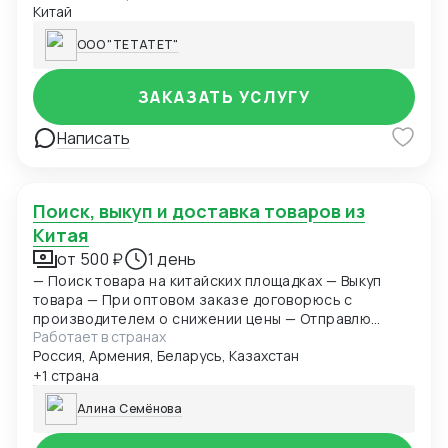
Китай
ЖД, ЖД или авто.
ООО "ТЕТАТЕТ"
ЗАКАЗАТЬ УСЛУГУ
Написать
Поиск, выкуп и доставка товаров из
Китая
от 500 ₽
1 день
— Поиск товара на китайских площадках — Выкуп
товара — При оптовом заказе договорюсь с
производителем о снижении цены — Отправлю
Работает в странах
фото/видеоотчет — Доставлю в Россию, Беларусь,
Россия, Армения, Беларусь, Казахстан
Армению, Казахстан, Кыргызстан
+1 страна
Алина Семёнова