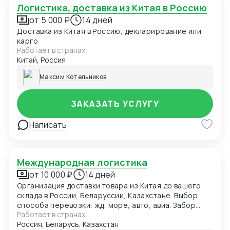
Логистика, доставка из Китая в Россию
от 5 000 ₽
14 дней
Доставка из Китая в Россию, декларирование или
карго
Работает в странах
Китай, Россия
Максим Котельников
ЗАКАЗАТЬ УСЛУГУ
Написать
Международная логистика
от 10 000 ₽
14 дней
Организация доставки товара из Китая до вашего
склада в России, Беларуссии, Казахстане. Выбор
способа перевозки: жд, море, авто, авиа. Забор
Работает в странах
груза у поставщика в Китае. Консолидация на наших
Россия, Беларусь, Казахстан
складах в Китае. Оформление экспортных