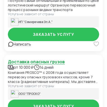
Построю самый оптимальный и приемлемый по цене
логистический маршрут Организую перевозочный
процесс разными видами транспорта
Услуга не зависит от страны
ИП "Семиречева Эл.А."
ЗАКАЗАТЬ УСЛУГУ
Написать
Доставка опасных грузов
от 10 000 ₽
14 дней
Компания PROSCO™ с 2008 года осуществляет
перевозку опасных грузов всех классов, кроме 7
класса (радиоактивные материалы). Мы доставляем
Услуга не зависит от страны
грузы автомобильным, железнодорожным, морским
и авиационным транспортом с соблюдением всех
ООО "ПРОСКО"
международных и российских требований к
обращению с опасной продукцией.
ЗАКАЗАТЬ УСЛУГУ