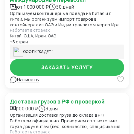
от 1 000 000 ₽
30 дней
Организуем контейнерные поезда из Китая и в
Китай. Мы организуем импорт товаров в
контейнерах из ОАЭ и Индии транзитом через Иран,
Работает в странах
а также экспортные отправки через Иран в Ирак,
Китай, США, Иран, ОАЭ
ОАЭ, Индию. Перевозим грузы из/в Иран на
балкерных судах. Импортируем и экспортируем
+5 стран
товар в Европу: автомобильным транспортом путем
ООО ГК "КАДЕТ"
перецепки (перегрузки) на границе Белоруссия-
Польша транзитом через Турцию. Экспортируем и
импортируем груз в контейнерах из Турции, Египта,
ЗАКАЗАТЬ УСЛУГУ
Израиля. Производим контейнерные перевозки
через порты Дальнего Востока (Владивосток и
Написать
Находка) из/в Китай, Южную Корею, Японию. Мы
имеем большой опыт в перевозке оборудования,
автозапчастей, инструментов, техники,
строительных материалов.
Доставка грузов в РФ с проверкой
100 000 ₽
3 дня
Организация доставки груза до склада в РФ.
Работаем официально. Проверяем соответствие
груза документам (вес, количество, спецификация),
Работает в странах
подбираем оптимальный маршрут доставки: море +