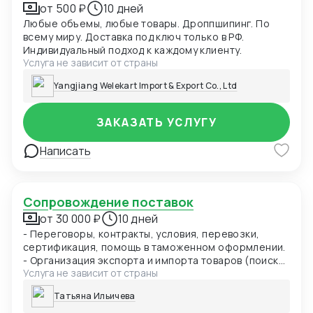
от 500 ₽
10 дней
Любые объемы, любые товары. Дроппшипинг. По
всему миру. Доставка под ключ только в РФ.
Индивидуальный подход к каждому клиенту.
Услуга не зависит от страны
Yangjiang Welekart Import & Export Co., Ltd
ЗАКАЗАТЬ УСЛУГУ
Написать
Сопровождение поставок
от 30 000 ₽
10 дней
- Переговоры, контракты, условия, перевозки,
сертификация, помощь в таможенном оформлении.
- Организация экспорта и импорта товаров (поиск
Услуга не зависит от страны
перевозчиков, просчет с/с, выгодных маршрутов и
тарифов, подготовка отгрузочных документов,
Татьяна Ильичева
работа с брокером). - Заключение договоров с