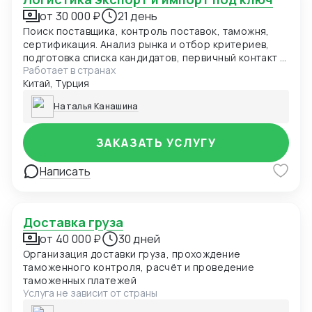
от 30 000 ₽
21 день
Поиск поставщика, контроль поставок, таможня,
сертификация. Анализ рынка и отбор критериев,
подготовка списка кандидатов, первичный контакт и
Работает в странах
сбор коммерческих предложений. Контроль
Китай, Турция
производства (план-график, соответствие
спецификациям), мониторинг логистики и статуса
Наталья Канашина
отправлений, взаимодействие с перевозчиком.
Подготовка и проверка комплектов таможенных
документов. Подача заявок, взаимодействие с
ЗАКАЗАТЬ УСЛУГУ
органом сертификации, получение сертификата/
декларации соответствия.
Написать
Доставка груза
от 40 000 ₽
30 дней
Организация доставки груза, прохождение
таможенного контроля, расчёт и проведение
таможенных платежей
Услуга не зависит от страны