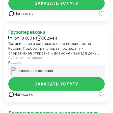
ЗАКАЗАТЬ УСЛУГУ
Написать
Грузоперевозки
от 10 000 ₽
30 дней
Организация и сопровождение перевозок по
России. Подбор транспорта под задачу и
оперативная отправка — возможен выезд в день
Работает в странах
обращения. В перспективе — расширение
Россия
географии на страны ближнего зарубежья.
Елена Шаргородская
ЗАКАЗАТЬ УСЛУГУ
Написать
Логистика экспорт и импорт под ключ