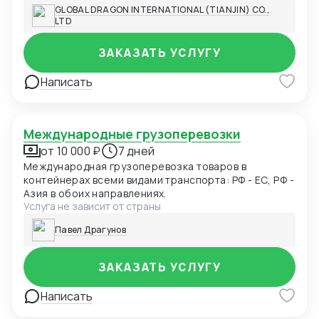
документов в Китае. Перевозка груза до склада в
GLOBAL DRAGON INTERNATIONAL (TIANJIN) CO.,
России. Отслеживание груза и информирование.
LTD
Таможенное оформление. Доставка до вашего
адреса в России.
ЗАКАЗАТЬ УСЛУГУ
Написать
Международные грузоперевозки
от 10 000 ₽
7 дней
Международная грузоперевозка товаров в
контейнерах всеми видами транспорта: РФ - ЕС, РФ -
Азия в обоих направлениях.
Услуга не зависит от страны
Павел Драгунов
ЗАКАЗАТЬ УСЛУГУ
Написать