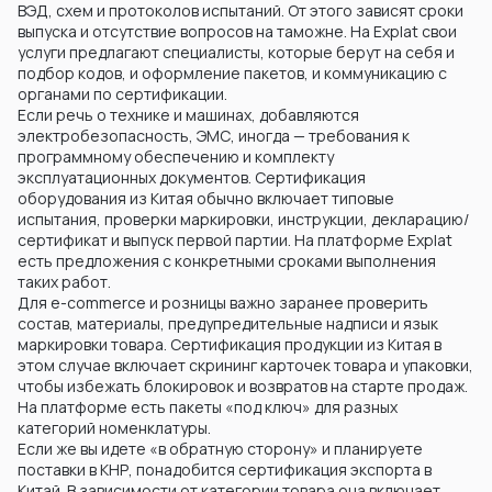
ВЭД, схем и протоколов испытаний. От этого зависят сроки
выпуска и отсутствие вопросов на таможне. На Explat свои
услуги предлагают специалисты, которые берут на себя и
подбор кодов, и оформление пакетов, и коммуникацию с
органами по сертификации.
Если речь о технике и машинах, добавляются
электробезопасность, ЭМС, иногда — требования к
программному обеспечению и комплекту
эксплуатационных документов. Сертификация
оборудования из Китая обычно включает типовые
испытания, проверки маркировки, инструкции, декларацию/
сертификат и выпуск первой партии. На платформе Explat
есть предложения с конкретными сроками выполнения
таких работ.
Для e-commerce и розницы важно заранее проверить
состав, материалы, предупредительные надписи и язык
маркировки товара. Сертификация продукции из Китая в
этом случае включает скрининг карточек товара и упаковки,
чтобы избежать блокировок и возвратов на старте продаж.
На платформе есть пакеты «под ключ» для разных
категорий номенклатуры.
Если же вы идете «в обратную сторону» и планируете
поставки в КНР, понадобится сертификация экспорта в
Китай. В зависимости от категории товара она включает