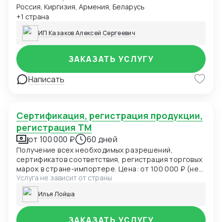
Россия, Киргизия, Армения, Беларусь
продукции, предназначенной для детей и
подростков 007 ТР ТС (детская одежда)
+1 страна
Сертификат соответствия О безопасности
ИП Казаков Алексей Сергеевич
низковольтного оборудования 004 ТР ТС
Сертификат соответствия Электромагнитная
совместимость технических средств 020 ТР ТС
ЗАКАЗАТЬ УСЛУГУ
Сертификат соответствия О БЕЗОПАСНОСТИ
КОЛЕСНЫХ ТРАНСПОРТНЫХ СРЕДСТВ 018 ТР ТС
Написать
Декларация соответствия ГОСТ, ЕАС Отказные
письма Добровольная сертификация
Сертификация, регистрация продукции,
регистрация ТМ
от 100 000 ₽
60 дней
Получение всех необходимых разрешений,
сертификатов соответствия, регистрация торговых
марок в стране-импортере. Цена: от 100 000 ₽ (не
Услуга не зависит от страны
включает расходы по оплате госпошлин и услуг
иностранных подрядчиков) Срок: 1-3 месяца
Илья Лойша
ЗАКАЗАТЬ УСЛУГУ