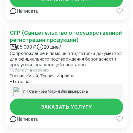
Написать
СГР (Свидетельство о государственной
регистрации продукции)
85 000 ₽
20 дней
Сопровождение и помощь в подготовки документов,
для официального подтверждения безопасности
продукции, подлежащей санитарно-
Работает в странах
эпидемиологическому надзору. СГР-обязательно
Россия, Китай, Турция, Израиль
для продажи на территории ЕАЭС (продукция,
контактирующая с пищей, детские товары,
+1 страна
косметика и др.).
ИП Савинова Мария Владимировна
ЗАКАЗАТЬ УСЛУГУ
Написать