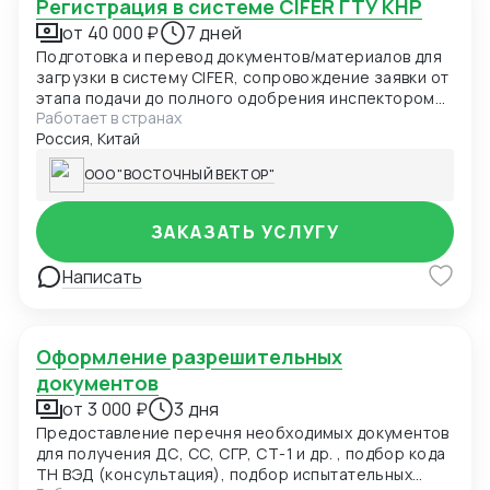
Регистрация в системе CIFER ГТУ КНР
от 40 000 ₽
7 дней
Подготовка и перевод документов/материалов для
загрузки в систему CIFER, сопровождение заявки от
этапа подачи до полного одобрения инспектором
Работает в странах
ГТУ КНР.
Россия, Китай
ООО "ВОСТОЧНЫЙ ВЕКТОР"
ЗАКАЗАТЬ УСЛУГУ
Написать
Оформление разрешительных
документов
от 3 000 ₽
3 дня
Предоставление перечня необходимых документов
для получения ДС, СС, СГР, СТ-1 и др. , подбор кода
ТН ВЭД (консультация), подбор испытательных