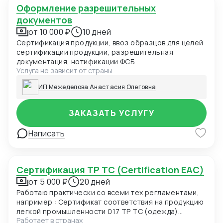
Оформление разрешительных
документов
от 10 000 ₽
10 дней
Сертификация продукции, ввоз образцов для целей
сертификации продукции, разрешительная
документация, нотификации ФСБ
Услуга не зависит от страны
ИП Межеделова Анастасия Олеговна
ЗАКАЗАТЬ УСЛУГУ
Написать
Сертификация ТР ТС (Certification EAC)
от 5 000 ₽
20 дней
Работаю практически со всеми тех регламентами,
например : Сертификат соответствия на продукцию
легкой промышленности 017 ТР ТС (одежда)
Работает в странах
Сертификат соответствия О безопасности