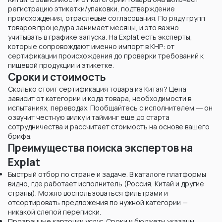
регистрацию этикетки/упаковки, подтверждение
происхождения, отраслевые согласования. По ряду групп
товаров процедура занимает месяцы, и это важно
учитывать в графике запуска. На Explat есть эксперты,
которые сопровождают именно импорт в КНР: от
сертификации происхождения до проверки требований к
пищевой продукции и этикетке.
Сроки и стоимость
Сколько стоит сертификация товара из Китая? Цена
зависит от категории и кода товара, необходимости в
испытаниях, переводах. Пообщайтесь с исполнителем ― он
озвучит честную вилку и тайминг еще до старта
сотрудничества и рассчитает стоимость на основе вашего
брифа.
Преимущества поиска экспертов на
Explat
Быстрый отбор по стране и задаче. В каталоге платформы
видно, где работает исполнитель (Россия, Китай и другие
страны). Можно воспользоваться фильтрами и
отсортировать предложения по нужной категории —
никакой слепой переписки.
Прозрачные карточки услуг. Сроки и бюджеты указаны