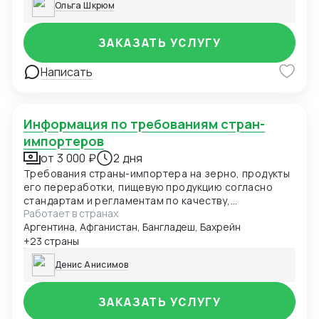
Ольга Шкрюм
ЗАКАЗАТЬ УСЛУГУ
Написать
Информация по требованиям стран-
импортеров
от 3 000 ₽
2 дня
Требования страны-импортера на зерно, продукты
его переработки, пищевую продукцию согласно
стандартам и регламентам по качеству,
Работает в странах
безопасности и иным требованиям. Данные могут
Аргентина, Афганистан, Бангладеш, Бахрейн
быть представлены в виде чек-листа, формат Excel,
pdf. Первый заказ бесплатно в рамках специального
+23 страны
предложения.
Денис Анисимов
ЗАКАЗАТЬ УСЛУГУ