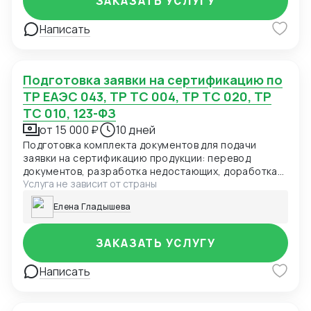
ЗАКАЗАТЬ УСЛУГУ
Написать
Подготовка заявки на сертификацию по
ТР ЕАЭС 043, ТР ТС 004, ТР ТС 020, ТР
ТС 010, 123-ФЗ
от 15 000 ₽
10 дней
Подготовка комплекта документов для подачи
заявки на сертификацию продукции: перевод
документов, разработка недостающих, доработка
Услуга не зависит от страны
технических условий, регламентов, чертежей.
Елена Гладышева
ЗАКАЗАТЬ УСЛУГУ
Написать