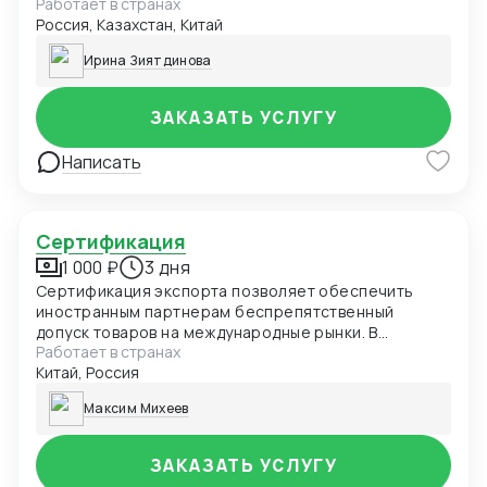
Работает в странах
лабораторий, подача заявки в центр сертификации.
Россия, Казахстан, Китай
Разработка нормативно-технической
документации: ТУ, ПС, РЭ, ОБ и др. для получения
Ирина Зиятдинова
ДС, СС, СГР и т.д.(от 5000руб)
ЗАКАЗАТЬ УСЛУГУ
Написать
Сертификация
1 000 ₽
3 дня
Сертификация экспорта позволяет обеспечить
иностранным партнерам беспрепятственный
допуск товаров на международные рынки. В
Работает в странах
зависимости от вида внешнеэкономической сделки
Китай, Россия
и характеристик продукции, получение
сертификатов, деклараций или иных документов
Максим Михеев
может носить обязательный или добровольный
характер
ЗАКАЗАТЬ УСЛУГУ