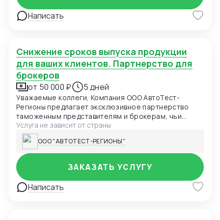
Написать
Снижение сроков выпуска продукции
для ваших клиентов. Партнерство для
брокеров
от 50 000 ₽
5 дней
Уважаемые коллеги, Компания ООО АвтоТест-
Регионы предлагает эксклюзивное партнерство
таможенным представителям и брокерам, чьи
Услуга не зависит от страны
клиенты сталкиваются с задержками из-за
оформления сертификатов ТР ТС. Мы
ООО "АВТОТЕСТ-РЕГИОНЫ"
специализируемся на ускоренном получении
сертификатов соответствия: Казахстан Киргизия
Россия Передавайте нам запросы ваших клиентов
ЗАКАЗАТЬ УСЛУГУ
на сертификацию, а мы обеспечим быстрое
решение их задачи. Вы получаете 15-20% от нашей
Написать
маржи за каждого привлеченного клиента,
укрепляя свою репутацию как надежного и
эффективного партнера.