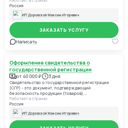
Работает в странах
необходимо оформить сертификат соответствия
Россия
ИП Доровской Максим Игоревич
ЗАКАЗАТЬ УСЛУГУ
Написать
Оформление свидетельства о
государственной регистрации
от 40 000 ₽
3 дня
Свидетельство о государственной регистрации
(СГР) - это документ, подтверждающий
безопасность продукции (товаров),
Работает в странах
удостоверяющий соответствие продукции
Россия
(товаров) единым санитарно-эпидемиологическим
и гигиеническим требованиям и выдаваемый
ИП Доровской Максим Игоревич
уполномоченным органом в области санитарно-
эпидемиологического благополучия населения по
единой форме.