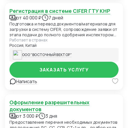
эффективного партнера.
Регистрация в системе CIFER ГТУ КНР
от 40 000 ₽
7 дней
Подготовка и перевод документов/материалов для
загрузки в систему CIFER, сопровождение заявки от
этапа подачи до полного одобрения инспектором
Работает в странах
ГТУ КНР.
Россия, Китай
ООО "ВОСТОЧНЫЙ ВЕКТОР"
ЗАКАЗАТЬ УСЛУГУ
Написать
Оформление разрешительных
документов
от 3 000 ₽
3 дня
Предоставление перечня необходимых документов
для получения ДС, СС, СГР, СТ-1 и др. , подбор кода