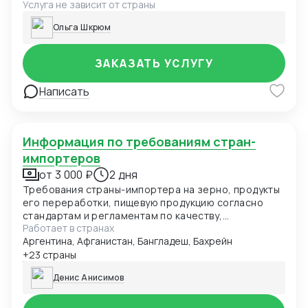
Услуга не зависит от страны
Ольга Шкрюм
ЗАКАЗАТЬ УСЛУГУ
Написать
Информация по требованиям стран-
импортеров
от 3 000 ₽
2 дня
Требования страны-импортера на зерно, продукты
его переработки, пищевую продукцию согласно
стандартам и регламентам по качеству,
Работает в странах
безопасности и иным требованиям. Данные могут
Аргентина, Афганистан, Бангладеш, Бахрейн
быть представлены в виде чек-листа, формат Excel,
pdf. Первый заказ бесплатно в рамках специального
+23 страны
предложения.
Денис Анисимов