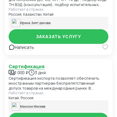
ТН ВЭД (консультация), подбор испытательных
Работает в странах
лабораторий, подача заявки в центр сертификации.
Россия, Казахстан, Китай
Разработка нормативно-технической
документации: ТУ, ПС, РЭ, ОБ и др. для получения
Ирина Зиятдинова
ДС, СС, СГР и т.д.(от 5000руб)
ЗАКАЗАТЬ УСЛУГУ
Написать
Сертификация
1 000 ₽
3 дня
Сертификация экспорта позволяет обеспечить
иностранным партнерам беспрепятственный
допуск товаров на международные рынки. В
Работает в странах
зависимости от вида внешнеэкономической сделки
Китай, Россия
и характеристик продукции, получение
сертификатов, деклараций или иных документов
Максим Михеев
может носить обязательный или добровольный
характер