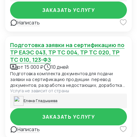
эпидемиологического благополучия населения по
единой форме.
ЗАКАЗАТЬ УСЛУГУ
Написать
Подготовка заявки на сертификацию по
ТР ЕАЭС 043, ТР ТС 004, ТР ТС 020, ТР
ТС 010, 123-ФЗ
от 15 000 ₽
10 дней
Подготовка комплекта документов для подачи
заявки на сертификацию продукции: перевод
документов, разработка недостающих, доработка
Услуга не зависит от страны
технических условий, регламентов, чертежей.
Елена Гладышева
ЗАКАЗАТЬ УСЛУГУ
Написать