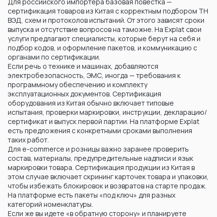
Для российского импортера базовая повестка —
сертификация товаров из Китая с корректным подбором ТН
ВЭД, схем и протоколов испытаний. От этого зависят сроки
выпуска и отсутствие вопросов на таможне. На Explat свои
услуги предлагают специалисты, которые берут на себя и
подбор кодов, и оформление пакетов, и коммуникацию с
органами по сертификации.
Если речь о технике и машинах, добавляются
электробезопасность, ЭМС, иногда — требования к
программному обеспечению и комплекту
эксплуатационных документов. Сертификация
оборудования из Китая обычно включает типовые
испытания, проверки маркировки, инструкции, декларацию/
сертификат и выпуск первой партии. На платформе Explat
есть предложения с конкретными сроками выполнения
таких работ.
Для e-commerce и розницы важно заранее проверить
состав, материалы, предупредительные надписи и язык
маркировки товара. Сертификация продукции из Китая в
этом случае включает скрининг карточек товара и упаковки,
чтобы избежать блокировок и возвратов на старте продаж.
На платформе есть пакеты «под ключ» для разных
категорий номенклатуры.
Если же вы идете «в обратную сторону» и планируете