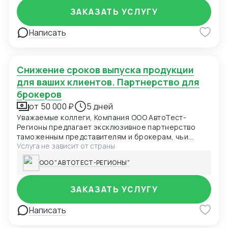
ЗАКАЗАТЬ УСЛУГУ
Написать
Снижение сроков выпуска продукции
для ваших клиентов. Партнерство для
брокеров
от 50 000 ₽
5 дней
Уважаемые коллеги, Компания ООО АвтоТест-
Регионы предлагает эксклюзивное партнерство
таможенным представителям и брокерам, чьи
Услуга не зависит от страны
клиенты сталкиваются с задержками из-за
оформления сертификатов ТР ТС. Мы
ООО "АВТОТЕСТ-РЕГИОНЫ"
специализируемся на ускоренном получении
сертификатов соответствия: Казахстан Киргизия
Россия Передавайте нам запросы ваших клиентов
ЗАКАЗАТЬ УСЛУГУ
на сертификацию, а мы обеспечим быстрое
решение их задачи. Вы получаете 15-20% от нашей
Написать
маржи за каждого привлеченного клиента,
укрепляя свою репутацию как надежного и