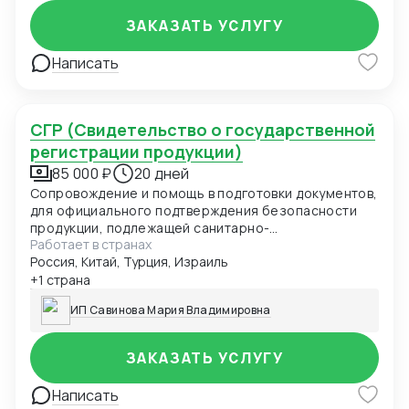
ЗАКАЗАТЬ УСЛУГУ
Написать
СГР (Свидетельство о государственной
регистрации продукции)
85 000 ₽
20 дней
Сопровождение и помощь в подготовки документов,
для официального подтверждения безопасности
продукции, подлежащей санитарно-
Работает в странах
эпидемиологическому надзору. СГР-обязательно
Россия, Китай, Турция, Израиль
для продажи на территории ЕАЭС (продукция,
контактирующая с пищей, детские товары,
+1 страна
косметика и др.).
ИП Савинова Мария Владимировна
ЗАКАЗАТЬ УСЛУГУ
Написать