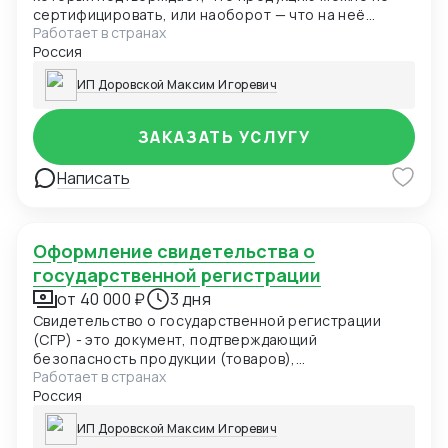
сертифицировать, или наоборот — что на неё
Работает в странах
необходимо оформить сертификат соответствия
Россия
ИП Доровской Максим Игоревич
ЗАКАЗАТЬ УСЛУГУ
Написать
Оформление свидетельства о
государственной регистрации
от 40 000 ₽
3 дня
Свидетельство о государственной регистрации
(СГР) - это документ, подтверждающий
безопасность продукции (товаров),
Работает в странах
удостоверяющий соответствие продукции
Россия
(товаров) единым санитарно-эпидемиологическим
и гигиеническим требованиям и выдаваемый
ИП Доровской Максим Игоревич
уполномоченным органом в области санитарно-