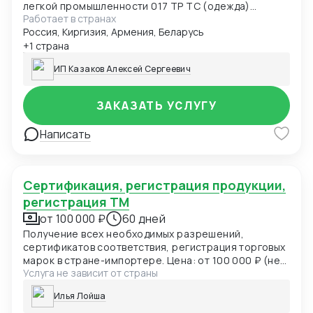
легкой промышленности 017 ТР ТС (одежда)
Работает в странах
Сертификат соответствия О безопасности
Россия, Киргизия, Армения, Беларусь
продукции, предназначенной для детей и
подростков 007 ТР ТС (детская одежда)
+1 страна
Сертификат соответствия О безопасности
ИП Казаков Алексей Сергеевич
низковольтного оборудования 004 ТР ТС
Сертификат соответствия Электромагнитная
совместимость технических средств 020 ТР ТС
ЗАКАЗАТЬ УСЛУГУ
Сертификат соответствия О БЕЗОПАСНОСТИ
КОЛЕСНЫХ ТРАНСПОРТНЫХ СРЕДСТВ 018 ТР ТС
Написать
Декларация соответствия ГОСТ, ЕАС Отказные
письма Добровольная сертификация
Сертификация, регистрация продукции,
регистрация ТМ
от 100 000 ₽
60 дней
Получение всех необходимых разрешений,
сертификатов соответствия, регистрация торговых
марок в стране-импортере. Цена: от 100 000 ₽ (не
Услуга не зависит от страны
включает расходы по оплате госпошлин и услуг
иностранных подрядчиков) Срок: 1-3 месяца
Илья Лойша