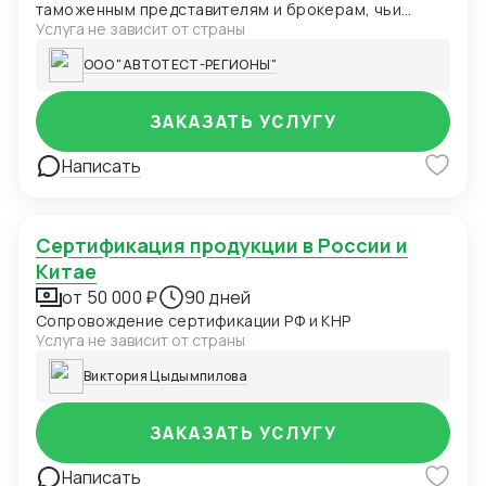
таможенным представителям и брокерам, чьи
Услуга не зависит от страны
клиенты сталкиваются с задержками из-за
оформления сертификатов ТР ТС. Мы
ООО "АВТОТЕСТ-РЕГИОНЫ"
специализируемся на ускоренном получении
сертификатов соответствия: Казахстан Киргизия
Россия Передавайте нам запросы ваших клиентов
ЗАКАЗАТЬ УСЛУГУ
на сертификацию, а мы обеспечим быстрое
решение их задачи. Вы получаете 15-20% от нашей
Написать
маржи за каждого привлеченного клиента,
укрепляя свою репутацию как надежного и
эффективного партнера.
Сертификация продукции в России и
Китае
от 50 000 ₽
90 дней
Сопровождение сертификации РФ и КНР
Услуга не зависит от страны
Виктория Цыдымпилова
ЗАКАЗАТЬ УСЛУГУ
Написать