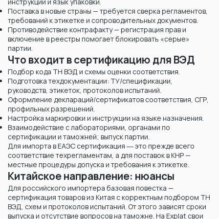
инструкции и язык упаковки.
Поставка в новые страны — требуется сверка регламентов,
требований к этикетке и сопроводительных документов.
Противодействие контрафакту — регистрация прав и
включение в реестры помогает блокировать «серые»
партии.
Что входит в сертификацию для ВЭД
Подбор кода ТН ВЭД и схемы оценки соответствия.
Подготовка техдокументации: ТУ/спецификации,
руководств, этикеток, протоколов испытаний.
Оформление деклараций/сертификатов соответствия, СГР,
профильных разрешений.
Настройка маркировки и инструкции на языке назначения.
Взаимодействие с лабораториями, органами по
сертификации и таможней; выпуск партии.
Для импорта в ЕАЭС сертификация ― это прежде всего
соответствие техрегламентам, а для поставок в КНР —
местные процедуры допуска и требования к этикетке.
Китайское направление: нюансы
Для российского импортера базовая повестка —
сертификация товаров из Китая с корректным подбором ТН
ВЭД, схем и протоколов испытаний. От этого зависят сроки
выпуска и отсутствие вопросов на таможне. На Explat свои