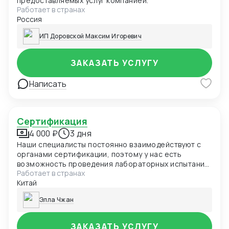
предоставляемых услуг компанией.
Работает в странах
Россия
ИП Доровской Максим Игоревич
ЗАКАЗАТЬ УСЛУГУ
Написать
Сертификация
4 000 ₽
3 дня
Наши специалисты постоянно взаимодействуют с
органами сертификации, поэтому у нас есть
возможность проведения лабораторных испытаний
Работает в странах
и оформления документов в кратчайшие сроки.
Китай
Элла Чжан
ЗАКАЗАТЬ УСЛУГУ