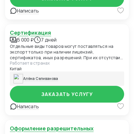
Написать
Сертификация
5 000 ₽
7 дней
Отдельные виды товаров могут поставляться на
экспорт только при наличии лицензий,
сертификатов, иных разрешений. При их отсутствии
Работает в странах
товар не пропустят таможенные органы России, а
Китай
нарушителя привлекут к ответственности. В
частности, разрешения нужны для вывоза
Алёна Селиванова
продукции двойного назначения, на товары под
фитосанитарным контролем
ЗАКАЗАТЬ УСЛУГУ
Написать
Оформление разрешительных