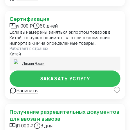
Сертификация
4 000 ₽
60 дней
Если вы намерены заняться экпортом товаров в
Китай, то нужно понимать, что при оформлении
импорта в КНР на определенные товары
Работает в странах
необходима сертификация происхождения в
Китай
соответствии с требованиями Главного
государственного управления Китая по надзору за
Лимин Чжан
качеством, инспекции и карантину, а при импорте
продуктов питания необходимо пройти
обязательную процедуру сертификации этикетки и
ЗАКАЗАТЬ УСЛУГУ
упаковки, которая займет несколько месяцев.
Написать
Получение разрешительных документов
для ввоза и вывоза
11 000 ₽
3 дня