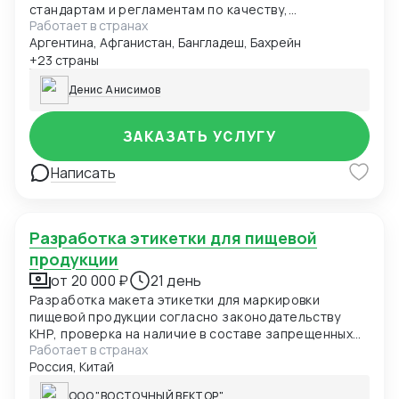
стандартам и регламентам по качеству,
Работает в странах
безопасности и иным требованиям. Данные могут
Аргентина, Афганистан, Бангладеш, Бахрейн
быть представлены в виде чек-листа, формат Excel,
pdf. Первый заказ бесплатно в рамках специального
+23 страны
предложения.
Денис Анисимов
ЗАКАЗАТЬ УСЛУГУ
Написать
Разработка этикетки для пищевой
продукции
от 20 000 ₽
21 день
Разработка макета этикетки для маркировки
пищевой продукции согласно законодательству
КНР, проверка на наличие в составе запрещенных
Работает в странах
элементов
Россия, Китай
ООО "ВОСТОЧНЫЙ ВЕКТОР"