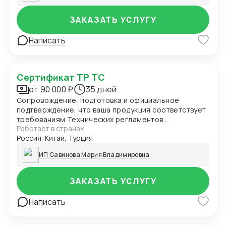
ЗАКАЗАТЬ УСЛУГУ
Написать
Сертификат ТР ТС
от 90 000 ₽
35 дней
Сопровождение, подготовка и официальное
подтверждение, что ваша продукция соответствует
требованиям Технических регламентов
Работает в странах
Таможенного союза (ЕАЭС). Обязателен для ввоза
Россия, Китай, Турция
и продажи товаров в России и странах ЕАЭС.
ИП Савинова Мария Владимировна
ЗАКАЗАТЬ УСЛУГУ
Написать