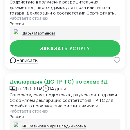
Содействие в получении разрешительных
документов, необходимых для ввоза или вывоза
товара: Декларации о соответствии Сертификаты
Работает в странах
соответствия Свидетельства о государственной
Россия
регистрации Идентификационные заключения
ФСТЭК Лицензии
Дарья Мартынова
ЗАКАЗАТЬ УСЛУГУ
Написать
Декларация (ДС ТР ТС) по схеме 3Д
от 25 000 ₽
14 дней
Сопровождение, подготовка документов, под ключ.
Оформляем декларацию соответствия ТР ТС для
серийного производства с испытаниями в
Работает в странах
аккредитованной лабораторией и контролем
Россия
производства.
ИП Савинова Мария Владимировна