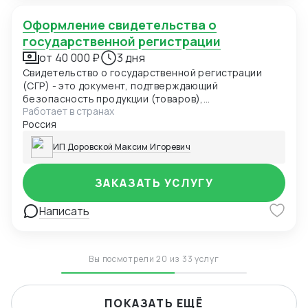
Оформление свидетельства о
государственной регистрации
от 40 000 ₽
3 дня
Свидетельство о государственной регистрации
(СГР) - это документ, подтверждающий
безопасность продукции (товаров),
Работает в странах
удостоверяющий соответствие продукции
Россия
(товаров) единым санитарно-эпидемиологическим
и гигиеническим требованиям и выдаваемый
ИП Доровской Максим Игоревич
уполномоченным органом в области санитарно-
эпидемиологического благополучия населения по
единой форме.
ЗАКАЗАТЬ УСЛУГУ
Написать
Вы посмотрели 20 из 33 услуг
ПОКАЗАТЬ ЕЩЁ