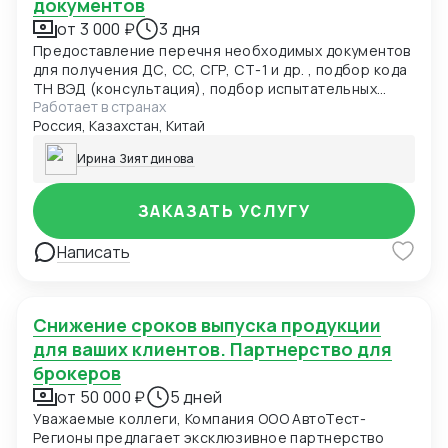
документов
от 3 000 ₽
3 дня
Предоставление перечня необходимых документов
для получения ДС, СС, СГР, СТ-1 и др. , подбор кода
ТН ВЭД (консультация), подбор испытательных
Работает в странах
лабораторий, подача заявки в центр сертификации.
Россия, Казахстан, Китай
Разработка нормативно-технической
документации: ТУ, ПС, РЭ, ОБ и др. для получения
Ирина Зиятдинова
ДС, СС, СГР и т.д.(от 5000руб)
ЗАКАЗАТЬ УСЛУГУ
Написать
Снижение сроков выпуска продукции
для ваших клиентов. Партнерство для
брокеров
от 50 000 ₽
5 дней
Уважаемые коллеги, Компания ООО АвтоТест-
Регионы предлагает эксклюзивное партнерство