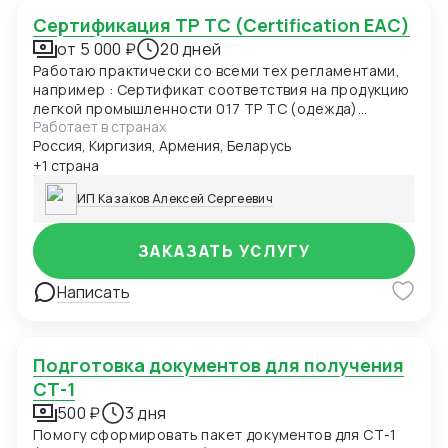
Сертификация ТР ТС (Certification EAC)
от 5 000 ₽
20 дней
Работаю практически со всеми тех регламентами,
например : Сертификат соответствия на продукцию
легкой промышленности 017 ТР ТС (одежда)
Работает в странах
Сертификат соответствия О безопасности
Россия, Киргизия, Армения, Беларусь
продукции, предназначенной для детей и
подростков 007 ТР ТС (детская одежда)
+1 страна
Сертификат соответствия О безопасности
ИП Казаков Алексей Сергеевич
низковольтного оборудования 004 ТР ТС
Сертификат соответствия Электромагнитная
совместимость технических средств 020 ТР ТС
ЗАКАЗАТЬ УСЛУГУ
Сертификат соответствия О БЕЗОПАСНОСТИ
КОЛЕСНЫХ ТРАНСПОРТНЫХ СРЕДСТВ 018 ТР ТС
Написать
Декларация соответствия ГОСТ, ЕАС Отказные
письма Добровольная сертификация
Подготовка документов для получения
СТ-1
500 ₽
3 дня
Помогу сформировать пакет документов для СТ-1