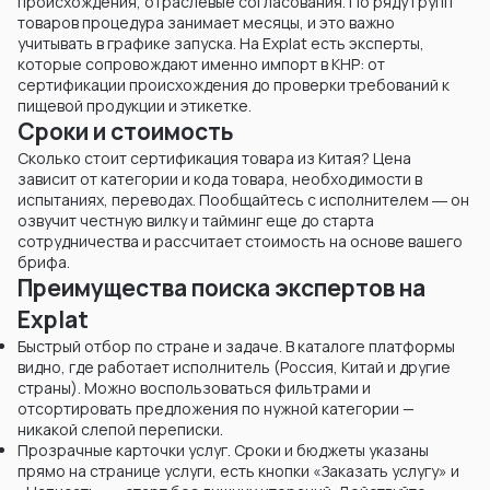
происхождения, отраслевые согласования. По ряду групп
товаров процедура занимает месяцы, и это важно
учитывать в графике запуска. На Explat есть эксперты,
которые сопровождают именно импорт в КНР: от
сертификации происхождения до проверки требований к
пищевой продукции и этикетке.
Сроки и стоимость
Сколько стоит сертификация товара из Китая? Цена
зависит от категории и кода товара, необходимости в
испытаниях, переводах. Пообщайтесь с исполнителем ― он
озвучит честную вилку и тайминг еще до старта
сотрудничества и рассчитает стоимость на основе вашего
брифа.
Преимущества поиска экспертов на
Explat
Быстрый отбор по стране и задаче. В каталоге платформы
видно, где работает исполнитель (Россия, Китай и другие
страны). Можно воспользоваться фильтрами и
отсортировать предложения по нужной категории —
никакой слепой переписки.
Прозрачные карточки услуг. Сроки и бюджеты указаны
прямо на странице услуги, есть кнопки «Заказать услугу» и