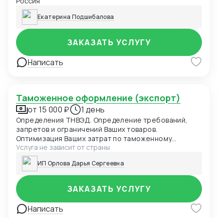
Россия
Екатерина Подшибалова
ЗАКАЗАТЬ УСЛУГУ
Написать
Таможенное оформление (экспорт)
от 15 000 ₽
1 день
Определения ТНВЭД. Определение требований,
запретов и ограничений Ваших товаров.
Оптимизация Ваших затрат по таможенному
Услуга не зависит от страны
оформлению. Расчет таможенных пошлин/налогов.
Подготовка и подача ДТ в таможенные органы
ИП Орлова Дарья Сергеевна
ЗАКАЗАТЬ УСЛУГУ
Написать