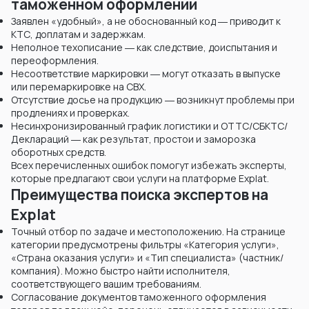
таможенном оформлении
Заявлен «удобный», а не обоснованный код ― приводит к
KТС, доплатам и задержкам.
Неполное техописание ― как следствие, доиспытания и
переоформления.
Несоответствие маркировки ― могут отказать в выпуске
или перемаркировке на СВХ.
Отсутствие досье на продукцию ― возникнут проблемы при
продлениях и проверках.
Несинхронизированный график логистики и ОТТС/СБКТС/
Деклараций ― как результат, простои и заморозка
оборотных средств.
Всех перечисленных ошибок помогут избежать эксперты,
которые предлагают свои услуги на платформе Explat.
Преимущества поиска экспертов на
Explat
Точный отбор по задаче и местоположению. На странице
категории предусмотрены фильтры «Категория услуги»,
«Страна оказания услуги» и «Тип специалиста» (частник/
компания). Можно быстро найти исполнителя,
соответствующего вашим требованиям.
Согласование документов таможенного оформления