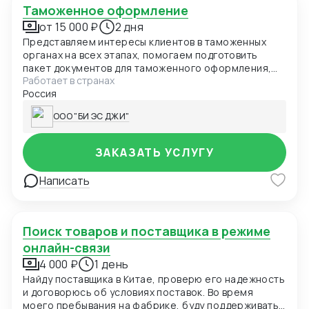
Таможенное оформление
от 15 000 ₽
2 дня
Представляем интересы клиентов в таможенных
органах на всех этапах, помогаем подготовить
пакет документов для таможенного оформления,
Работает в странах
содействуем в сертификации, производим расчет
Россия
таможенных платежей, обеспечиваем хранение
грузов, дальнейшую доставку.
ООО "БИ ЭС ДЖИ"
ЗАКАЗАТЬ УСЛУГУ
Написать
Поиск товаров и поставщика в режиме
онлайн-связи
4 000 ₽
1 день
Найду поставщика в Китае, проверю его надежность
и договорюсь об условиях поставок. Во время
моего пребывания на фабрике, буду поддерживать