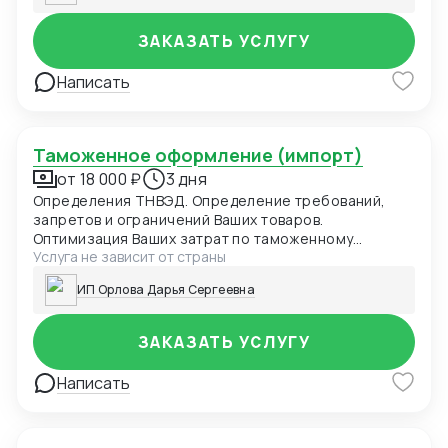
ЗАКАЗАТЬ УСЛУГУ
Написать
Таможенное оформление (импорт)
от 18 000 ₽
3 дня
Определения ТНВЭД. Определение требований,
запретов и ограничений Ваших товаров.
Оптимизация Ваших затрат по таможенному
Услуга не зависит от страны
оформлению. Расчет таможенных пошлин/налогов.
Подготовка и подача ДТ в таможенные органы.
ИП Орлова Дарья Сергеевна
ЗАКАЗАТЬ УСЛУГУ
Написать