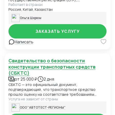
Работает в странах
регистрационных удостоверений (РУ).
Россия, Китай, Казахстан
Консультации по вопросам их получения и
определению категории товара. Оказываю помощь
Ольга Шкрюм
в переводе документов и в их подготовке для
оформления соответствующих сертификатов
ЗАКАЗАТЬ УСЛУГУ
Написать
Свидетельство о безопасности
конструкции транспортных средств
(СБКТС)
от 25 000 ₽
2 дня
СБКТС — это официальный документ,
подтверждающий, что транспортное средство
прошло оценку на соответствие требованиям
Услуга не зависит от страны
безопасности и может безопасно использоваться
на дорогах общего пользования в Российской
ООО "АВТОТЕСТ-РЕГИОНЫ"
Федерации.