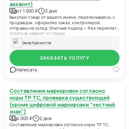
аккаунт)
от 1 000 ₽
3 дня
Выкупаю товар от вашего имени, переписываюсь с
продавцом, оформляю заказ, контролирую
отправку на склад. Опытный подход — без переплат
Услуга не зависит от страны
и рисков (5% от суммы выкупа)
Эмир Курсантов
ЗАКАЗАТЬ УСЛУГУ
Написать
Составление маркировки согласно
норм ТР ТС, проверка существующей
(кроме цифровой маркировки "честный
знак")
4 000 ₽
2 дня
Составление маркировки согласно норм ТР ТС,