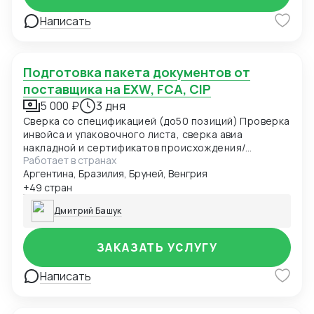
Написать
Подготовка пакета документов от
поставщика на EXW, FCA, CIP
5 000 ₽
3 дня
Сверка со спецификацией (до50 позиций) Проверка
инвойса и упаковочного листа, сверка авиа
накладной и сертификатов происхождения/
Работает в странах
качества Производителя
Аргентина, Бразилия, Бруней, Венгрия
+49 стран
Дмитрий Башук
ЗАКАЗАТЬ УСЛУГУ
Написать