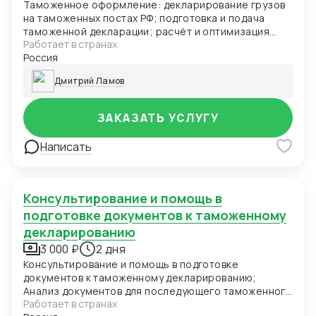
Таможенное оформление: декларирование грузов
на таможенных постах РФ; подготовка и подача
таможенной декларации; расчёт и оптимизация
Работает в странах
таможенных платежей; сопровождение при
Россия
досмотрах и проверках; работа с разрешительной
документацией (сертификаты, СГР и др.).
Дмитрий Ламов
ЗАКАЗАТЬ УСЛУГУ
Написать
Консультирование и помощь в
подготовке документов к таможенному
декларированию
3 000 ₽
2 дня
Консультирование и помощь в подготовке
документов к таможенному декларированию;
Анализ документов для последующего таможенного
Работает в странах
декларирования