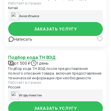
Работает в странах
связь с вами через видеосвязь. Буду вести
Китай
переговоры с производителями на китайском
языке, мгновенно передавая вам информацию и
Анна Ильина
задавая нужные вопросы.
ЗАКАЗАТЬ УСЛУГУ
Написать
Подбор кода ТН ВЭД
от 500 ₽
1 день
Подбор кода ТН ВЭД после предоставления
полного описания товара, включая предоставление
технической информации при необходимости
Работает в странах
Россия
Игорь Никитин
ЗАКАЗАТЬ УСЛУГУ