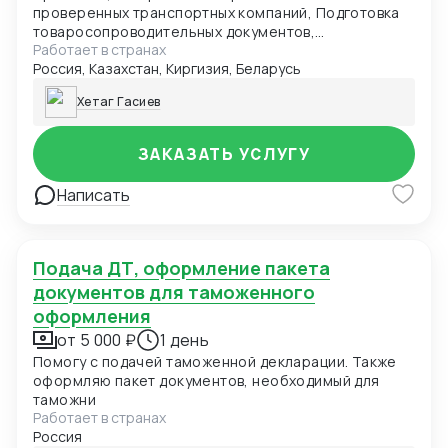
проверенных транспортных компаний, Подготовка
товаросопроводительных документов,
Работает в странах
прохождение таможенного оформления в РФ и
Россия, Казахстан, Киргизия, Беларусь
станах участниц ЕАЭС, отслеживание перевозки
товара до доставки его получателем.
Хетаг Гасиев
ЗАКАЗАТЬ УСЛУГУ
Написать
Подача ДТ, оформление пакета
документов для таможенного
оформления
от 5 000 ₽
1 день
Помогу с подачей таможенной декларации. Также
оформляю пакет документов, необходимый для
таможни
Работает в странах
Россия