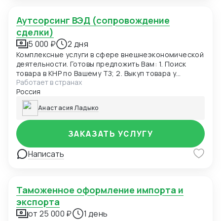
Аутсорсинг ВЭД (сопровождение
сделки)
5 000 ₽
2 дня
Комплексные услуги в сфере внешнеэкономической
деятельности. Готовы предложить Вам: 1. Поиск
товара в КНР по Вашему ТЗ; 2. Выкуп товара у
Работает в странах
иностранного поставщика напрямую или помощь в
Россия
выкупе товара; 3. Расчёт выгодного маршрута
международной перевозки любым видом
Анастасия Ладыко
транспорта в режиме «от двери до двери; 4.
Гарантии официального и безопасного
прохождение границы ЕАЭС;
ЗАКАЗАТЬ УСЛУГУ
Написать
Таможенное оформление импорта и
экспорта
от 25 000 ₽
1 день