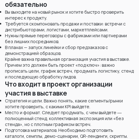
обязательно
Вы выходите на новый рынок и хотите быстро проверить
интерес к продукту.
Требуется скомпоновать продажи и поставки: встречи с
дистрибьюторами, логистами, маркетплейсами.
Нужны прямые переговоры с фабриками или партнерами
без лишних посредников.
В планах — запуск линейки и сбор предзаказов с
демонстрацией образцов.
Крайне важна правильная организация участия в выставке.
Причем это должен быть проект «под ключ»: важно
прописать цели, график встреч, продумать логистику, стенд
и последующую обработку лидов.
Что входит в проект организации
участия в выставке
Стратегия и цели. Важно понять, какие сегменты/рынки
хотите проверить, с какими KPI выйдете.
Место и формат. Следует продумать, с чем выйдете ―
полноценный стенд, коллективная экспозиция или «без
стенда», но с плотным графиком встреч.
Подготовка материалов. Необходимо подготовить
каталоги, семплы, демо-сценарии, QR-лендинги, скрипты.