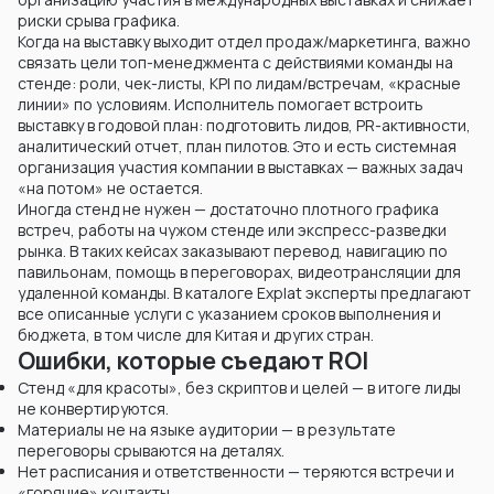
риски срыва графика.
Когда на выставку выходит отдел продаж/маркетинга, важно
связать цели топ-менеджмента с действиями команды на
стенде: роли, чек-листы, KPI по лидам/встречам, «красные
линии» по условиям. Исполнитель помогает встроить
выставку в годовой план: подготовить лидов, PR-активности,
аналитический отчет, план пилотов. Это и есть системная
организация участия компании в выставках — важных задач
«на потом» не остается.
Иногда стенд не нужен — достаточно плотного графика
встреч, работы на чужом стенде или экспресс-разведки
рынка. В таких кейсах заказывают перевод, навигацию по
павильонам, помощь в переговорах, видеотрансляции для
удаленной команды. В каталоге Explat эксперты предлагают
все описанные услуги с указанием сроков выполнения и
бюджета, в том числе для Китая и других стран.
Ошибки, которые съедают ROI
Стенд «для красоты», без скриптов и целей — в итоге лиды
не конвертируются.
Материалы не на языке аудитории — в результате
переговоры срываются на деталях.
Нет расписания и ответственности — теряются встречи и
«горячие» контакты.