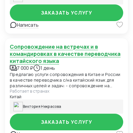
ЗАКАЗАТЬ УСЛУГУ
Написать
Сопровождение на встречах и в
командировках в качестве переводчика
китайского языка
7 000 ₽
1 день
Предлагаю услуги сопровождения в Китае и России
в качестве переводчика с/на китайский язык для
различных целей и задач: - сопровождение на
Работает в странах
выставках и в командировках; - ведение
Китай
переговоров с партнерами/поставщиками/
клиентами; - сопровождение при посещении
Виктория Некрасова
оптовых рынков, закупки. Вам необходимо решить,
на какое количество дней или часов вы заказываете
мою услугу. Оплата почасовая. Трансферы и
ЗАКАЗАТЬ УСЛУГУ
проживание оплачиваются заказчиком отдельно