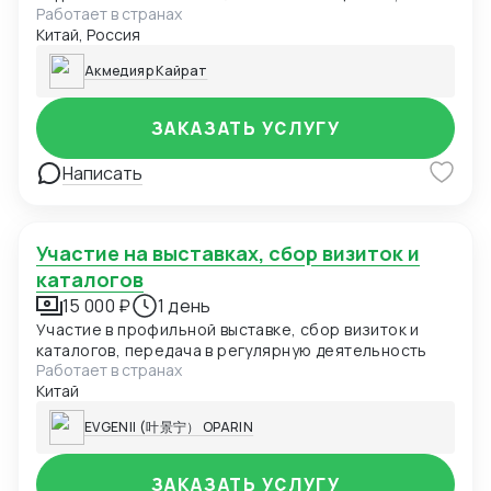
Работает в странах
вы могли полностью сосредоточиться на бизнес-
Китай, Россия
целях.
Акмедияр Кайрат
ЗАКАЗАТЬ УСЛУГУ
Написать
Участие на выставках, сбор визиток и
каталогов
15 000 ₽
1 день
Участие в профильной выставке, сбор визиток и
каталогов, передача в регулярную деятельность
Работает в странах
Китай
EVGENII (叶景宁） OPARIN
ЗАКАЗАТЬ УСЛУГУ