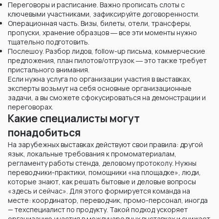
Переговоры и расписание. Важно прописать слоты с
ключевыми участниками, зафиксируйте договоренности.
Операционная часть. Визы, билеты, отели, трансферы,
пропуски, хранение образцов ― все эти моменты нужно
тщательно подготовить.
Послешоу. Разбор лидов, follow-up письма, коммерческие
предложения, план пилотов/отгрузок ― это также требует
пристального внимания.
Если нужна услуга по организации участия в выставках,
эксперты возьмут на себя основные организационные
задачи, а вы сможете сфокусироваться на демонстрации и
переговорах.
Какие специалисты могут
понадобиться
На зарубежных выставках действуют свои правила: другой
язык, локальные требования к промоматериалам,
регламенту работы стенда, деловому протоколу. Нужны
переводчики-практики, помощники «на площадке», люди,
которые знают, как решать бытовые и деловые вопросы
«здесь и сейчас». Для этого формируется команда на
месте: координатор, переводчик, промо-персонал, иногда
— техспециалист по продукту. Такой подход ускоряет
организацию участия в международных выставках и снижает