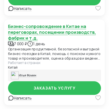
Написать
Бизнес-сопровождение в Китае на
переговорах, посещении производств,
фабрик и т.д.
7 000 ₽
1 день
Организация продуктивной, безопасной и выгодной
бизнес-поездки в Китай, помощь с поиском нужного
товар и производителя, оценка образцов и ведение
Работает в странах
переговоров на китайском языке, также добьюсь
Китай
подходящих условий и доведу сделку до
завершения.
Илья Фомин
ЗАКАЗАТЬ УСЛУГУ
Написать