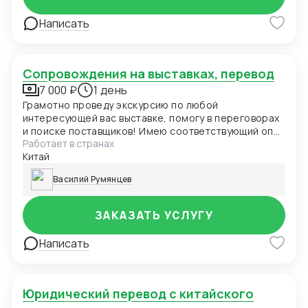
Написать
Сопровождения на выставках, перевод
7 000 ₽
1 день
Грамотно проведу экскурсию по любой
интересующей вас выставке, помогу в переговорах
и поиске поставщиков! Имею соответствующий опыт
Работает в странах
и хороший набор лексики для общения.
Китай
Василий Румянцев
ЗАКАЗАТЬ УСЛУГУ
Написать
Юридический перевод с китайского