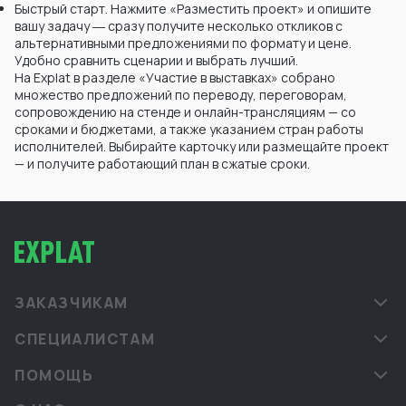
Быстрый старт. Нажмите «Разместить проект» и опишите
вашу задачу ― сразу получите несколько откликов с
альтернативными предложениями по формату и цене.
Удобно сравнить сценарии и выбрать лучший.
На Explat в разделе «Участие в выставках» собрано
множество предложений по переводу, переговорам,
сопровождению на стенде и онлайн-трансляциям — со
сроками и бюджетами, а также указанием стран работы
исполнителей. Выбирайте карточку или размещайте проект
— и получите работающий план в сжатые сроки.
ЗАКАЗЧИКАМ
СПЕЦИАЛИСТАМ
ПОМОЩЬ