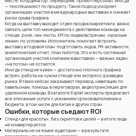
месте: координатор, переводчик, промо-персонал, иногда
— техспециалист по продукту. Такой подход ускоряет
организацию участия в международных выставках и снижает
риски срыва графика.
Когда на выставку выходит отдел продаж/маркетинга, важно
связать цели топ-менеджмента с действиями команды на
стенде: роли, чек-листы, KPI по лидам/встречам, «красные
линии» по условиям. Исполнитель помогает встроить
выставку в годовой план: подготовить лидов, PR-активности,
аналитический отчет, план пилотов. Это и есть системная
организация участия компании в выставках — важных задач
«на потом» не остается.
Иногда стенд не нужен — достаточно плотного графика
встреч, работы на чужом стенде или экспресс-разведки
рынка. В таких кейсах заказывают перевод, навигацию по
павильонам, помощь в переговорах, видеотрансляции для
удаленной команды. В каталоге Explat эксперты предлагают
все описанные услуги с указанием сроков выполнения и
бюджета, в том числе для Китая и других стран.
Ошибки, которые съедают ROI
Стенд «для красоты», без скриптов и целей — в итоге лиды
не конвертируются.
Материалы не на языке аудитории — в результате