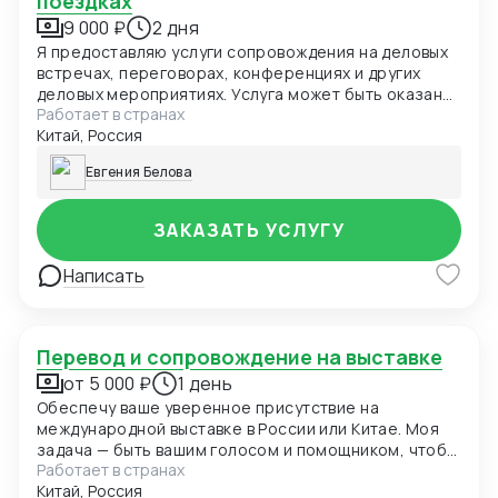
поездках
9 000 ₽
2 дня
Я предоставляю услуги сопровождения на деловых
встречах, переговорах, конференциях и других
деловых мероприятиях. Услуга может быть оказана
Работает в странах
в любом городе России или Китая с возможностью
Китай, Россия
организации трансфера.
Евгения Белова
ЗАКАЗАТЬ УСЛУГУ
Написать
Перевод и сопровождение на выставке
от 5 000 ₽
1 день
Обеспечу ваше уверенное присутствие на
международной выставке в России или Китае. Моя
задача — быть вашим голосом и помощником, чтобы
Работает в странах
вы могли полностью сосредоточиться на бизнес-
Китай, Россия
целях.