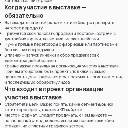
контекст вашей отрасли.
Когда участие в выставке —
обязательно
Вы выходите на новый рынок и хотите быстро проверить
интерес к продукту.
Требуется скомпоновать продажи и поставки: встречи с
дистрибьюторами, логистами, маркетплейсами.
Нужны прямые переговоры с фабриками или партнерами
без лишних посредников.
В планах — запуск линейки и сбор предзаказов с
демонстрацией образцов.
Крайне важна правильная организация участия в выставке.
Причем это должен быть проект «под ключ»: важно
прописать цели, график встреч, продумать логистику, стенд
и последующую обработку лидов.
Что входит в проект организации
участия в выставке
Стратегия и цели. Важно понять, какие сегменты/рынки
хотите проверить, с какими KPI выйдете.
Место и формат. Следует продумать, с чем выйдете ―
полноценный стенд, коллективная экспозиция или «без
стенда», но с плотным графиком встреч.