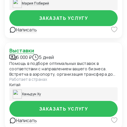
Мария Поберий
ЗАКАЗАТЬ УСЛУГУ
Написать
Выставки
6 000 ₽
5 дней
Помощь в подборе оптимальных выставок в
соответствии с направлением вашего бизнеса.
Встретча в аэропорту, организация трансфера до
Работает в странах
отеля/выставочного центра Сопровождение на
Китай
выставку, предоставим квалифицированного
сотрудника Проведение переговоров с
Ханьдун Ху
участниками выставки Отправка рекламно-
информационного материала (буклеты, каталоги,
прайс-листы и другие материалы) и образцы на ваш
ЗАКАЗАТЬ УСЛУГУ
адрес (стоимость доставки не включена в
стоимость услуг) Посещение с вами оптовых
Написать
рынков.