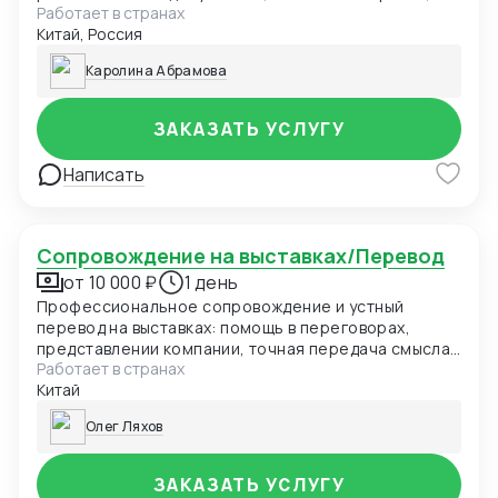
Работает в странах
презентации, технические спецификации и другие.
Китай, Россия
Каролина Абрамова
ЗАКАЗАТЬ УСЛУГУ
Написать
Сопровождение на выставках/Перевод
от 10 000 ₽
1 день
Профессиональное сопровождение и устный
перевод на выставках: помощь в переговорах,
представлении компании, точная передача смысла
Работает в странах
и установление доверия с партнёрами. Китайский-
Китай
русский
Олег Ляхов
ЗАКАЗАТЬ УСЛУГУ