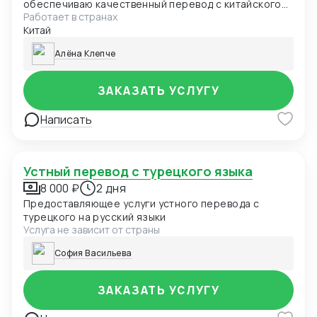
обеспечиваю качественный перевод с китайского
Работает в странах
на русский и наоборот, чтобы обеспечить полное
Китай
взаимопонимание между клиентами разных культур
и языков. Устный перевод может быть оказан как
Алёна Клепче
лично, так и в формате онлайн-конференций.
ЗАКАЗАТЬ УСЛУГУ
Написать
Устный перевод с турецкого языка
8 000 ₽
2 дня
Предоставляющее услуги устного перевода с
турецкого на русский языки
Услуга не зависит от страны
София Васильева
ЗАКАЗАТЬ УСЛУГУ