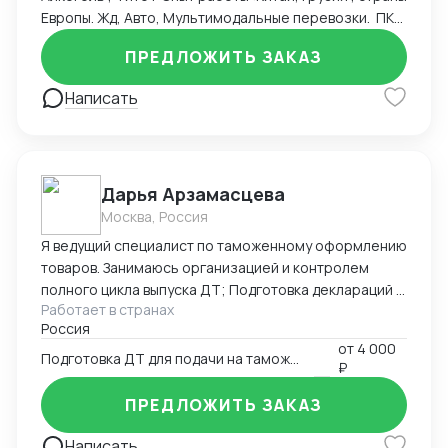
Европы. Жд, Авто, Мультимодальные перевозки. ПКТ
, ПЛП , Владивосток , Новороссийск , жд станции
ПРЕДЛОЖИТЬ ЗАКАЗ
Москвы, авто терминалы. Альта Софт, Такса , ЛК ФТС
. ТНВЭД , Инвойс, Спецификация , Упаковочный лист
Написать
Проверка торговых марок Контракты ВЭД
Транспортные договора Складские договора
Честный знак Опыт: начальник отдела ВЭД, старший
менеджер
Дарья Арзамасцева
Москва, Россия
Я ведущий специалист по таможенному оформлению
товаров. Занимаюсь организацией и контролем
полного цикла выпуска ДТ; Подготовка деклараций в
Работает в странах
режиме экспорта ,импорта, реэкспорта
Россия
лекарственных средств и медицинский изделий, так
от
4 000
же импорт медицинского оборудования,
Подготовка ДТ для подачи на таможню
₽
таможенная процедура - таможенный склад;
заполнение КДТ. Своевременное и качественное
ПРЕДЛОЖИТЬ ЗАКАЗ
составление ДТ с соблюдением таможенного
законодательства; Подбор кодов ТН ВЭД; Расчет
Написать