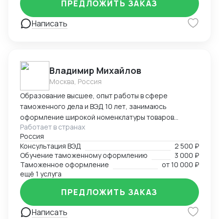
ПРЕДЛОЖИТЬ ЗАКАЗ
клиента.
Написать
Владимир Михайлов
Москва, Россия
Образование высшее, опыт работы в сфере
таможенного дела и ВЭД 10 лет, занимаюсь
оформление широкой номенклатуры товаров
Работает в странах
(полный цикл ТО), консультированием,
Россия
организацией международных перевозок,
Консультация ВЭД
2 500 ₽
организацией всех операционных процессов
Обучение таможенному оформлению
3 000 ₽
связанных с импортно-экспортной деятельностью в
Таможенное оформление
от
10 000 ₽
организациях. Свободно владею английским языком.
ещё 1 услуга
Также выполню прочие интересные проекты.
ПРЕДЛОЖИТЬ ЗАКАЗ
Написать