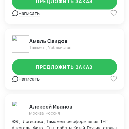
ПРЕДЛОЖИТЬ ЗАКАЗ
взаимодействия с китайскими поставщиками. Свою
работу я выполняю ответственно и качественно, с
Написать
учетом индивидуальных потребностей каждого
клиента.
Амаль Саидов
Ташкент, Узбекистан
.
ПРЕДЛОЖИТЬ ЗАКАЗ
Написать
Алексей Иванов
Москва, Россия
ВЭД , Логистика , Таможенное оформления. ТНП ,
Алкоголь , Фито . Опыт работы :Китай, Грузия , страны