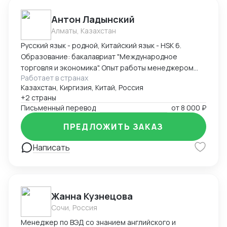
Антон Ладынский
Алматы, Казахстан
Русский язык - родной, Китайский язык - HSK 6.
Образование: бакалавриат "Международное
торговля и экономика". Опыт работы менеджером
Работает в странах
ВЭД - более 3 лет. Опыт работы экспорт с Китая в
Казахстан, Киргизия, Китай, Россия
Казахстан основного и вспомогательного
+2 страны
оборудования для металлургии, энергетики, нефте-
Письменный перевод
от
8 000 ₽
газовой отрасли и прочего. Также экспорт с
Казахстана в Китай сырьевых продукций, продуктов
ПРЕДЛОЖИТЬ ЗАКАЗ
цветной металлургии и прочее.
Написать
Жанна Кузнецова
Сочи, Россия
Менеджер по ВЭД со знанием английского и