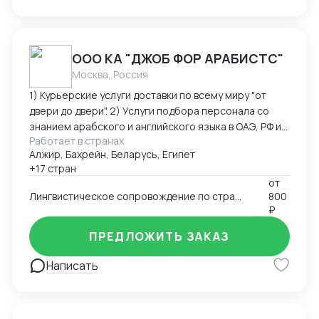
ООО КА "ДЖОБ ФОР АРАБИСТС"
Москва, Россия
1) Курьерские услуги доставки по всему миру "от
двери до двери". 2) Услуги подбора персонала со
знанием арабского и английского языка в ОАЭ, РФ и
Работает в странах
странах Ближнего Востока. 3) Услуги поиска бизнес-
Алжир, Бахрейн, Беларусь, Египет
партнеров на Ближнем Востоке 4) Услуги устного и
+17 стран
письменного перевода арабский-английский-
от
русский язык. 5) Организация и сопровождения
Лингвистическое сопровождение по странам Ближнего Востока и Северной Африки
800
бизнес-миссий и переговоров по странам Ближнего
₽
Востока и Северной Африки.
ПРЕДЛОЖИТЬ ЗАКАЗ
Написать