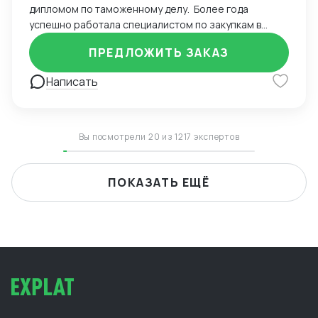
дипломом по таможенному делу. Более года
успешно работала специалистом по закупкам в
удаленном режиме, осуществляя сделки с
ПРЕДЛОЖИТЬ ЗАКАЗ
поставщиками из Китая и Европы. Уверенно владею
английским языком и Excel, что позволяет
Написать
эффективно управлять сделками. Управляла
проектами с помощью CRM-системы Bitrix,
обеспечивая высокий уровень координации. Вела
деловую переписку на иностранном языке и
Вы посмотрели 20 из 1217 экспертов
успешно согласовывала поставки для клиентов.
Оптимизировала процессы взаимодействия с
иностранными партнерами, сократив время
ПОКАЗАТЬ ЕЩЁ
согласования контрактов. Рассматриваю работу
удаленного формата, к командировкам готова. Буду
рада сотрудничеству!