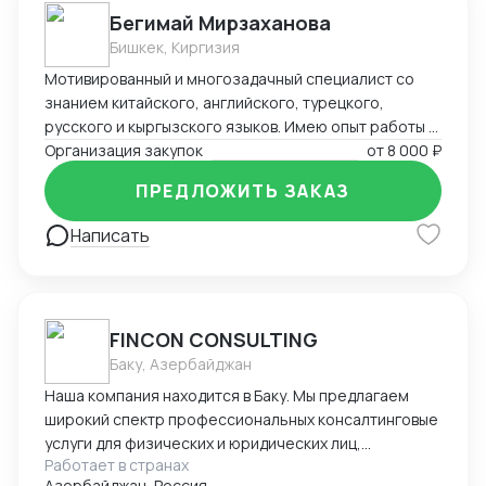
Бегимай Мирзаханова
Бишкек, Киргизия
Мотивированный и многозадачный специалист со
знанием китайского, английского, турецкого,
русского и кыргызского языков. Имею опыт работы в
сфере международных продаж, закупок и логистики.
Организация закупок
от
8 000 ₽
Быстро адаптируюсь в мультикультурной среде и
ПРЕДЛОЖИТЬ ЗАКАЗ
выстраиваю долгосрочные партнёрские отношения.
Надёжна, ответственна и стремлюсь к
Написать
профессиональному росту.
FINCON CONSULTING
Баку, Азербайджан
Наша компания находится в Баку. Мы предлагаем
широкий спектр профессиональных консалтинговые
услуги для физических и юридических лиц,
Работает в странах
предпринимателей и бизнесменов на территории
Азербайджан, Россия