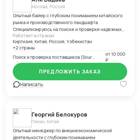
Москва, Россия
Опытный байер с глубоким пониманием китайского
рынка и производственного ландшафта.
Специализируюсь на поиске и проверке надежных
Работает в странах
поставщиков, ведении переговоров и полном
Киргизия, Китай, Россия, Узбекистан
управлении цепочкой поставок от фабрики до
+2 страны
конечного склада. Эксперт в контроле качества и
от
10 000
снижении закупочных издержек. Поиск и проверка
Поиск и проверка поставщиков (Sourcing)
₽
поставщиков: Опыт работы с B2B-платформами
(Alibaba, 1688.com, Globalsources), проведение
ПРЕДЛОЖИТЬ ЗАКАЗ
фабричных аудитов, проверка юридической
Написать
документации. Ведение переговоров: Навыки
жестких переговоров о ценах, условиях оплаты (T/T,
LC), сроках производства (MOQ, Lead Time).
Управление заказами и логистикой: Полный
контроль заказа от размещения до отгрузки
Георгий Белокуров
(сопровождение заказа, отслеживание
Пекин, Китай
производства). Знание логистических процессов
Опытный менеджер по внешнеэкономической
(EXW, FOB, CIF), работа с форвардерами,
деятельности с глубоким пониманием
таможенное оформление. Контроль качества (QC):