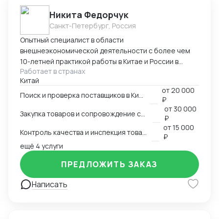
Никита Федорчук
Санкт-Петербург, Россия
Опытный специалист в области
внешнеэкономической деятельности с более чем
10-летней практикой работы в Китае и России в
Работает в странах
сфере ВЭД. Знаю китайский и английский языки на
Китай
профессиональном уровне, имею глубокую
от
20 000
экспертизу в закупках, логистике и международных
Поиск и проверка поставщиков в Китае
₽
расчетах. Организую полный цикл работы с Китаем:
от
30 000
Закупка товаров и сопровождение сделок
поиск и проверка поставщиков, переговоры,
₽
сопровождение контрактов, контроль качества
от
15 000
Контроль качества и инспекция товара
продукции, доставка и оплата поставщикам.
₽
ещё 4 услуги
Ключевые компетенции Поиск и проверка надежных
поставщиков в Китае Ведение переговоров на
ПРЕДЛОЖИТЬ ЗАКАЗ
китайском и английском языках Организация
закупок и международной логистики «под ключ»
Написать
Международные платежи и финансовое
сопровождение сделок