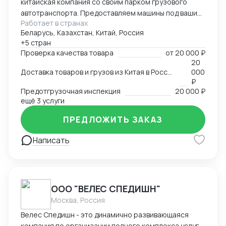
китайская компания со своим парком грузового
автотранспорта. Предоставляем машины под ваши
Работает в странах
поставки. Свой офис и склад в Гуанчжоу, ИУ и
Беларусь, Казахстан, Китай, Россия
Маньчжурии. Занимаюсь оказанием различных услуг
+5 стран
в сфере внешней торговли.
Проверка качества товара
от
20 000 ₽
20
Доставка товаров и грузов из Китая в Россию, Казахстан, Беларусь, Таиланд, Вьетнам, Малайзию
000
₽
Предотгрузочная инспекция
20 000 ₽
ещё 3 услуги
ПРЕДЛОЖИТЬ ЗАКАЗ
Написать
ООО "ВЕЛЕС СПЕДИШН"
Москва, Россия
Велес Спедишн - это динамично развивающаяся
компания по организации полного комплекса услуг