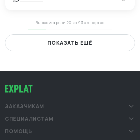
— Опыт поставок в условиях санкционных
ограничений, умение выстраивать альтернативные
цепочки — Самостоятельное ведение сделок,
удалённая работа, полная автономность
Вы посмотрели 20 из 93 экспертов
ПОКАЗАТЬ ЕЩЁ
ЗАКАЗЧИКАМ
СПЕЦИАЛИСТАМ
ПОМОЩЬ