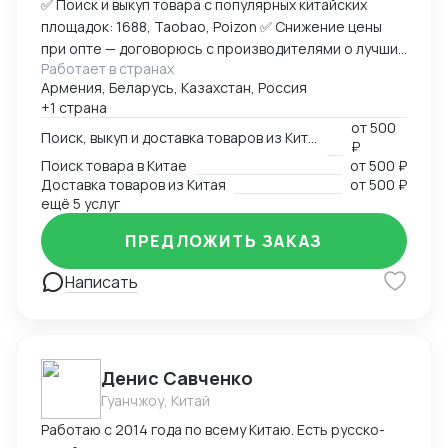
✅ Поиск и выкуп товара с популярных китайских
площадок: 1688, Taobao, Poizon ✅ Снижение цены
при опте — договорюсь с производителями о лучших
Работает в странах
условиях ✅ Предоставлю фото- и видеоотчет перед
Армения, Беларусь, Казахстан, Россия
отправкой ✅ Надежная упаковка — минимизация
+1 страна
рисков повреждений при перевозке ✅ Доставка
от
500
товара до склада в Москву, отправка в любой город
Поиск, выкуп и доставка товаров из Китая
₽
России (ТК на выбор) ✅ Также доставлю в Армению,
Поиск товара в Китае
от
500 ₽
Беларусь, Казахстан, Кыргызстан ✅ Полное
Доставка товаров из Китая
от
500 ₽
сопровождение — от заказа до получения ➡
ещё 5 услуг
Пришлите ссылку на товар или фото, его количество,
ПРЕДЛОЖИТЬ ЗАКАЗ
и я рассчитаю стоимость доставки
Написать
Денис Савченко
Гуанчжоу, Китай
Работаю с 2014 года по всему Китаю. Есть русско-