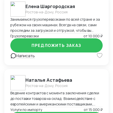
Елена Шаргородская
Ростов-на-Дону, Россия
Занимаемся грузоперевозками по всей стране и за
рубежом на своих машинах. Всегда на связи, сами
проследим за загрузкой и отгрузкой, чтобы вы
меньше переживали, будем рады сотрудничеству)
Грузоперевозки
от
10 000 ₽
ПРЕДЛОЖИТЬ ЗАКАЗ
Написать
Наталья Астафьева
Ростов-на-Дону, Россия
Ведение контрактов с момента заключения сделки
до поставки товаров на склад. Взаимодействие с
европейскими и американскими поставщиками,
перевозчиками. Взаимодействие с брокерами,
Услуги по импорту
от
15 000 ₽