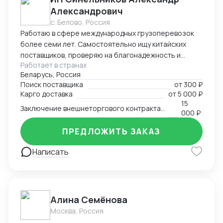
быстрые и четкие ответы, прозрачные тарифы и
Александрович
надежное исполнение обязательств.
с. Белово, Россия
Работаю в сфере международных грузоперевозок
более семи лет. Самостоятельно ищу китайских
поставщиков, проверяю на благонадежность и
Работает в странах
выстраиваю долгосрочные торговые отношения.
Беларусь, Россия
Осуществляю полный цикл сделки с китайскими
Поиск поставщика
от
300 ₽
производителями от поиска поставщика и выкупа
Карго доставка
от
5 000 ₽
товаров, до поставки продукции на склад покупателя.
15
Заключение внешнеторгового контракта на двух языках
Берусь за сложные проекты и помогаю решить
000 ₽
нестандартные вопросы.
ПРЕДЛОЖИТЬ ЗАКАЗ
Написать
Алина Семёнова
Москва, Россия