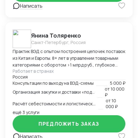
Написать
Янина Толяренко
Санкт-Петербург, Россия
Практик ВЭД с опытом построения цепочек поставок
из Китая и Европы. 8+ лет в управлении товарными
категориями с оборотом >1 млрд руб., глубокое
Работает в странах
понимание коммерческой стороны закупок.
Россия
Ключевые компетенции: — Организация полного
Консультации по выходу на ВЭД-схемы
5 000 ₽
цикла ВЭД «под ключ»: от поиска поставщика до
от
10 000
Организация закупки и доставки «под ключ»
доставки на склад клиента — Работа с китайскими
₽
поставщиками: переговоры, контроль качества,
от
10
Расчёт себестоимости и логистической схемы
оплата — Таможенное оформление, подбор
000 ₽
сертификации, подготовка документов —
ещё 3 услуги
Международная логистика: поиск брокеров, расчёт
ПРЕДЛОЖИТЬ ЗАКАЗ
маршрутов, мониторинг цен — Расчёт
себестоимости и контроль маржинальности сделок
Написать