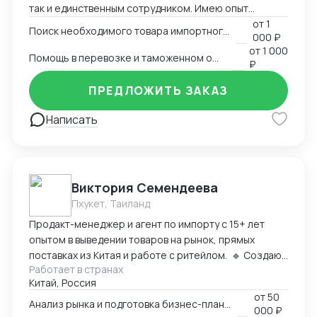
так и единственным сотрудником. Имею опыт
базы. Я умею находить нестандартные решения
поставки промышленного оборудования,
от
1
даже в самых сложных ситуациях, обеспечивая
Поиск необходимого товара импортного производства
000 ₽
промышленной электроники, запчастей к
надежность и прозрачность каждой сделки. Для
от
1 000
спецтехники, ТНП.
Помощь в перевозке и таможенном оформлении
меня важно не просто организовать перевозку, а
₽
стать надежным партнером, который понимает
ПРЕДЛОЖИТЬ ЗАКАЗ
потребности клиента и строит логистику под
конкретные задачи. Если вы ищете эксперта,
Написать
способного взять ответственность за весь цикл
поставок — будь то параллельный импорт или
доставка негабаритного груза в труднодоступный
регион — я готова предложить вам индивидуальный
подход, глубокую экспертизу и профессиональное
Виктория Семендеева
исполнение. Открыта к удаленному сотрудничеству
Пхукет, Таиланд
Продакт-менеджер и агент по импорту с 15+ лет
опытом в выведении товаров на рынок, прямых
поставках из Китая и работе с ритейлом. 🔹 Создаю
Работает в странах
и развиваю продукт с нуля: от анализа рынка, поиска
Китай, Россия
производителя и расчёта бизнес-модели — до
от
50
запуска в розничные сети и онлайн-каналы. 🔹
Анализ рынка и подготовка бизнес-плана для запуска продукта в РФ
000 ₽