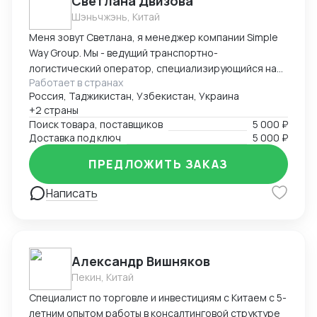
Светлана Двизова
таможенном досмотре, доказывание таможенной
Шэньчжэнь, Китай
стоимости товаров и подготовка документации для
судебных процессов - Работа с аккредитивами и
Меня зовут Светлана, я менеджер компании Simple
банковскими гарантиями, дебиторской
Way Group. Мы - ведущий транспортно-
задолженностью - Контроль соблюдения условий
логистический оператор, специализирующийся на
контрактов с иностранными контрагентами и
Работает в странах
закупках товаров из Китая и международных
внутрироссийскими - Проектная поставка
Россия, Таджикистан, Узбекистан, Украина
грузоперевозках. Чем мы можем быть Вам полезны:
+2 страны
оборудования - Ведение крупных проектов по
- Поиск трендового товара, анализ рынка
Поиск товара, поставщиков
5 000 ₽
поставке оборудования для комплектации
поставщиков, выбор проверенного поставщика с
Доставка под ключ
5 000 ₽
электрических подстанций таких ка Сибур, ЧМК,
выгодной ценой - Проведение переговоров,
Северсталь и др - Организация и контроль процесса
поможем сбить цену на партии товаров - Аудит
ПРЕДЛОЖИТЬ ЗАКАЗ
закупа оборудования в России, Китае, США и Европе
фабрик и заводов - Проверка качества товара -
Написать
Помощь с выкупом товара: принимаем оплату на физ
счет или на юр счет ВТБ Шанхай - Доставка под ключ
(белая, серая) - Полное таможенное оформление
Александр Вишняков
Пекин, Китай
Специалист по торговле и инвестициям с Китаем с 5-
летним опытом работы в консалтинговой структуре