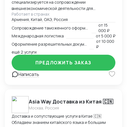
специализируется на сопровождении
внешнеэкономической деятельности для
Работает в странах
участников международного рынка из России и
Армения, Китай, ОАЭ, Россия
Армении. Наш опыт в сфере ВЭД более 13 лет
от
15
позволяет нам оказывать качественные
Сопровождение таможенного оформления груза
000 ₽
консалтинговые услуги для компаний, решивших
Международная логистика
от
5 000 ₽
выйти на международный рынок. MM Log&Consult
от
10 000
Оформление разрешительных документов
поможет организовать международный бизнес в
₽
Вашей компании в требуемых масштабах: -
ещё 2 услуги
организация и внедрение ВЭД с нуля; -
ПРЕДЛОЖИТЬ ЗАКАЗ
консультирование и разработка стратегии
внедрения ВЭД в компанию силами заказчика; -
Написать
сопровождение международной сделки разово или
на постоянной основе.
Asia Way Доставка из Китая 🇨🇳
Москва, Россия
Доставка и сопутствующие услуги в Китае 🇨🇳
Обладаем знанием китайского языка и большим