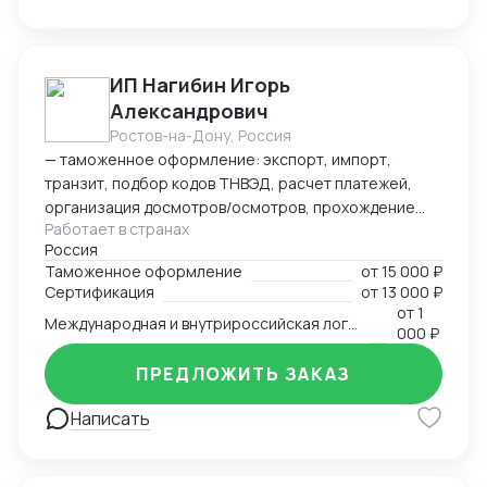
ИП Нагибин Игорь
Александрович
Ростов-на-Дону, Россия
— таможенное оформление: экспорт, импорт,
транзит, подбор кодов ТНВЭД, расчет платежей,
организация досмотров/осмотров, прохождение
Работает в странах
доп. проверок, возврат обеспечения; — логистика:
Россия
авто, авиа, морской транспорт, ж/д; — консалтинг
Таможенное оформление
от
15 000 ₽
и сопровождение по таможенным процедурам,
Сертификация
от
13 000 ₽
валютному контролю и бухгалтерии;
от
1
Международная и внутрироссийская логистика (мультимодальная)
— бухгалтерский аутсорсинг; — получение
000 ₽
разрешительной документации: сертификаты,
ПРЕДЛОЖИТЬ ЗАКАЗ
разрешения.
Написать