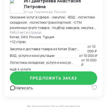
ИП Дмитриева Анастасия
Петровна
ст-ца. Гиагинская, Россия
Оказание услуг в сфере: -закупок; -ВЭД; -логистики
складской; -логистики транспортной; -СТМ
различных групп товара; -подбор заводов, закупка и
Работает в странах
доставка товара из Китая (КАРГО и Белый ввоз)
Китай, ОАЭ, Россия, Турция
Страны с которыми работаю по сей день: Европа,
+12 стран
США, ОАЭ, Турция, Китай, СНГ
от
10
Закупка и доставка товара из Китая (Карго и белый ввоз), услуги и консультации
000 ₽
ВЭД, услуги и консультации
от
10 000 ₽
от
10 000
Логистика складская, услуги и консультации
₽
ещё 4 услуги
ПРЕДЛОЖИТЬ ЗАКАЗ
Написать
Вы посмотрели 20 из 93 экспертов