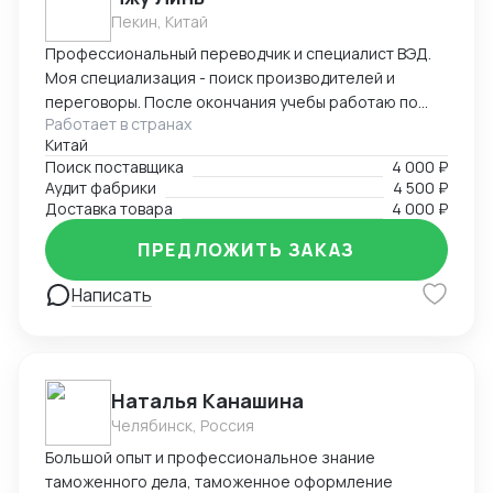
Пекин, Китай
Профессиональный переводчик и специалист ВЭД.
Моя специализация - поиск производителей и
переговоры. После окончания учебы работаю по
Работает в странах
специальности, имею большой опыт работы с
Китай
китайскими производителями, транспортными
Поиск поставщика
4 000 ₽
компаниями, таможней. Была представителем
Аудит фабрики
4 500 ₽
нескольких российских компаний в Китае, также
Доставка товара
4 000 ₽
имею опыт работы на китайском производственном
предприятии. Оказываю услуги представителя в
ПРЕДЛОЖИТЬ ЗАКАЗ
Китае: поиск производителей, контроль качества,
Написать
доставка. С моей помощью вы гарантировано
найдете лучшие предложения на китайском рынке!
Наталья Канашина
Челябинск, Россия
Большой опыт и профессиональное знание
таможенного дела, таможенное оформление