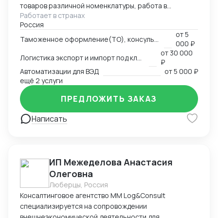
товаров различной номенклатуры, работа в
Работает в странах
компаниях - таможенного перевозчика и
Россия
таможенного представителя, владельца склада
от
5
временного хранения и таможенного
Таможенное оформление(ТО), консультации по вопросам ТО
000 ₽
представителя.
от
30 000
Логистика экспорт и импорт под ключ
₽
Автоматизации для ВЭД
от
5 000 ₽
ещё 2 услуги
ПРЕДЛОЖИТЬ ЗАКАЗ
Написать
ИП Межеделова Анастасия
Олеговна
Люберцы, Россия
Консалтинговое агентство MM Log&Consult
специализируется на сопровождении
внешнеэкономической деятельности для