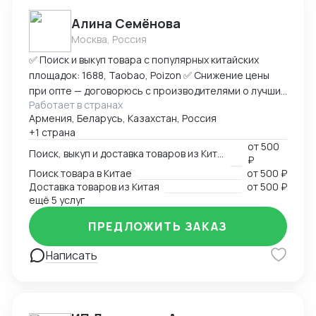
Алина Семёнова
Москва, Россия
✅ Поиск и выкуп товара с популярных китайских
площадок: 1688, Taobao, Poizon ✅ Снижение цены
при опте — договорюсь с производителями о лучших
Работает в странах
условиях ✅ Предоставлю фото- и видеоотчет перед
Армения, Беларусь, Казахстан, Россия
отправкой ✅ Надежная упаковка — минимизация
+1 страна
рисков повреждений при перевозке ✅ Доставка
от
500
товара до склада в Москву, отправка в любой город
Поиск, выкуп и доставка товаров из Китая
₽
России (ТК на выбор) ✅ Также доставлю в Армению,
Поиск товара в Китае
от
500 ₽
Беларусь, Казахстан, Кыргызстан ✅ Полное
Доставка товаров из Китая
от
500 ₽
сопровождение — от заказа до получения ➡
ещё 5 услуг
Пришлите ссылку на товар или фото, его количество,
ПРЕДЛОЖИТЬ ЗАКАЗ
и я рассчитаю стоимость доставки
Написать