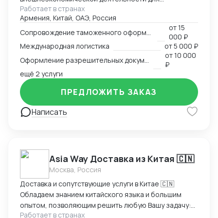
Работает в странах
участников международного рынка из России и
Армения, Китай, ОАЭ, Россия
Армении. Наш опыт в сфере ВЭД более 13 лет
от
15
позволяет нам оказывать качественные
Сопровождение таможенного оформления груза
000 ₽
консалтинговые услуги для компаний, решивших
Международная логистика
от
5 000 ₽
выйти на международный рынок. MM Log&Consult
от
10 000
Оформление разрешительных документов
поможет организовать международный бизнес в
₽
Вашей компании в требуемых масштабах: -
ещё 2 услуги
организация и внедрение ВЭД с нуля; -
ПРЕДЛОЖИТЬ ЗАКАЗ
консультирование и разработка стратегии
внедрения ВЭД в компанию силами заказчика; -
Написать
сопровождение международной сделки разово или
на постоянной основе.
Asia Way Доставка из Китая 🇨🇳
Москва, Россия
Доставка и сопутствующие услуги в Китае 🇨🇳
Обладаем знанием китайского языка и большим
опытом, позволяющим решить любую Вашу задачу:
Работает в странах
доставка, оплата, инспекция на фабрики и прочее,