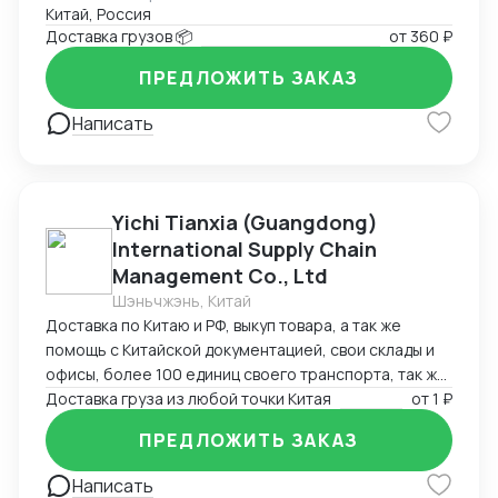
Китай, Россия
работаем по договору
Доставка грузов 📦
от
360 ₽
ПРЕДЛОЖИТЬ ЗАКАЗ
Написать
Yichi Tianxia (Guangdong)
International Supply Chain
Management Co., Ltd
Шэньчжэнь, Китай
Доставка по Китаю и РФ, выкуп товара, а так же
помощь с Китайской документацией, свои склады и
офисы, более 100 единиц своего транспорта, так же
можем помочь с поиском поставщиков
Доставка груза из любой точки Китая
от
1 ₽
ПРЕДЛОЖИТЬ ЗАКАЗ
Написать