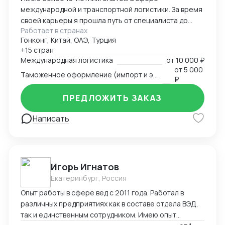
международной и транспортной логистики. За время
своей карьеры я прошла путь от специалиста до
Работает в странах
директора по логистике, успешно управляя
Гонконг, Китай, ОАЭ, Турция
сложными проектами, выводя компании на новые
+15 стран
рынки и оптимизируя логистические процессы для
Международная логистика
от
10 000 ₽
повышения эффективности и снижения издержек.
от
5 000
Таможенное оформление (импорт и экспорт)
Специализируюсь на организации перевозок любым
₽
видом транспорта (автомобильный, авиационный,
ПРЕДЛОЖИТЬ ЗАКАЗ
морской, железнодорожный, мультимодальные
схемы), таможенном оформлении и реализации
Написать
решений в условиях ограничений. За годы работы
вывела на новый уровень такие направления, как
доставка в регионы Крайнего Севера, страны
Африки, Южную Америку и Ближний Восток. Мне
удалось создать эффективную команду логистов,
Игорь Игнатов
внедрить современные технологии управления
Екатеринбург, Россия
проектами и документооборотом, а также
Опыт работы в сфере вед с 2011 года. Работал в
сохранить стабильность бизнеса в условиях
различных предприятиях как в составе отдела ВЭД,
внешних ограничений, сохранив 90% клиентской
так и единственным сотрудником. Имею опыт
базы. Я умею находить нестандартные решения