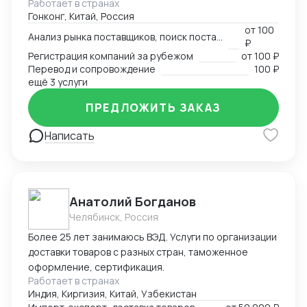
Работает в странах
узконаправленных выставок - Провел около 1000
Гонконг, Китай, Россия
деловых переговоров от поставщика молотков до
от
100
уровня Форбс на тему инфраструктурных инвестиций
Анализ рынка поставщиков, поиск поставщика
₽
на десятки млрд долларов Имею огромную
Регистрация компаний за рубежом
от
100 ₽
контактную базу: - поставщики всех направлений; -
Перевод и сопровождение
100 ₽
торговые компании, работающие по параллельному
ещё 3 услуги
импорту; - профессиональные и производственные
ПРЕДЛОЖИТЬ ЗАКАЗ
ассоциации; - главы локальных отделений банков; -
частные фенчурные фонды; - сотрудники фонда
Написать
"Один пояс - один путь"; - переводчики в каждом
городе со свободным китайским и русским и многие
другие.
Анатолий Богданов
Челябинск, Россия
Более 25 лет занимаюсь ВЭД. Услуги по организации
доставки товаров с разных стран, таможенное
оформление, сертификация.
Работает в странах
Индия, Киргизия, Китай, Узбекистан