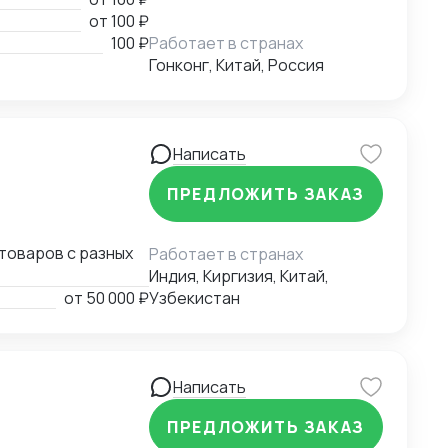
ных инвестиций на
от
100 ₽
ставщики всех
100 ₽
Работает в странах
ному импорту; -
Гонконг, Китай, Россия
локальных
онда "Один пояс -
йским и русским и
Написать
ПРЕДЛОЖИТЬ ЗАКАЗ
товаров с разных
Работает в странах
Индия, Киргизия, Китай,
от
50 000 ₽
Узбекистан
Написать
ПРЕДЛОЖИТЬ ЗАКАЗ