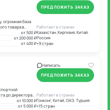
провести контроль
ПРЕДЛОЖИТЬ ЗАКАЗ
ахт контейнеров
 сборных грузов в
(оплата
у, огромная база
 и предоставление
ого товара в
Работает в странах
лка под ключ» , и
Казахстан, Киргизия, Китай,
от
500 ₽
Россия
от
200 000 ₽
от
400 ₽
+9 стран
Написать
ПРЕДЛОЖИТЬ ЗАКАЗ
ста до директора
Работает в странах
компании на новые
Гонконг, Китай, ОАЭ, Турция
от
10 000 ₽
 эффективности и
от
5 000 ₽
+15 стран