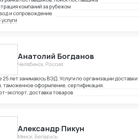
авщика молотков до уровня Форбс на тему инфраструктур
страция компаний за рубежом
ки млрд долларов Имею огромную контактную базу: - по
вод и сопровождение
влений; - торговые компании, работающие по параллель
 услуги
ессиональные и производственные ассоциации; - главы 
ений банков; - частные фенчурные фонды; - сотрудники ф
путь"; - переводчики в каждом городе со свободным кита
е другие.
Анатолий Богданов
Челябинск, Россия
 25 лет занимаюсь ВЭД. Услуги по организации доставки 
н, таможенное оформление, сертификация.
рт-экспорт, доставка товаров
Александр Пикун
Минск, Беларусь