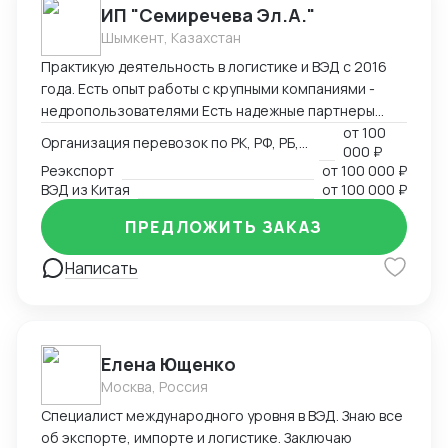
преимущества: Таможенное оформление под ключ
ИП "Семиречева Эл.А."
Собственный парк температурных контейнеров
Шымкент, Казахстан
Персональный менеджер 24/7 Фиксированные
Практикую деятельность в логистике и ВЭД с 2016
сроки доставки
года. Есть опыт работы с крупными компаниями -
недропользователями Есть надежные партнеры
(сертификация, таможенное офрмление, частные
от
100
Организация перевозок по РК, РФ, РБ, Европа, Китай
000 ₽
перевозчики)
Реэкспорт
от
100 000 ₽
ВЭД из Китая
от
100 000 ₽
ПРЕДЛОЖИТЬ ЗАКАЗ
Написать
Елена Ющенко
Москва, Россия
Специалист международного уровня в ВЭД. Знаю все
об экспорте, импорте и логистике. Заключаю