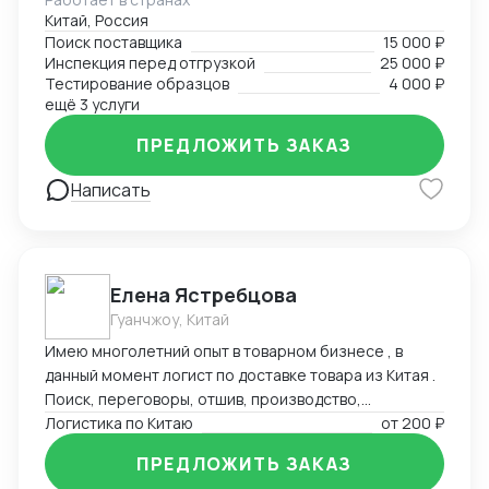
и заканчивая отгрузками в Россию. Поможем найти
Китай, Россия
лучшего поставщика необходимого товара по
Поиск поставщика
15 000 ₽
предоставленному техническому заданию.
Инспекция перед отгрузкой
25 000 ₽
Работаем с разными товарными группами, как с
Тестирование образцов
4 000 ₽
товарами народного потребления, так и со
ещё 3 услуги
сложными техническими запросами по поставке и
ПРЕДЛОЖИТЬ ЗАКАЗ
сборке оборудования
Написать
Елена Ястребцова
Гуанчжоу, Китай
Имею многолетний опыт в товарном бизнесе , в
данный момент логист по доставке товара из Китая .
Поиск, переговоры, отшив, производство,
траспортировка , аналитика товара под клиента.
Логистика по Китаю
от
200 ₽
Любые товары, выбор маршрутов, отсрочки
ПРЕДЛОЖИТЬ ЗАКАЗ
платежей , выбор способа оплаты , документация.