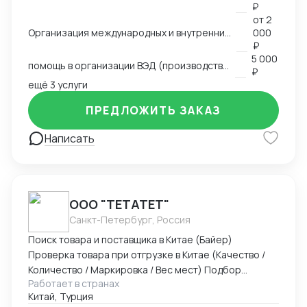
делал сам), работал с логистическими компаниями,
₽
общался с поставщиками, прорабатывали различные
от
2
схемы доставки (очень сложные включая мед
Организация международных и внутренних перевозок всеми видами транспорта
000
оборудование), работал с разными странами,
₽
5 000
сейчас в основном работаю с Китаем и Турцией.
помощь в организации ВЭД (производство, продажи)
₽
Возил различные группы товаров. Участвую в
ещё 3 услуги
различных семинарах и выставках.
ПРЕДЛОЖИТЬ ЗАКАЗ
Написать
ООО "ТЕТАТЕТ"
Санкт-Петербург, Россия
Поиск товара и поставщика в Китае (Байер)
Проверка товара при отгрузке в Китае (Качество /
Количество / Маркировка / Вес мест) Подбор
Работает в странах
оптимального способа доставки. Маршрут /
Китай, Турция
Перевозчики / Таможня Работаем официально.