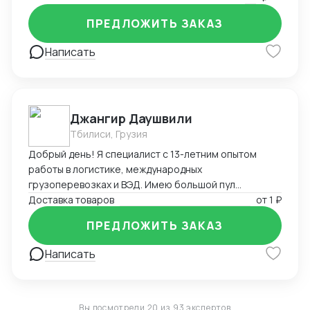
Глубокое знание китайского рынка и менталитета
ПРЕДЛОЖИТЬ ЗАКАЗ
Написать
Джангир Даушвили
Тбилиси, Грузия
Добрый день! Я специалист с 13-летним опытом
работы в логистике, международных
грузоперевозках и ВЭД. Имею большой пул
контрагентов, логистов и экспедиторов по всему
Доставка товаров
от
1 ₽
миру и России. Доставлю Ваш груз из любой точки
ПРЕДЛОЖИТЬ ЗАКАЗ
мира любым видом транспорта, оптимизирую Ваши
расходы на логистику и растаможку, а также помогу
Написать
с оплатой за товар зарубеж, если необходимо.
Владею английским, французским и персидским
языками.
Вы посмотрели 20 из 93 экспертов