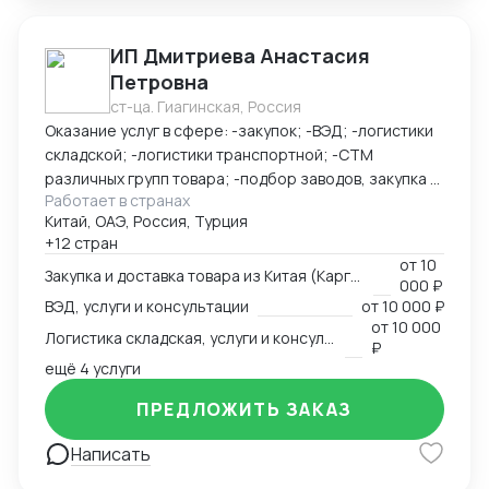
(белая, серая) - Полное таможенное оформление
ИП Дмитриева Анастасия
Петровна
ст-ца. Гиагинская, Россия
Оказание услуг в сфере: -закупок; -ВЭД; -логистики
складской; -логистики транспортной; -СТМ
различных групп товара; -подбор заводов, закупка и
Работает в странах
доставка товара из Китая (КАРГО и Белый ввоз)
Китай, ОАЭ, Россия, Турция
Страны с которыми работаю по сей день: Европа,
+12 стран
США, ОАЭ, Турция, Китай, СНГ
от
10
Закупка и доставка товара из Китая (Карго и белый ввоз), услуги и консультации
000 ₽
ВЭД, услуги и консультации
от
10 000 ₽
от
10 000
Логистика складская, услуги и консультации
₽
ещё 4 услуги
ПРЕДЛОЖИТЬ ЗАКАЗ
Написать