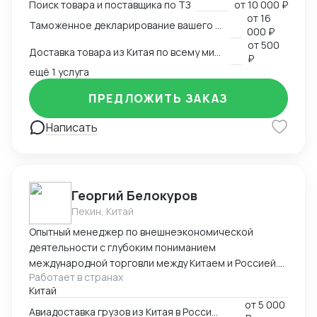
Поиск товара и поставщика по ТЗ
от
10 000 ₽
за территориального расположения компании,
от
16
Таможенное декларирование вашего товара в Китае
специализируемся на кухонной утвари, ножах,
000 ₽
режущих предметах: ножницы, секаторы,
от
500
Доставка товара из Китая по всему миру
маникюрные металлические инструменты и т.п.;
₽
стоматологических металлических инструментах.
ещё 1 услуга
ПРЕДЛОЖИТЬ ЗАКАЗ
Написать
Георгий Белокуров
Пекин, Китай
Опытный менеджер по внешнеэкономической
деятельности с глубоким пониманием
международной торговли между Китаем и Россией.
Работает в странах
Более 8 лет практического опыта в сфере импорта,
Китай
экспорта и логистики, включая полное
от
5 000
сопровождение сделок «под ключ» — от поиска
Авиадоставка грузов из Китая в Россию и СНГ