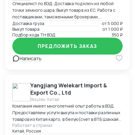
Специалист по ВЭД. Доставка под ключ из любой
качественным оборудованием.
точки земного шара. Выкуп товара из ЕС. Работа с
поставщиками, таможенными брокерами,
перевозчиками. Создание и редактирование
Доставка груза
от
5 000 ₽
Выкуп товара
от
1 000 ₽
документов (любых (прям любых)) под ваши нужды.
Подбор кода ТН ВЭД
350 ₽
ПРЕДЛОЖИТЬ ЗАКАЗ
Написать
Yangjiang Welekart Import &
Export Co., Ltd
Янцзян, Китай
Компания имеет многолетний опыт работы в ВЭД.
Предоставляем услуги выкупа и поставки различных
товаров из Китая карго, в белую(счет в ВТБ Шанхай),
Работает в странах
под ключ. Помогаем с оформлением различных
Китай, Россия
сертификатов на территории КНР. В частности, из