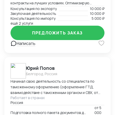
контракты на лучших условиях. Оптимизирую
логистику и обеспечивая скорость поставок.
Консультация по экспорту
10 000 ₽
Закупочная деятельность
10 000 ₽
Консультация по импорту
5 000 ₽
ещё 2 услуги
ПРЕДЛОЖИТЬ ЗАКАЗ
Написать
Юрий Попов
Белгород, Россия
Начинал свою деятельность со специалиста по
таможенному оформлению (оформление ГТД,
взаимодействие с таможенным органом и СВХ, от
Работает в странах
закрытия процедуры ВТТ до выпуска товара), после
Россия
работал руководителем предприятия (полный цикл
от
5
таможенного оформления, оптовые продажи всё
Подготовка полного пакета документов для экспортно-импортных поставок
000