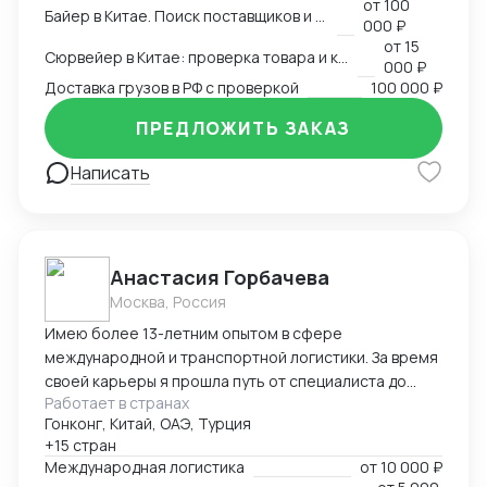
от
100
Белый импорт / Документы / ЧЗ
Байер в Китае. Поиск поставщиков и товаров
000 ₽
от
15
Сюрвейер в Китае: проверка товара и контроль загрузки
000 ₽
Доставка грузов в РФ с проверкой
100 000 ₽
ПРЕДЛОЖИТЬ ЗАКАЗ
Написать
Анастасия Горбачева
Москва, Россия
Имею более 13-летним опытом в сфере
международной и транспортной логистики. За время
своей карьеры я прошла путь от специалиста до
Работает в странах
директора по логистике, успешно управляя
Гонконг, Китай, ОАЭ, Турция
сложными проектами, выводя компании на новые
+15 стран
рынки и оптимизируя логистические процессы для
Международная логистика
от
10 000 ₽
повышения эффективности и снижения издержек.