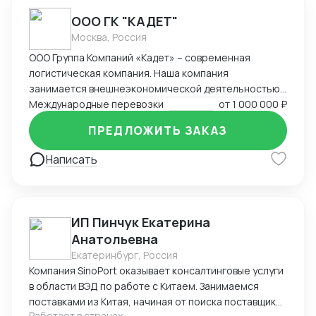
ООО ГК "КАДЕТ"
Москва, Россия
ООО Группа Компаний «Кадет» – современная
логистическая компания. Наша компания
занимается внешнеэкономической деятельностью
на протяжении 21 года. За это время компания
Международные перевозки
от
1 000 000 ₽
накопила богатый опыт в ведении внешнеторговых
ПРЕДЛОЖИТЬ ЗАКАЗ
сделок, организации мультимодальных
международных перевозок (авто, море, авиа, ж/д).
Написать
Наш подход – решение поставленных задач и
составление оптимальных логистических цепочек с
минимальными издержками.
ИП Пинчук Екатерина
Анатольевна
Екатеринбург, Россия
Компания SinoPort оказывает консалтинговые услуги
в области ВЭД по работе с Китаем. Занимаемся
поставками из Китая, начиная от поиска поставщиков
Работает в странах