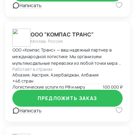
Написать
ООО "КОМПАС ТРАНС"
Москва, Россия
ООО «Компас Транс» — ваш надежный партнер в
международной логистике Мы организуем
мультимодальные перевозки из любой точки мира с
Работает в странах
полным таможенным сопровождением.
Абхазия, Австрия, Азербайджан, Албания
Предоставляем комплекс складских услуг в
+46 стран
ключевых логистических хабах Европы, Азии и
Логистические услуги по РФ и миру
100 000 ₽
России. Специализируемся на перевозках
температурных грузов с гарантированным
ПРЕДЛОЖИТЬ ЗАКАЗ
соблюдением режима. Обеспечиваем доставку
сборных и генеральных грузов с ежедневным
Написать
мониторингом. Выстраиваем эффективные
логистические цепочки через собственную сеть
партнеров в 25 странах мира. Ключевые