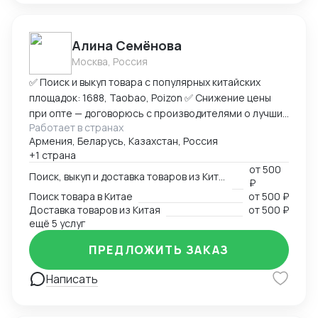
Алина Семёнова
Москва, Россия
✅ Поиск и выкуп товара с популярных китайских
площадок: 1688, Taobao, Poizon ✅ Снижение цены
при опте — договорюсь с производителями о лучших
Работает в странах
условиях ✅ Предоставлю фото- и видеоотчет перед
Армения, Беларусь, Казахстан, Россия
отправкой ✅ Надежная упаковка — минимизация
+1 страна
рисков повреждений при перевозке ✅ Доставка
от
500
товара до склада в Москву, отправка в любой город
Поиск, выкуп и доставка товаров из Китая
₽
России (ТК на выбор) ✅ Также доставлю в Армению,
Поиск товара в Китае
от
500 ₽
Беларусь, Казахстан, Кыргызстан ✅ Полное
Доставка товаров из Китая
от
500 ₽
сопровождение — от заказа до получения ➡
ещё 5 услуг
Пришлите ссылку на товар или фото, его количество,
ПРЕДЛОЖИТЬ ЗАКАЗ
и я рассчитаю стоимость доставки
Написать