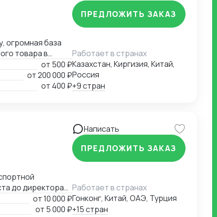
провести контроль
ПРЕДЛОЖИТЬ ЗАКАЗ
ахт контейнеров
 сборных грузов в
(оплата
у, огромная база
 и предоставление
ого товара в
Работает в странах
лка под ключ» , и
Казахстан, Киргизия, Китай,
от
500 ₽
Россия
от
200 000 ₽
от
400 ₽
+9 стран
Написать
ПРЕДЛОЖИТЬ ЗАКАЗ
ста до директора
Работает в странах
компании на новые
Гонконг, Китай, ОАЭ, Турция
от
10 000 ₽
 эффективности и
от
5 000 ₽
+15 стран