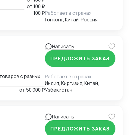
ных инвестиций на
от
100 ₽
ставщики всех
100 ₽
Работает в странах
ному импорту; -
Гонконг, Китай, Россия
локальных
онда "Один пояс -
йским и русским и
Написать
ПРЕДЛОЖИТЬ ЗАКАЗ
товаров с разных
Работает в странах
Индия, Киргизия, Китай,
от
50 000 ₽
Узбекистан
Написать
ПРЕДЛОЖИТЬ ЗАКАЗ