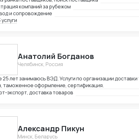
авщика молотков до уровня Форбс на тему инфраструктур
страция компаний за рубежом
ки млрд долларов Имею огромную контактную базу: - по
вод и сопровождение
влений; - торговые компании, работающие по параллель
 услуги
ессиональные и производственные ассоциации; - главы 
ений банков; - частные фенчурные фонды; - сотрудники ф
путь"; - переводчики в каждом городе со свободным кита
е другие.
Анатолий Богданов
Челябинск, Россия
 25 лет занимаюсь ВЭД. Услуги по организации доставки 
н, таможенное оформление, сертификация.
рт-экспорт, доставка товаров
Александр Пикун
Минск, Беларусь