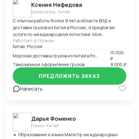
Ксения Нефедова
Шэньчжэнь, Китай
С опытом работы более 9 лет в области ВЭД и
доставки грузов из Китая в Россию, я предлагаю
услуги по международной логистике. Моя
Работает в странах
экспертиза обеспечивает эффективную и надежную
Китай, Россия
организацию доставки, с минимальными рисками и
15 000
задержками. Приоритет - удовлетворение
Морская доставка грузов из Китая в Россию
₽
потребностей клиентов и долгосрочное
Таможенное оформление грузов
8 000 ₽
сотрудничество с гарантией высокого уровня
профессионализма и качества услуг.
ПРЕДЛОЖИТЬ ЗАКАЗ
Написать
Дарья Фоменко
Пекин, Китай
🔹 Образование и языки Магистр международных