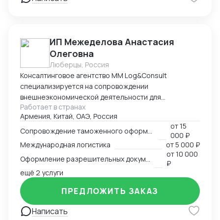
ИП Межеделова Анастасия
Олеговна
Люберцы, Россия
Консалтинговое агентство MM Log&Consult
специализируется на сопровождении
внешнеэкономической деятельности для
Работает в странах
участников международного рынка из России и
Армения, Китай, ОАЭ, Россия
Армении. Наш опыт в сфере ВЭД более 13 лет
от
15
позволяет нам оказывать качественные
Сопровождение таможенного оформления груза
000 ₽
консалтинговые услуги для компаний, решивших
Международная логистика
от
5 000 ₽
выйти на международный рынок. MM Log&Consult
от
10 000
Оформление разрешительных документов
поможет организовать международный бизнес в
₽
Вашей компании в требуемых масштабах: -
ещё 2 услуги
организация и внедрение ВЭД с нуля; -
ПРЕДЛОЖИТЬ ЗАКАЗ
консультирование и разработка стратегии
внедрения ВЭД в компанию силами заказчика; -
Написать
сопровождение международной сделки разово или