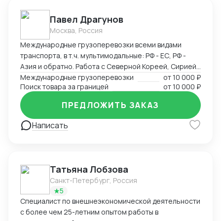
гостиницы в Китае, логистика по Китаю, встречи с
поставщиками), -сопровождение в командировках в
Павел Драгунов
качестве переводчика
Москва, Россия
Международные грузоперевозки всеми видами
транспорта, в т.ч. мультимодальные: РФ - ЕС, РФ -
Азия и обратно. Работа с Северной Кореей, Сирией,
Ираном. Поиск поставщиков товара под заказ,
Международные грузоперевозки
от
10 000 ₽
Поиск товара за границей
от
10 000 ₽
проведение переговоров, доведение до контракта с
максимально возможными комфортными условиями
ПРЕДЛОЖИТЬ ЗАКАЗ
для заказчика. Разработка логистических схем под
заказ в зависимости от ситуации. Привлечение
Написать
контрагентов - исполнителей почти из любых точек
мира из собственной партнерской базы контактов.
Свободный английский язык.
Татьяна Лобзова
Санкт-Петербург, Россия
5
Специалист по внешнеэкономической деятельности
с более чем 25-летним опытом работы в