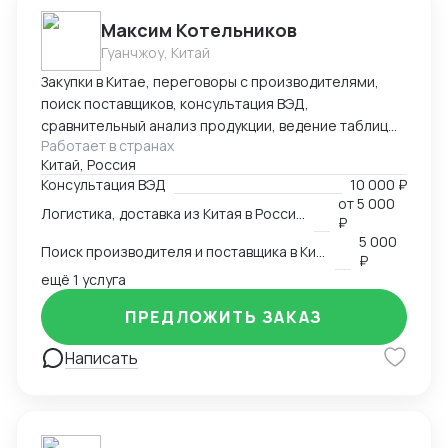
Максим Котельников
Гуанчжоу, Китай
Закупки в Китае, переговоры с производителями,
поиск поставщиков, консультация ВЭД,
сравнительный анализ продукции, ведение таблиц
Работает в странах
google excel, синхронный перевод с китайского,
Китай, Россия
синхронный перевод с английского, международная
Консультация ВЭД
10 000 ₽
логистика
от
5 000
Логистика, доставка из Китая в Россию
₽
5 000
Поиск производителя и поставщика в Китае
₽
ещё 1 услуга
ПРЕДЛОЖИТЬ ЗАКАЗ
Написать