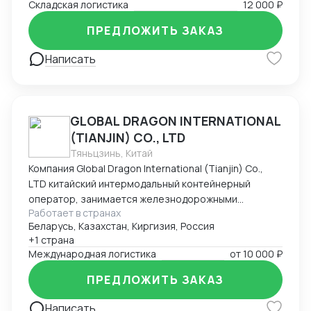
Складская логистика
12 000 ₽
ПРЕДЛОЖИТЬ ЗАКАЗ
Написать
GLOBAL DRAGON INTERNATIONAL
(TIANJIN) CO., LTD
Тяньцзинь, Китай
Компания Global Dragon International (Tianjin) Co.,
LTD китайский интермодальный контейнерный
оператор, занимается железнодорожными
Работает в странах
контейнерными перевозками из Китая в Россию.
Беларусь, Казахстан, Киргизия, Россия
Компания имеет большой опыт в сфере
+1 страна
международной интермодальной перевозки. Весь
Международная логистика
от
10 000 ₽
процесс перевозки контейнеров курируется
нашими профессионалами: здесь работают более
ПРЕДЛОЖИТЬ ЗАКАЗ
100 сотрудников из разных стран. На сегодня Global
Dragon International (Tianjin) Co., LTD
Написать