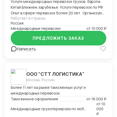
Услуги международных перевозок грузов Европа
под каждый конкретный случай.
Китай Ближнее зарубежье Услуги перевозок по РФ
Опыт в сфере перевозок более 20 лет Организую
Работает в странах
доставку автомобильным транспортом в любых
Россия
направлениях
Международные перевозки
от
10 000 ₽
ПРЕДЛОЖИТЬ ЗАКАЗ
Написать
ООО "СТТ ЛОГИСТИКА"
Москва, Россия
Более 11 лет на рынке таможенных услуг и
международных перевозок
Таможенное оформление
от
16 000 ₽
от
10
Международные грузоперевозки по любым маршрутам и любыми видами транспорта
000
₽