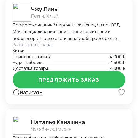
Чжу Линь
Пекин, Китай
Профессиональный переводчик и специалист ВЭД.
Моя специализация - поиск производителей и
переговоры. После окончания учебы работаю по
Работает в странах
специальности, имею большой опыт работы с
Китай
китайскими производителями, транспортными
Поиск поставщика
4 000 ₽
компаниями, таможней. Была представителем
Аудит фабрики
4 500 ₽
нескольких российских компаний в Китае, также
Доставка товара
4 000 ₽
имею опыт работы на китайском производственном
предприятии. Оказываю услуги представителя в
ПРЕДЛОЖИТЬ ЗАКАЗ
Китае: поиск производителей, контроль качества,
Написать
доставка. С моей помощью вы гарантировано
найдете лучшие предложения на китайском рынке!
Наталья Канашина
Челябинск, Россия
Большой опыт и профессиональное знание