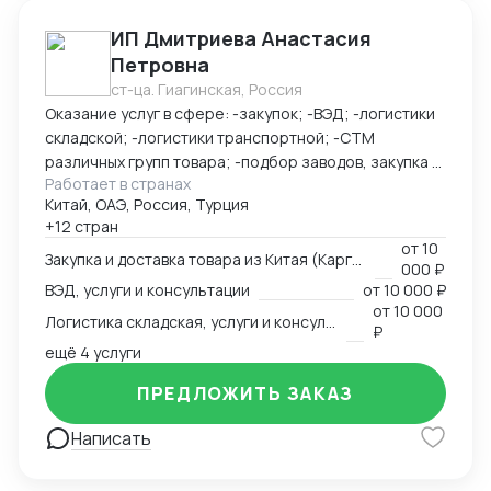
ИП Дмитриева Анастасия
Петровна
ст-ца. Гиагинская, Россия
Оказание услуг в сфере: -закупок; -ВЭД; -логистики
складской; -логистики транспортной; -СТМ
различных групп товара; -подбор заводов, закупка и
Работает в странах
доставка товара из Китая (КАРГО и Белый ввоз)
Китай, ОАЭ, Россия, Турция
Страны с которыми работаю по сей день: Европа,
+12 стран
США, ОАЭ, Турция, Китай, СНГ
от
10
Закупка и доставка товара из Китая (Карго и белый ввоз), услуги и консультации
000 ₽
ВЭД, услуги и консультации
от
10 000 ₽
от
10 000
Логистика складская, услуги и консультации
₽
ещё 4 услуги
ПРЕДЛОЖИТЬ ЗАКАЗ
Написать