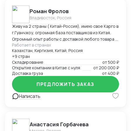
необходимости на любом этапе наши инспектора
Роман Фролов
готовы провести контроль производства / качества
Владивосток, Россия
готовой продукции; - организуем фрахт
контейнеров Китай-Россия (работаем через порт
Живу на 2 страны ( Китай-Россия), имею свое Карго в
Владивосток); - доставка сборных грузов в Москву и
г.Гуанчжоу, огромная база поставщиков из Китая.
Владивосток от 10 до 14 дней; - таможенная очистка
Огромный опыт работы с доставкой любого товара в
(оплата таможенной пошлины и НДС на товар); -
Работает в странах
Страны Средней Азии. Поиск, выкуп, валюта, обмен,
вывоз товара с порта и предоставление товара вам
Казахстан, Киргизия, Китай, Россия
инспекция.
+9 стран
на склад в РФ. Сотрудничество возможно и как
Складирование
от
500 ₽
«сделка под ключ» , и как помощь на любом этапе
Открытие компании в Китае с нуля
от
200 000 ₽
сопровождения сделки.
Доставка груза
от
400 ₽
ПРЕДЛОЖИТЬ ЗАКАЗ
Написать
Анастасия Горбачева
Москва, Россия