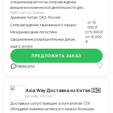
специализируется на сопровождении
внешнеэкономической деятельности для
Работает в странах
участников международного рынка из России и
Армения, Китай, ОАЭ, Россия
Армении. Наш опыт в сфере ВЭД более 13 лет
от
15
позволяет нам оказывать качественные
Сопровождение таможенного оформления груза
000 ₽
консалтинговые услуги для компаний, решивших
Международная логистика
от
5 000 ₽
выйти на международный рынок. MM Log&Consult
от
10 000
Оформление разрешительных документов
поможет организовать международный бизнес в
₽
Вашей компании в требуемых масштабах: -
ещё 2 услуги
организация и внедрение ВЭД с нуля; -
ПРЕДЛОЖИТЬ ЗАКАЗ
консультирование и разработка стратегии
внедрения ВЭД в компанию силами заказчика; -
Написать
сопровождение международной сделки разово или
на постоянной основе.
Asia Way Доставка из Китая 🇨🇳
Москва, Россия
Доставка и сопутствующие услуги в Китае 🇨🇳
Обладаем знанием китайского языка и большим