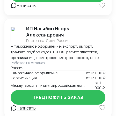
Написать
ИП Нагибин Игорь
Александрович
Ростов-на-Дону, Россия
— таможенное оформление: экспорт, импорт,
транзит, подбор кодов ТНВЭД, расчет платежей,
организация досмотров/осмотров, прохождение
Работает в странах
доп. проверок, возврат обеспечения; — логистика:
Россия
авто, авиа, морской транспорт, ж/д; — консалтинг
Таможенное оформление
от
15 000 ₽
и сопровождение по таможенным процедурам,
Сертификация
от
13 000 ₽
валютному контролю и бухгалтерии;
от
1
Международная и внутрироссийская логистика (мультимодальная)
— бухгалтерский аутсорсинг; — получение
000 ₽
разрешительной документации: сертификаты,
ПРЕДЛОЖИТЬ ЗАКАЗ
разрешения.
Написать