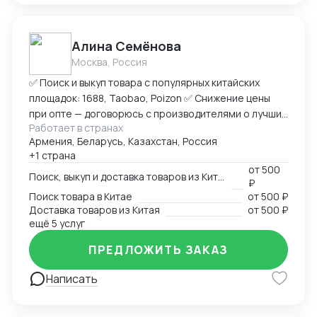
Алина Семёнова
Москва, Россия
✅ Поиск и выкуп товара с популярных китайских
площадок: 1688, Taobao, Poizon ✅ Снижение цены
при опте — договорюсь с производителями о лучших
Работает в странах
условиях ✅ Предоставлю фото- и видеоотчет перед
Армения, Беларусь, Казахстан, Россия
отправкой ✅ Надежная упаковка — минимизация
+1 страна
рисков повреждений при перевозке ✅ Доставка
от
500
товара до склада в Москву, отправка в любой город
Поиск, выкуп и доставка товаров из Китая
₽
России (ТК на выбор) ✅ Также доставлю в Армению,
Поиск товара в Китае
от
500 ₽
Беларусь, Казахстан, Кыргызстан ✅ Полное
Доставка товаров из Китая
от
500 ₽
сопровождение — от заказа до получения ➡
ещё 5 услуг
Пришлите ссылку на товар или фото, его количество,
ПРЕДЛОЖИТЬ ЗАКАЗ
и я рассчитаю стоимость доставки
Написать