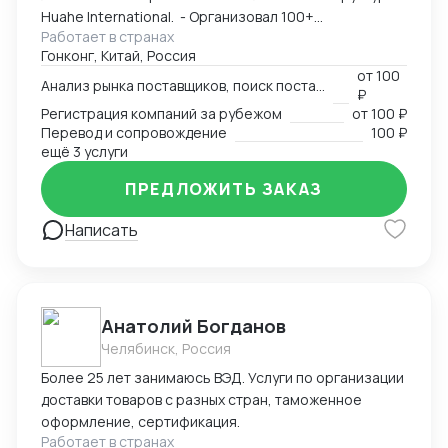
Huahe International. - Организовал 100+
Работает в странах
узконаправленных выставок - Провел около 1000
Гонконг, Китай, Россия
деловых переговоров от поставщика молотков до
от
100
уровня Форбс на тему инфраструктурных инвестиций
Анализ рынка поставщиков, поиск поставщика
₽
на десятки млрд долларов Имею огромную
Регистрация компаний за рубежом
от
100 ₽
контактную базу: - поставщики всех направлений; -
Перевод и сопровождение
100 ₽
торговые компании, работающие по параллельному
ещё 3 услуги
импорту; - профессиональные и производственные
ПРЕДЛОЖИТЬ ЗАКАЗ
ассоциации; - главы локальных отделений банков; -
частные фенчурные фонды; - сотрудники фонда
Написать
"Один пояс - один путь"; - переводчики в каждом
городе со свободным китайским и русским и многие
другие.
Анатолий Богданов
Челябинск, Россия
Более 25 лет занимаюсь ВЭД. Услуги по организации
доставки товаров с разных стран, таможенное
оформление, сертификация.
Работает в странах