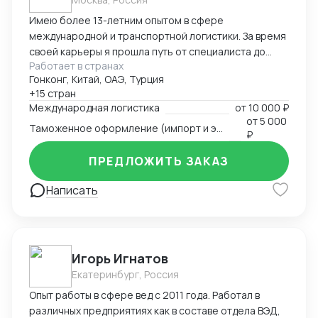
Имею более 13-летним опытом в сфере
международной и транспортной логистики. За время
своей карьеры я прошла путь от специалиста до
Работает в странах
директора по логистике, успешно управляя
Гонконг, Китай, ОАЭ, Турция
сложными проектами, выводя компании на новые
+15 стран
рынки и оптимизируя логистические процессы для
Международная логистика
от
10 000 ₽
повышения эффективности и снижения издержек.
от
5 000
Таможенное оформление (импорт и экспорт)
Специализируюсь на организации перевозок любым
₽
видом транспорта (автомобильный, авиационный,
ПРЕДЛОЖИТЬ ЗАКАЗ
морской, железнодорожный, мультимодальные
схемы), таможенном оформлении и реализации
Написать
решений в условиях ограничений. За годы работы
вывела на новый уровень такие направления, как
доставка в регионы Крайнего Севера, страны
Африки, Южную Америку и Ближний Восток. Мне
удалось создать эффективную команду логистов,
Игорь Игнатов
внедрить современные технологии управления
Екатеринбург, Россия
проектами и документооборотом, а также
Опыт работы в сфере вед с 2011 года. Работал в
сохранить стабильность бизнеса в условиях
различных предприятиях как в составе отдела ВЭД,
внешних ограничений, сохранив 90% клиентской