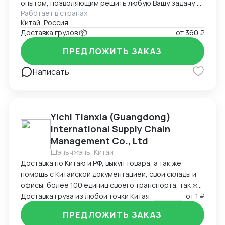
опытом, позволяющим решить любую Вашу задачу:
Работает в странах
доставка, оплата, инспекция на фабрики и прочее,
Китай, Россия
работаем по договору
Доставка грузов 📦
от
360 ₽
ПРЕДЛОЖИТЬ ЗАКАЗ
Написать
Yichi Tianxia (Guangdong)
International Supply Chain
Management Co., Ltd
Шэньчжэнь, Китай
Доставка по Китаю и РФ, выкуп товара, а так же
помощь с Китайской документацией, свои склады и
офисы, более 100 единиц своего транспорта, так же
можем помочь с поиском поставщиков
Доставка груза из любой точки Китая
от
1 ₽
ПРЕДЛОЖИТЬ ЗАКАЗ